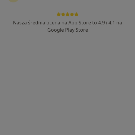
Nasza średnia ocena na App Store to 4.9 i 4.1 na
Bezpieczne płatności
Google Play Store
lek. Maciej Kacalski
·
Więcej
Radiolog, Ultrasonografista
89 opinii
Masarska 11/52, Kraków
•
Mapa
Viva Medica Centrum Medyczne
USG piersi
250 zł
Specjalista nie oferuje umawiania online pod tym adresem.
Poproś o wizytę