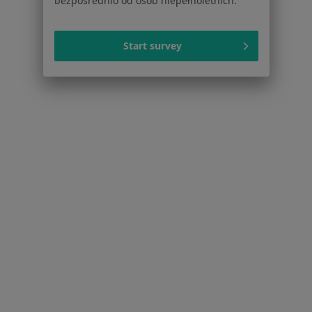
bezpośrednio od osób niepełnoletnich.
Radiolodzy Krowodrza
Start survey
Więcej (11)
Więcej w kategorii: Inne dzielnice w Krakowie
Radiolodzy Kraków Łagiewniki-Borek Fałęcki
Serwis
Regulamin
Polityka prywatności pacjentów
Polityka prywatności profesjonalistów
Polityka prywatności dla profesjonalistów, których
dane pozyskaliśmy samodzielnie