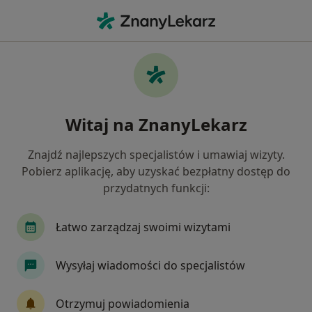
Me
Radiolog • Łagiewniki-Borek Fałęcki, Kraków, małopolskie
Filtry
Ubezpieczenie
Mapa
Radiolodzy Kraków Łagiewniki-Borek Fałęcki
Witaj na ZnanyLekarz
Jak działają wyniki wyszukiwania
Znajdź najlepszych specjalistów i umawiaj wizyty.
Pobierz aplikację, aby uzyskać bezpłatny dostęp do
Wybierz swoje ubezpieczenie
przydatnych funkcji:
NFZ
Allianz
JP MEDICA
LUX MED
Łatwo zarządzaj swoimi wizytami
Wysyłaj wiadomości do specjalistów
Otrzymuj powiadomienia