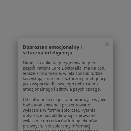
Stanisława Klimeckiego 1, Kraków
•
Mapa
Centrum Medyczne enel-med - Oddział Klimeckiego
USG piersi
299 zł
Specjalista nie oferuje umawiania online pod tym adresem.
Poproś o wizytę
Dobrostan emocjonalny i
sztuczna inteligencja
Niniejsza ankieta, przygotowana przez
1
2
3
4
5
6
7
zespół Patient Care Doctoralia, ma na celu
lepsze zrozumienie, w jaki sposób ludzie
Powiązane wyszukiwania
korzystają z narzędzi sztucznej inteligencji
jako wsparcia dla swojego dobrostanu
Inne dzielnice w Krakowie
emocjonalnego i zdrowia psychicznego.
Radiolodzy Grzegórzki
Udział w ankiecie jest anonimowy, a wyniki
będą analizowane i prezentowane
Radiolodzy Stare Miasto
wyłącznie w formie zbiorczej. Pytania
dotyczące nastolatków są skierowane
Radiolodzy Prądnik Biały
wyłącznie do rodziców lub opiekunów
prawnych. Nie zbieramy informacji
Radiolodzy Podgórze