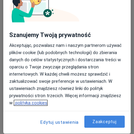
Szanujemy Twoją prywatność
Akceptując, pozwalasz nam i naszym partnerom używać
plików cookie (lub podobnych technologii) do zbierania
danych do celów statystycznych i dostarczania treści w
lek. Paweł Kwasek
oparciu o Twoje zwyczaje przeglądania stron
·
Więcej
Radiolog, Ultrasonografista
internetowych. W każdej chwili możesz sprawdzić i
729 opinii
zaktualizować swoje preferencje w ustawieniach. W
Łużycka 70A/1, Kraków
•
Mapa
ustawieniach znajdziesz również linki do polityk
Gabinet USG i elastografii - lek. Paweł Kwasek, specjalista radiologii i diagnostyki obrazowej
prywatności stron trzecich. Więcej informacji znajdziesz
w
polityka cookies
USG piersi
350 zł
Specjalista nie oferuje umawiania online pod tym adresem.
Zaakceptuj
Edytuj ustawienia
Poproś o wizytę