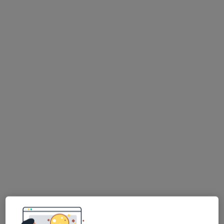
Bezpieczne płatności
lek. Michał Habryka
·
Więcej
Radiolog, Ultrasonografista
253 opinie
Kordylewskiego 1, Kraków
•
Mapa
Centrum Medyczne UNIMED
Pakiet kontrolny USG dla kobiet (jama brzuszna, tarczyca, piersi)
550 zł
Specjalista nie oferuje umawiania online pod tym adresem.
Poproś o wizytę