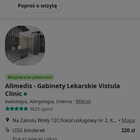
Poproś o wizytę
Bezpieczne płatności
Allmedis - Gabinety Lekarskie Vistula
Clinic
·
Więcej
Radiologia, Alergologia, Interna
3825 opinii
Na Zakolu Wisły 12C/lokal usługowy nr 2, Kraków
•
Mapa
USG bioderek
220 zł
Pokaż więcej usług