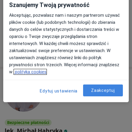
Szanujemy Twoją prywatność
lek. Błażej Kużdżał
lek. Łukasz Ochyra
lek. Dariusz Skowron
Akceptując, pozwalasz nam i naszym partnerom używać
radiolog
radiolog
radiolog
plików cookie (lub podobnych technologii) do zbierania
danych do celów statystycznych i dostarczania treści w
Zobacz wszystkich 4 specjalistów
oparciu o Twoje zwyczaje przeglądania stron
Brak dostępnych specjalistów z wolnymi terminami w tym centrum medycznym.
internetowych. W każdej chwili możesz sprawdzić i
zaktualizować swoje preferencje w ustawieniach. W
Pokaż profil
ustawieniach znajdziesz również linki do polityk
prywatności stron trzecich. Więcej informacji znajdziesz
w
polityka cookies
Zaakceptuj
Edytuj ustawienia
Bezpieczne płatności
lek. Michał Habryka