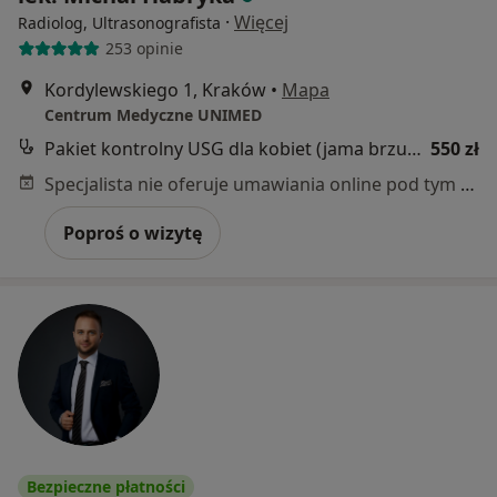
·
Więcej
Radiolog, Ultrasonografista
253 opinie
Kordylewskiego 1, Kraków
•
Mapa
Centrum Medyczne UNIMED
Pakiet kontrolny USG dla kobiet (jama brzuszna, tarczyca, piersi)
550 zł
Specjalista nie oferuje umawiania online pod tym adresem.
Poproś o wizytę
Bezpieczne płatności