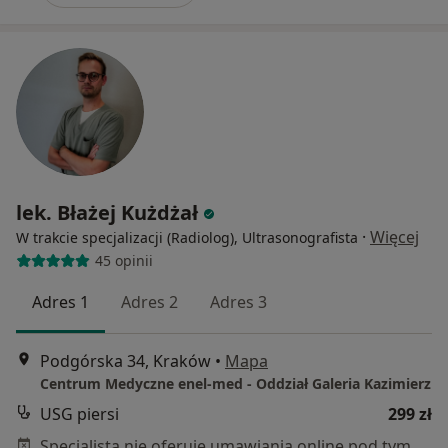
lek. Błażej Kużdżał
·
Więcej
W trakcie specjalizacji (Radiolog), Ultrasonografista
45 opinii
Adres 1
Adres 2
Adres 3
Podgórska 34, Kraków
•
Mapa
Centrum Medyczne enel-med - Oddział Galeria Kazimierz
USG piersi
299 zł
Specjalista nie oferuje umawiania online pod tym adresem.