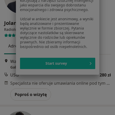
korzystają z narzędzi sztucznej inteligencji
jako wsparcia dla swojego dobrostanu
emocjonalnego i zdrowia psychicznego.
Udział w ankiecie jest anonimowy, a wyniki
Jolanta Teresa Łapczyńska
będą analizowane i prezentowane
wyłącznie w formie zbiorczej. Pytania
·
Więcej
Radiolog
dotyczące nastolatków są skierowane
202 opinie
wyłącznie do rodziców lub opiekunów
prawnych. Nie zbieramy informacji
Adres
Online
bezpośrednio od osób niepełnoletnich.
Wałowa 11, Kraków
•
Mapa
Start survey
Gabinety WałowaMED
USG
280 zł
Specjalista nie oferuje umawiania online pod tym adresem.
Poproś o wizytę