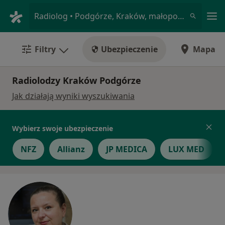
Me
Radiolog • Podgórze, Kraków, małopolskie
Filtry
Ubezpieczenie
Mapa
Radiolodzy Kraków Podgórze
Jak działają wyniki wyszukiwania
Wybierz swoje ubezpieczenie
NFZ
Allianz
JP MEDICA
LUX MED