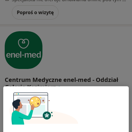
Poproś o wizytę
Centrum Medyczne enel-med - Oddział
Galeria Kazimierz
·
Więcej
Radiologia, Interna, Dermatologia
24 opinie
Podgórska 34, Kraków
•
Mapa
USG piersi
299 zł