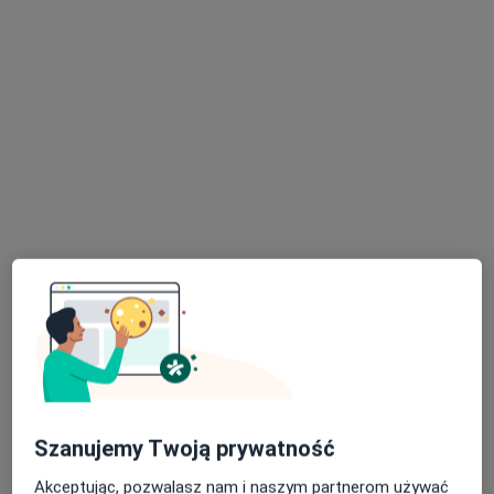
Holistic-Clinic
·
Więcej
Pulmonologia, Ginekologia, Alergologia
602 opinie
Bystrzańska 94, Bielsko-Biała
•
Mapa
Konsultacja pulmonologiczna
250 zł
lek. Daria Taracha-
lek. Marta Kocik-
Guz
Buczek
pulmonolog
alergolog
Szanujemy Twoją prywatność
Brak dostępnych specjalistów z wolnymi terminami w tym centrum medycznym.
Akceptując, pozwalasz nam i naszym partnerom używać