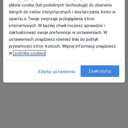
Pokaż profil
plików cookie (lub podobnych technologii) do zbierania
danych do celów statystycznych i dostarczania treści w
oparciu o Twoje zwyczaje przeglądania stron
internetowych. W każdej chwili możesz sprawdzić i
zaktualizować swoje preferencje w ustawieniach. W
ustawieniach znajdziesz również linki do polityk
prywatności stron trzecich. Więcej informacji znajdziesz
w
polityka cookies
Gin Med Gabinety Lekarskie
Zaakceptuj
Edytuj ustawienia
·
Więcej
Pulmonologia, Ginekologia, Dermatologia
788 opinii
aleja Wojska Polskiego 4c/18, Żory
•
Mapa
Konsultacja pulmonologiczna
300 zł
Brak dostępnych specjalistów z wolnymi terminami w tym centrum medycznym.
Pokaż profil