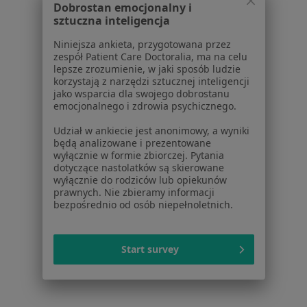
Dobrostan emocjonalny i
Specjalista nie oferuje umawiania online pod tym adresem.
sztuczna inteligencja
Poproś o wizytę
Niniejsza ankieta, przygotowana przez
zespół Patient Care Doctoralia, ma na celu
lepsze zrozumienie, w jaki sposób ludzie
korzystają z narzędzi sztucznej inteligencji
1
2
jako wsparcia dla swojego dobrostanu
emocjonalnego i zdrowia psychicznego.
Powiązane wyszukiwania
|
Oferty pracy - Pulmonolog
Udział w ankiecie jest anonimowy, a wyniki
będą analizowane i prezentowane
W pobliżu Skoczowa
wyłącznie w formie zbiorczej. Pytania
dotyczące nastolatków są skierowane
Pulmonolodzy w Bielsku-Białej
wyłącznie do rodziców lub opiekunów
prawnych. Nie zbieramy informacji
Pulmonolodzy w Katowicach
bezpośrednio od osób niepełnoletnich.
Pulmonolodzy w Mikołowie
Pulmonolodzy w Wodzisławiu Śląskim
Start survey
Pulmonolodzy w Tychach
Więcej (14)