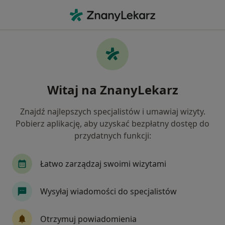
Me
Pulmonolog • Skoczów, śląskie
Filtry
Ubezpieczenie
Mapa
Polecani pulmonolodzy w Skoczowie
Witaj na ZnanyLekarz
Jak działają wyniki wyszukiwania
Znajdź najlepszych specjalistów i umawiaj wizyty.
Pobierz aplikację, aby uzyskać bezpłatny dostęp do
Wybierz swoje ubezpieczenie
przydatnych funkcji:
Łatwo zarządzaj swoimi wizytami
Wysyłaj wiadomości do specjalistów
Otrzymuj powiadomienia