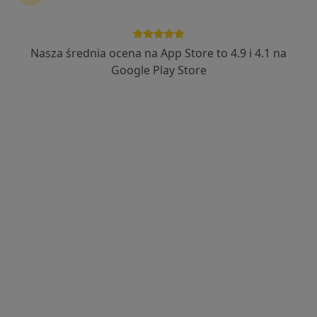
lek. Daria Taracha-Guz
·
Więcej
Pulmonolog
Nasza średnia ocena na App Store to 4.9 i 4.1 na
89 opinii
Google Play Store
Pszenna 11, Bielsko-Biała
•
Mapa
Specjalistyczne Centrum Medyczne Konior Clinic
Konsultacja pulmonologiczna
200 zł
Specjalista nie oferuje umawiania online pod tym adresem.
Poproś o wizytę
Dostępni specjaliści
Specjaliści znajdują się poza Skoczów, śląskie, w
obszarach bliskich Twojemu wyszukiwaniu.