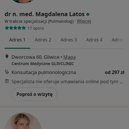
dr n. med. Magdalena Latos
·
Więcej
W trakcie specjalizacji (Pulmonolog)
17 opinii
Adres 1
Adres 2
Adres 3
Adres 4
Adres 5
Dworcowa 60, Gliwice
•
Mapa
Centrum Medyczne GLIVCLINIC
Konsultacja pulmonologiczna
od 297 zł
Specjalista nie oferuje umawiania online pod tym adresem.
Poproś o wizytę