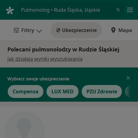
Me
Pulmonolog • Ruda Śląska, śląskie
Filtry
Ubezpieczenie
Mapa
Polecani pulmonolodzy w Rudzie Śląskiej
Jak działają wyniki wyszukiwania
Wybierz swoje ubezpieczenie
Compensa
LUX MED
PZU Zdrowie
TU