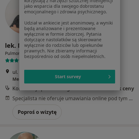
korzystają z narzędzi sztucznej inteligencji
jako wsparcia dla swojego dobrostanu
emocjonalnego i zdrowia psychicznego.
Udział w ankiecie jest anonimowy, a wyniki
będą analizowane i prezentowane
wyłącznie w formie zbiorczej. Pytania
dotyczące nastolatków są skierowane
lek. Marzena Kociołek
wyłącznie do rodziców lub opiekunów
prawnych. Nie zbieramy informacji
·
Więcej
Pulmonolog, Internista
bezpośrednio od osób niepełnoletnich.
58 opinii
ul. Wyzwolenia 35/III, Świętochłowice
•
Mapa
Start survey
Med-Korn Poradnie Specjalistyczne Henryk Sosna
Konsultacja pulmonologiczna
Brak ceny
Specjalista nie oferuje umawiania online pod tym adresem.
Poproś o wizytę