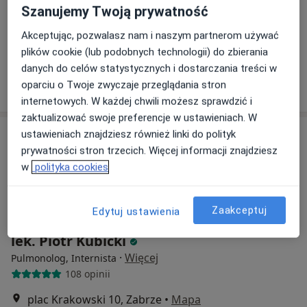
Szanujemy Twoją prywatność
lek. Magdalena Lalik
pulmonolog
Akceptując, pozwalasz nam i naszym partnerom używać
plików cookie (lub podobnych technologii) do zbierania
Brak dostępnych specjalistów z wolnymi terminami w tym centrum medycznym.
danych do celów statystycznych i dostarczania treści w
Pokaż profil
oparciu o Twoje zwyczaje przeglądania stron
internetowych. W każdej chwili możesz sprawdzić i
zaktualizować swoje preferencje w ustawieniach. W
ustawieniach znajdziesz również linki do polityk
prywatności stron trzecich. Więcej informacji znajdziesz
w
polityka cookies
Zaakceptuj
Edytuj ustawienia
lek. Piotr Kubicki
·
Więcej
Pulmonolog, Internista
108 opinii
plac Krakowski 10, Zabrze
•
Mapa