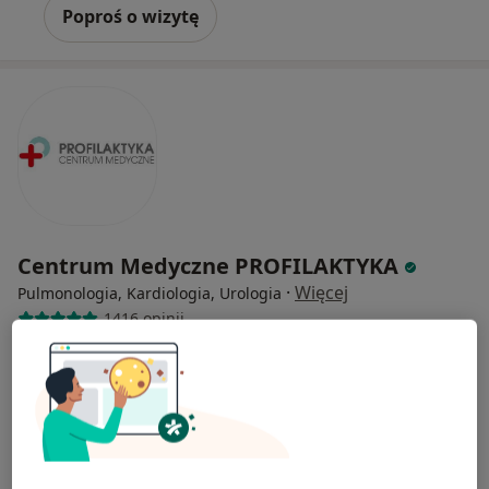
Poproś o wizytę
Centrum Medyczne PROFILAKTYKA
·
Więcej
Pulmonologia, Kardiologia, Urologia
1416 opinii
ul. Józefa Piłsudskiego 129, Ruda Śląska
•
Mapa
Konsultacja pulmonologiczna (kolejna wizyta)
250 zł
Pokaż więcej usług