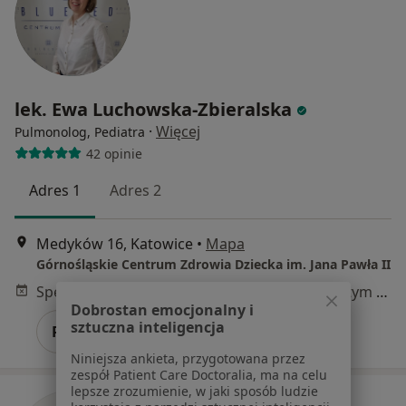
lek. Ewa Luchowska-Zbieralska
·
Więcej
Pulmonolog, Pediatra
42 opinie
Adres 1
Adres 2
Medyków 16, Katowice
•
Mapa
Górnośląskie Centrum Zdrowia Dziecka im. Jana Pawła II
Specjalista nie oferuje umawiania online pod tym adresem.
Dobrostan emocjonalny i
sztuczna inteligencja
Poproś o wizytę
Niniejsza ankieta, przygotowana przez
zespół Patient Care Doctoralia, ma na celu
lepsze zrozumienie, w jaki sposób ludzie