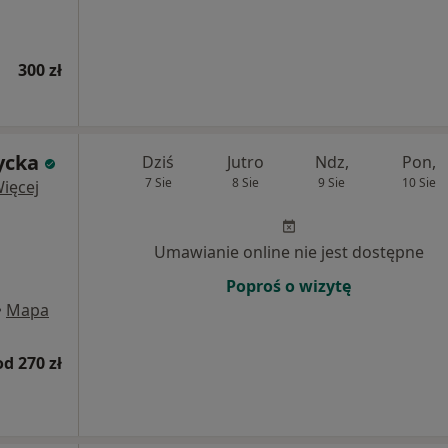
300 zł
ycka
Dziś
Jutro
Ndz,
Pon,
7 Sie
8 Sie
9 Sie
10 Sie
ięcej
Umawianie online nie jest dostępne
Poproś o wizytę
•
Mapa
od 270 zł