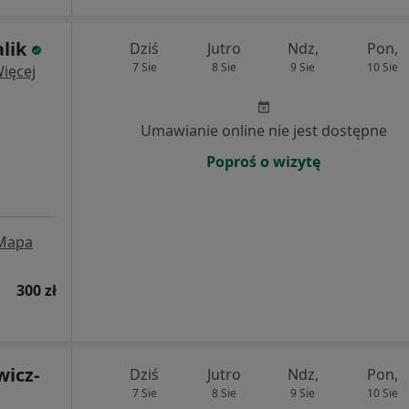
lik
Dziś
Jutro
Ndz,
Pon,
7 Sie
8 Sie
9 Sie
10 Sie
ięcej
Umawianie online nie jest dostępne
Poproś o wizytę
Mapa
300 zł
wicz-
Dziś
Jutro
Ndz,
Pon,
7 Sie
8 Sie
9 Sie
10 Sie