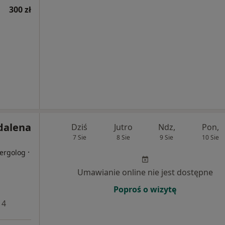
300 zł
dalena
Dziś
Jutro
Ndz,
Pon,
7 Sie
8 Sie
9 Sie
10 Sie
·
lergolog
Umawianie online nie jest dostępne
Poproś o wizytę
 4