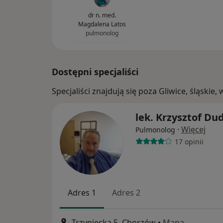
dr n. med.
Magdalena Latos
pulmonolog
Dostępni specjaliści
Specjaliści znajdują się poza Gliwice, śląski
lek. Krzysztof Du
·
Więcej
Pulmonolog
17 opinii
Adres 1
Adres 2
Trzyniecka 5, Chorzów
•
Mapa