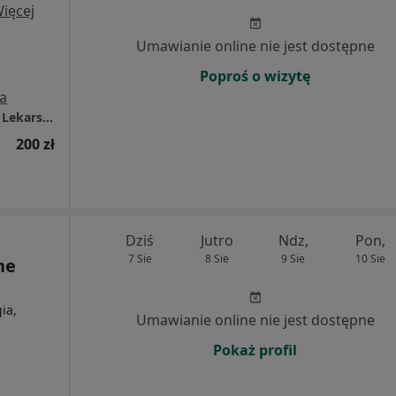
ięcej
Umawianie online nie jest dostępne
Poproś o wizytę
a
Proelmed Wielospecjalistyczne Przychodnie Lekarskie
200 zł
Dziś
Jutro
Ndz,
Pon,
7 Sie
8 Sie
9 Sie
10 Sie
ne
ia,
Umawianie online nie jest dostępne
Pokaż profil