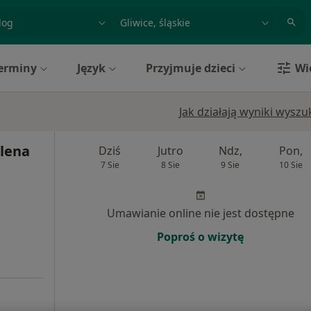
acja, badanie lub nazwisko
miasto lub dzielnica
erminy
Język
Przyjmuje dzieci
Wi
Jak działają wyniki wysz
lena
Dziś
Jutro
Ndz,
Pon,
7 Sie
8 Sie
9 Sie
10 Sie
Umawianie online nie jest dostępne
Poproś o wizytę