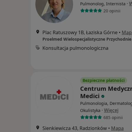
·
W
Pulmonolog, Internista
20 opinii
Plac Ratuszowy 1B, Łaziska Górne
•
Map
Konsultacja pulmonologiczna
Bezpieczne płatności
Centrum Medycz
Medici
Pulmonologia, Dermatolog
·
Więcej
Okulistyka
685 opinii
Sienkiewicza 43, Radzionków
•
Mapa