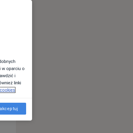
Wt,
Śr,
Czw,
11 Sie
12 Sie
13 Sie
odobnych
i w oparciu o
awdzić i
wnież linki
 cookies
akceptuj