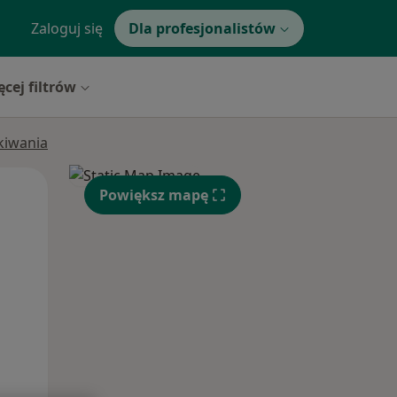
Zaloguj się
Dla profesjonalistów
ęcej filtrów
ukiwania
Wt,
Śr,
Czw,
Powiększ mapę
11 Sie
12 Sie
13 Sie