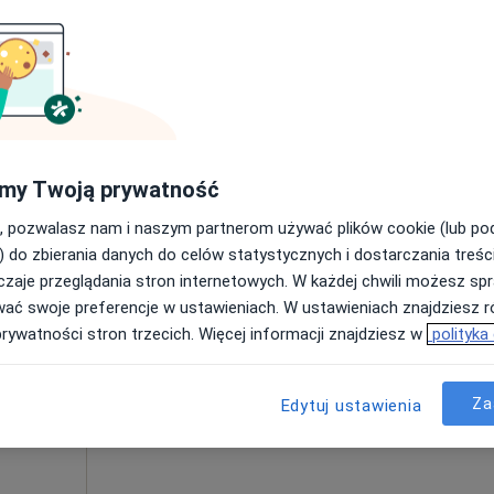
od 297 zł
ne
Dziś
Jutro
Ndz,
Pon,
7 Sie
8 Sie
9 Sie
10 Sie
my Twoją prywatność
·
ariatria
, pozwalasz nam i naszym partnerom używać plików cookie (lub p
Umawianie online nie jest dostępne
) do zbierania danych do celów statystycznych i dostarczania treśc
Pokaż profil
zaje przeglądania stron internetowych. W każdej chwili możesz spr
wać swoje preferencje w ustawieniach. W ustawieniach znajdziesz ró
prywatności stron trzecich. Więcej informacji znajdziesz w
polityka
Za
200 zł
Edytuj ustawienia