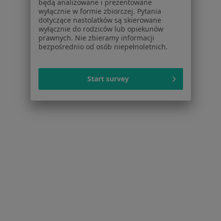
będą analizowane i prezentowane
Aplikacje mobilne
wyłącznie w formie zbiorczej. Pytania
Blog dla pacjentów
dotyczące nastolatków są skierowane
wyłącznie do rodziców lub opiekunów
Dla profesjonalistów
prawnych. Nie zbieramy informacji
bezpośrednio od osób niepełnoletnich.
Cennik
Dla lekarzy
Dla placówek medycznych
Start survey
Noa Notes
nowość
Baza wiedzy
Centrum Pomocy dla Specjalisty
Kontakt
ZnanyLekarz - Strona główna
ZnanyLekarz Sp. z o.o.
ul. Kolejowa 5/7
01-217 Warszawa, Polska
NIP: ⁠7010224868
KRS: ⁠0000347997