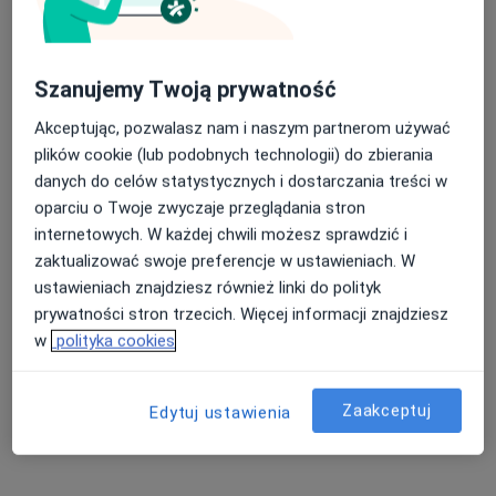
Szanujemy Twoją prywatność
Akceptując, pozwalasz nam i naszym partnerom używać
plików cookie (lub podobnych technologii) do zbierania
danych do celów statystycznych i dostarczania treści w
Bezpieczne płatności
oparciu o Twoje zwyczaje przeglądania stron
lek. Bartłomiej Szafraniec
internetowych. W każdej chwili możesz sprawdzić i
zaktualizować swoje preferencje w ustawieniach. W
·
Więcej
W trakcie specjalizacji (Psychiatra)
ustawieniach znajdziesz również linki do polityk
26 opinii
prywatności stron trzecich. Więcej informacji znajdziesz
Adres
Online 1
Online 2
w
polityka cookies
Narcyzowa 4, Osielsko
•
Mapa
Zaakceptuj
Edytuj ustawienia
Centrum Medyczne Zacisze Zdrowia
Konsultacja psychiatryczna
290 zł