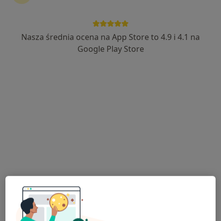
Nasza średnia ocena na App Store to 4.9 i 4.1 na
Google Play Store
Bezpieczne płatności
lek. Konrad Koselski
·
Więcej
W trakcie specjalizacji (Psychiatra)
10 opinii
Adres
Online 1
Online 2
Narcyzowa 4, Osielsko
•
Mapa
Centrum Medyczne Zacisze Zdrowia
Konsultacja psychiatryczna
290 zł
Specjalista nie oferuje umawiania online pod tym adresem.
Poproś o wizytę