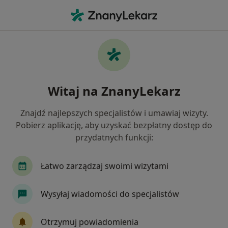
Me
Zaburzenia W Relacjach Międzyludzkich • Osielsko, kujawsko-pomorskie
Filtry
• 1
Ubezpieczenie
Map
Zaburzenia w relacjach międzyludzkich
Witaj na ZnanyLekarz
specjaliści w Osielsku
Jak działają wyniki wyszukiwania
Znajdź najlepszych specjalistów i umawiaj wizyty.
Pobierz aplikację, aby uzyskać bezpłatny dostęp do
przydatnych funkcji:
Jakiego specjalisty szukasz?
Psychiatra
Ginekolog
Internista
Lek
Łatwo zarządzaj swoimi wizytami
Wysyłaj wiadomości do specjalistów
Otrzymuj powiadomienia