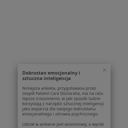
Polityka prywatności dla profesjonalistów, których
dane pozyskaliśmy samodzielnie
Polityka cookies
Jak działają wyniki wyszukiwania
Dostępność
O nas
Praca
Rekrutujemy!
Partnerzy
Centrum prasowe
Kontakt
Dobrostan emocjonalny i
sztuczna inteligencja
Dla pacjentów
Niniejsza ankieta, przygotowana przez
Lekarze
zespół Patient Care Doctoralia, ma na celu
Placówki medyczne
lepsze zrozumienie, w jaki sposób ludzie
Pytania i odpowiedzi
korzystają z narzędzi sztucznej inteligencji
jako wsparcia dla swojego dobrostanu
Usługi i zabiegi
emocjonalnego i zdrowia psychicznego.
Choroby
Pomoc
Udział w ankiecie jest anonimowy, a wyniki