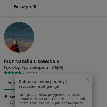
Pokaż profil
mgr Natalia Lisowska
·
Więcej
Psycholog, Psychoterapeuta
23 opinie
Dobrostan emocjonalny i
Adres
Online
sztuczna inteligencja
Niniejsza ankieta, przygotowana przez
Aleje Racławickie 15, Lublin
•
Mapa
zespół Patient Care Doctoralia, ma na celu
Lubelskie Centrum Psychoterapii
lepsze zrozumienie, w jaki sposób ludzie