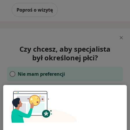
Poproś o wizytę
Czy chcesz, aby specjalista
był określonej płci?
Nie mam preferencji
Tak, kobieta
Tak, mężczyzna
Tak, osoba niebinarna