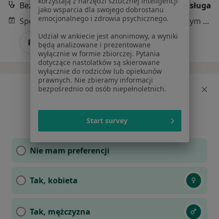
korzystają z narzędzi sztucznej inteligencji
Bezpłatna konsultacja wstępna - telefoniczna
Darmowa usługa
jako wsparcia dla swojego dobrostanu
emocjonalnego i zdrowia psychicznego.
Specjalista nie oferuje umawiania online pod tym adresem.
Udział w ankiecie jest anonimowy, a wyniki
Poproś o wizytę
będą analizowane i prezentowane
wyłącznie w formie zbiorczej. Pytania
dotyczące nastolatków są skierowane
wyłącznie do rodziców lub opiekunów
prawnych. Nie zbieramy informacji
bezpośrednio od osób niepełnoletnich.
Czy chcesz, aby specjalista
był określonej płci?
Start survey
Nie mam preferencji
Tak, kobieta
Tak, mężczyzna