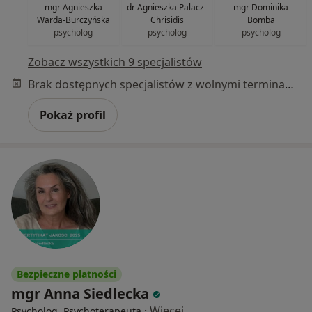
mgr Agnieszka
dr Agnieszka Palacz-
mgr Dominika
Warda-Burczyńska
Chrisidis
Bomba
psycholog
psycholog
psycholog
Zobacz wszystkich 9 specjalistów
Brak dostępnych specjalistów z wolnymi terminami w tym centrum medycznym.
Pokaż profil
Bezpieczne płatności
mgr Anna Siedlecka
·
Więcej
Psycholog, Psychoterapeuta