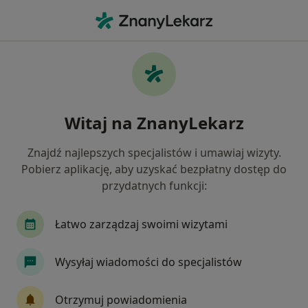
Me
Psychiatra • Wrocław, dolnośląskie
Filtry
Ubezpieczenie:
SKOK Asekurac
20 polecanych psychiatrów w Wrocławiu z
Witaj na ZnanyLekarz
SKOK Asekuracja
Jak działają wyniki wyszukiwania
Znajdź najlepszych specjalistów i umawiaj wizyty.
Pobierz aplikację, aby uzyskać bezpłatny dostęp do
przydatnych funkcji:
Łatwo zarządzaj swoimi wizytami
Wysyłaj wiadomości do specjalistów
dr Dariusz Kiełkiewicz
Otrzymuj powiadomienia
·
Więcej
Psychiatra