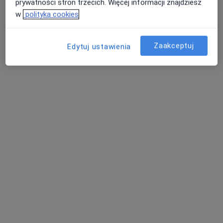
prywatności stron trzecich. Więcej informacji znajdziesz
w
polityka cookies
Dostępne konsultacje online
Zaakceptuj
Edytuj ustawienia
Specjaliści w Twojej okolicy nie mają dostępności dla
wizyt stacjonarnych. Sprawdź konsultacje online.
lek. Przemysław Chmielewski
·
Więcej
Psychiatra
55 opinii
Akceptuje SKOK Asekuracja