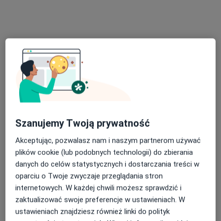
Centrum Zdrowia Psychicznego
MindHealth - Wrocław
·
Więcej
Psychiatria, Psychologia, Psychologia dziecięca
123 opinie
Pawła Włodkowica 1, Wrocław
•
Mapa
Konsultacja psychiatryczna (kolejna wizyta)
od 330 zł
Pokaż więcej usług
Szanujemy Twoją prywatność
Akceptując, pozwalasz nam i naszym partnerom używać
plików cookie (lub podobnych technologii) do zbierania
dr n. med. Łukasz
dr Dariusz
lek. Marek Kotas
danych do celów statystycznych i dostarczania treści w
Zadka
Kiełkiewicz
lekarz bez
psychiatra
psychiatra
specjalizacji
oparciu o Twoje zwyczaje przeglądania stron
internetowych. W każdej chwili możesz sprawdzić i
Brak dostępnych specjalistów z wolnymi terminami w tym centrum medycznym.
zaktualizować swoje preferencje w ustawieniach. W
ustawieniach znajdziesz również linki do polityk
Pokaż profil