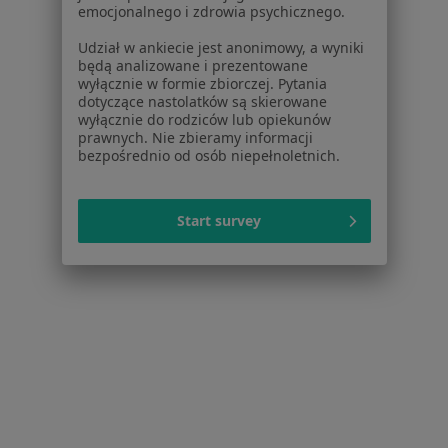
emocjonalnego i zdrowia psychicznego.
Kontakt
Udział w ankiecie jest anonimowy, a wyniki
Dla pacjentów
będą analizowane i prezentowane
wyłącznie w formie zbiorczej. Pytania
Lekarze
dotyczące nastolatków są skierowane
Placówki medyczne
wyłącznie do rodziców lub opiekunów
prawnych. Nie zbieramy informacji
Pytania i odpowiedzi
bezpośrednio od osób niepełnoletnich.
Usługi i zabiegi
Choroby
Pomoc
Start survey
Aplikacje mobilne
Blog dla pacjentów
Dla profesjonalistów
Cennik
Dla lekarzy
Dla placówek medycznych
Noa Notes
nowość
Baza wiedzy