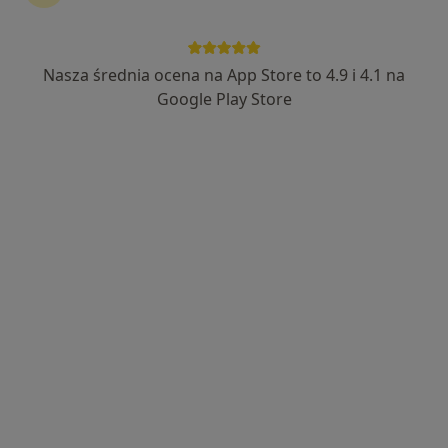
16 opinii
Adres
Online
Nasza średnia ocena na App Store to 4.9 i 4.1 na
Google Play Store
Pawła Włodkowica 1, Wrocław
•
Mapa
Centrum Zdrowia Psychicznego MindHealth - Wrocław
Akceptuje SKOK Asekuracja
Konsultacja psychiatryczna (kolejna wizyta)
od 330 zł
Specjalista nie oferuje umawiania online pod tym adresem.
Poproś o wizytę