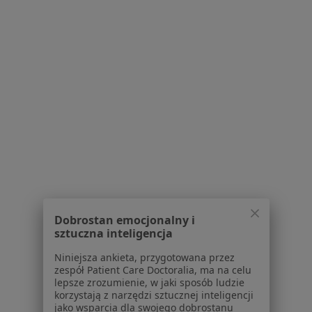
Serwis
Regulamin
Polityka prywatności pacjentów
Polityka prywatności profesjonalistów
Polityka prywatności dla profesjonalistów, których
dane pozyskaliśmy samodzielnie
Polityka cookies
Dobrostan emocjonalny i
Jak działają wyniki wyszukiwania
sztuczna inteligencja
Dostępność
O nas
Niniejsza ankieta, przygotowana przez
zespół Patient Care Doctoralia, ma na celu
Praca
Rekrutujemy!
lepsze zrozumienie, w jaki sposób ludzie
Partnerzy
korzystają z narzędzi sztucznej inteligencji
Centrum prasowe
jako wsparcia dla swojego dobrostanu