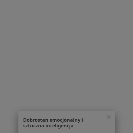
Lekarze
Placówki medyczne
Pytania i odpowiedzi
Usługi i zabiegi
Choroby
Pomoc
Aplikacje mobilne
Blog dla pacjentów
Dla profesjonalistów
Cennik
Dla lekarzy
Dla placówek medycznych
Noa Notes
nowość
Baza wiedzy
Centrum Pomocy dla Specjalisty
Dobrostan emocjonalny i
Kontakt
sztuczna inteligencja
ZnanyLekarz - Strona główna