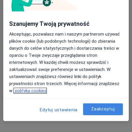
Zaburzenia lękowe Warszawa
Choroba afektywna dwubiegunowa Warszawa
Nasza średnia ocena na App Store to 4.9 i 4.1 na
Szanujemy Twoją prywatność
Nerwica Warszawa
Google Play Store
Akceptując, pozwalasz nam i naszym partnerom używać
Zaburzenia osobowości Warszawa
plików cookie (lub podobnych technologii) do zbierania
Więcej (15)
danych do celów statystycznych i dostarczania treści w
Więcej w kategorii: Najczęście leczone chorob
oparciu o Twoje zwyczaje przeglądania stron
internetowych. W każdej chwili możesz sprawdzić i
zaktualizować swoje preferencje w ustawieniach. W
Strona Główna
Psychiatra
Warszawa
Zmień miasto
ustawieniach znajdziesz również linki do polityk
Medica Polska
Zmień miasto
prywatności stron trzecich. Więcej informacji znajdziesz
w
polityka cookies
Zaakceptuj
Edytuj ustawienia