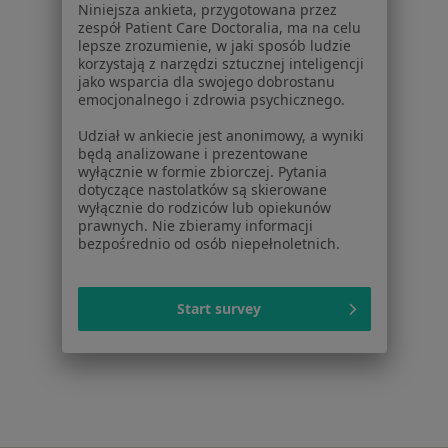
Niniejsza ankieta, przygotowana przez
ZnanyLekarz Sp. z o.o.
zespół Patient Care Doctoralia, ma na celu
ul. Kolejowa 5/7
lepsze zrozumienie, w jaki sposób ludzie
korzystają z narzędzi sztucznej inteligencji
01-217 Warszawa, Polska
jako wsparcia dla swojego dobrostanu
emocjonalnego i zdrowia psychicznego.
NIP: ⁠7010224868
KRS: ⁠0000347997
Udział w ankiecie jest anonimowy, a wyniki
REGON: ⁠142276657
będą analizowane i prezentowane
wyłącznie w formie zbiorczej. Pytania
dotyczące nastolatków są skierowane
Sąd Rejonowy dla m.st. Warszawy w Warszawie XII
wyłącznie do rodziców lub opiekunów
Wydział Gospodarczy KRS
prawnych. Nie zbieramy informacji
bezpośrednio od osób niepełnoletnich.
Facebook
otwiera się w nowej karcie
Start survey
otwiera się w nowej karcie
otwiera się w nowej karcie
otwiera się w nowej karcie
otwiera się w nowej karci
otwiera się
otwi
Polska
,
Türkiye
,
España
,
Italia
,
Deutschland
,
Česko
,
otwiera się w nowej karcie
otwiera się w nowej karcie
otwiera się w nowej karcie
otwiera się w nowej kar
otwiera się 
otwier
Portugal
,
México
,
Chile
,
Brasil
,
Argentina
,
Perú
,
otwiera się w nowej karc
Colombia
Płatności kartą