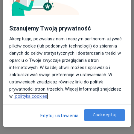
3 opinie
Al. Jana Pawła II 29, Warszawa
•
Mapa
Nasza średnia ocena na App Store to 4.9 i 4.1 na
Centrum Medyczne Enel-Med
Szanujemy Twoją prywatność
Google Play Store
Akceptuje enel-med
Akceptując, pozwalasz nam i naszym partnerom używać
Specjalista nie oferuje umawiania online pod tym adresem.
plików cookie (lub podobnych technologii) do zbierania
danych do celów statystycznych i dostarczania treści w
Poproś o wizytę
oparciu o Twoje zwyczaje przeglądania stron
internetowych. W każdej chwili możesz sprawdzić i
zaktualizować swoje preferencje w ustawieniach. W
Powiązane wyszukiwania
ustawieniach znajdziesz również linki do polityk
prywatności stron trzecich. Więcej informacji znajdziesz
Specjaliści w ramach Enel-med
w
polityka cookies
Interniści z Enel-med w Warszawie
Ginekolodzy z Enel-med w Warszawie
Zaakceptuj
Edytuj ustawienia
Stomatolodzy z Enel-med w Warszawie