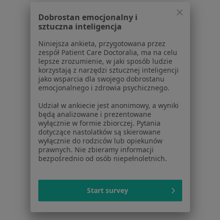
Centrum Pomocy dla Specjalisty
Dobrostan emocjonalny i
sztuczna inteligencja
Kontakt
ZnanyLekarz - Strona główna
Niniejsza ankieta, przygotowana przez
zespół Patient Care Doctoralia, ma na celu
ZnanyLekarz Sp. z o.o.
lepsze zrozumienie, w jaki sposób ludzie
ul. Kolejowa 5/7
korzystają z narzędzi sztucznej inteligencji
01-217 Warszawa, Polska
jako wsparcia dla swojego dobrostanu
emocjonalnego i zdrowia psychicznego.
NIP: ⁠7010224868
Udział w ankiecie jest anonimowy, a wyniki
KRS: ⁠0000347997
będą analizowane i prezentowane
REGON: ⁠142276657
wyłącznie w formie zbiorczej. Pytania
dotyczące nastolatków są skierowane
wyłącznie do rodziców lub opiekunów
Sąd Rejonowy dla m.st. Warszawy w Warszawie XII
prawnych. Nie zbieramy informacji
Wydział Gospodarczy KRS
bezpośrednio od osób niepełnoletnich.
Facebook
otwiera się w nowej karcie
Start survey
otwiera się w nowej karcie
otwiera się w nowej karcie
otwiera się w nowej karcie
otwiera się w nowej karci
otwiera się
otwi
Polska
,
Türkiye
,
España
,
Italia
,
Deutschland
,
Česko
,