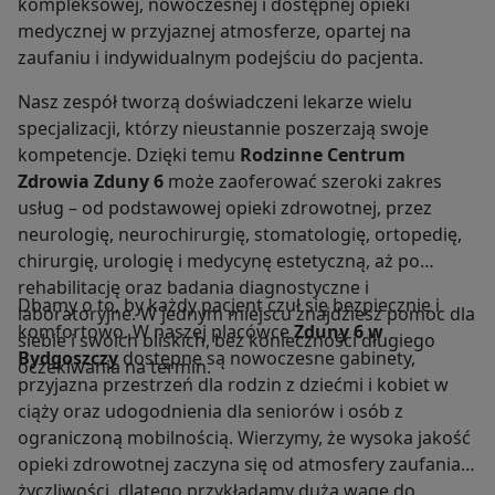
kompleksowej, nowoczesnej i dostępnej opieki
medycznej w przyjaznej atmosferze, opartej na
zaufaniu i indywidualnym podejściu do pacjenta.
Nasz zespół tworzą doświadczeni lekarze wielu
specjalizacji, którzy nieustannie poszerzają swoje
kompetencje. Dzięki temu
Rodzinne Centrum
Zdrowia Zduny 6
może zaoferować szeroki zakres
usług – od podstawowej opieki zdrowotnej, przez
neurologię, neurochirurgię, stomatologię, ortopedię,
chirurgię, urologię i medycynę estetyczną, aż po
rehabilitację oraz badania diagnostyczne i
Dbamy o to, by każdy pacjent czuł się bezpiecznie i
laboratoryjne. W jednym miejscu znajdziesz pomoc dla
komfortowo. W naszej placówce
Zduny 6 w
siebie i swoich bliskich, bez konieczności długiego
Bydgoszczy
dostępne są nowoczesne gabinety,
oczekiwania na termin.
przyjazna przestrzeń dla rodzin z dziećmi i kobiet w
ciąży oraz udogodnienia dla seniorów i osób z
ograniczoną mobilnością. Wierzymy, że wysoka jakość
opieki zdrowotnej zaczyna się od atmosfery zaufania i
życzliwości, dlatego przykładamy dużą wagę do