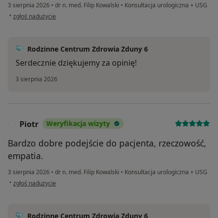
3 sierpnia 2026
•
dr n. med. Filip Kowalski
•
Konsultacja urologiczna + USG
w opinii użytkownika TP
•
zgłoś nadużycie
Rodzinne Centrum Zdrowia Zduny 6
Serdecznie dziękujemy za opinię!
3 sierpnia 2026
Piotr
Weryfikacja wizyty
P
Bardzo dobre podejście do pacjenta, rzeczowość,
empatia.
3 sierpnia 2026
•
dr n. med. Filip Kowalski
•
Konsultacja urologiczna + USG
w opinii użytkownika Piotr
•
zgłoś nadużycie
Rodzinne Centrum Zdrowia Zduny 6