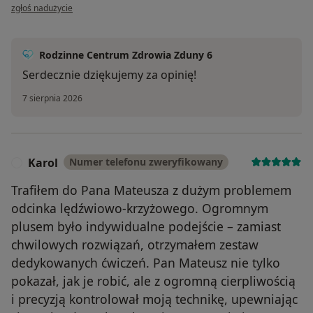
w opinii użytkownika Michał
zgłoś nadużycie
Rodzinne Centrum Zdrowia Zduny 6
Serdecznie dziękujemy za opinię!
7 sierpnia 2026
Karol
Numer telefonu zweryfikowany
K
Trafiłem do Pana Mateusza z dużym problemem
odcinka lędźwiowo-krzyżowego. Ogromnym
plusem było indywidualne podejście – zamiast
chwilowych rozwiązań, otrzymałem zestaw
dedykowanych ćwiczeń. Pan Mateusz nie tylko
pokazał, jak je robić, ale z ogromną cierpliwością
i precyzją kontrolował moją technikę, upewniając