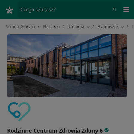
Me
Czego szukasz?
Strona Główna
Placówki
Urologia
Bydgoszcz
R
Zmień miasto
Zmień 
Rodzinne Centrum Zdrowia Zduny 6