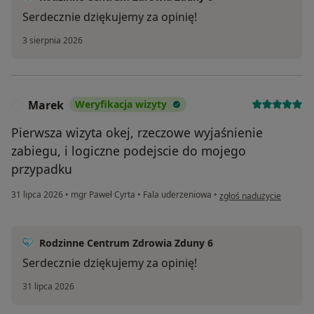
Serdecznie dziękujemy za opinię!
3 sierpnia 2026
Marek
Weryfikacja wizyty
M
Pierwsza wizyta okej, rzeczowe wyjaśnienie
zabiegu, i logiczne podejscie do mojego
przypadku
w opinii użytkownika Ma
31 lipca 2026
•
mgr Paweł Cyrta
•
Fala uderzeniowa
•
zgłoś nadużycie
Rodzinne Centrum Zdrowia Zduny 6
Serdecznie dziękujemy za opinię!
31 lipca 2026