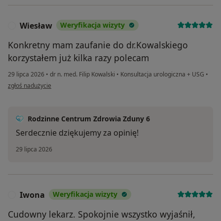
Wiesław
Weryfikacja wizyty
W
Konkretny mam zaufanie do dr.Kowalskiego
korzystałem już kilka razy polecam
29 lipca 2026
•
dr n. med. Filip Kowalski
•
Konsultacja urologiczna + USG
•
w opinii użytkownika Wiesław
zgłoś nadużycie
Rodzinne Centrum Zdrowia Zduny 6
Serdecznie dziękujemy za opinię!
29 lipca 2026
Iwona
Weryfikacja wizyty
I
Cudowny lekarz. Spokojnie wszystko wyjaśnił,