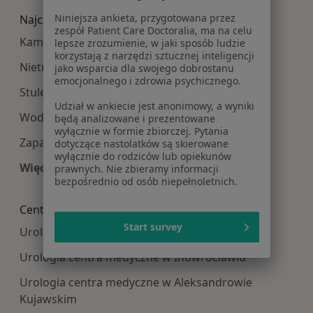
Niniejsza ankieta, przygotowana przez
Najczęście leczone choroby
zespół Patient Care Doctoralia, ma na celu
Kamica moczowa w Bydgoszczy
lepsze zrozumienie, w jaki sposób ludzie
korzystają z narzędzi sztucznej inteligencji
Nietrzymanie moczu w Bydgoszczy
jako wsparcia dla swojego dobrostanu
emocjonalnego i zdrowia psychicznego.
Stulejka w Bydgoszczy
Udział w ankiecie jest anonimowy, a wyniki
Wodniak jądra w Bydgoszczy
będą analizowane i prezentowane
wyłącznie w formie zbiorczej. Pytania
Zapalenie prostaty w Bydgoszczy
dotyczące nastolatków są skierowane
wyłącznie do rodziców lub opiekunów
Więcej (15)
prawnych. Nie zbieramy informacji
bezpośrednio od osób niepełnoletnich.
Więcej w kategorii: Najczęście leczone choroby
Centra medyczne Urologia w pobliżu
Start survey
Urologia centra medyczne w Toruniu
Urologia centra medyczne w Inowrocławiu
Urologia centra medyczne w Aleksandrowie
Kujawskim