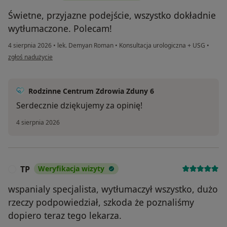
Świetne, przyjazne podejście, wszystko dokładnie
wytłumaczone. Polecam!
4 sierpnia 2026
•
lek. Demyan Roman
•
Konsultacja urologiczna + USG
•
w opinii użytkownika Dominik
zgłoś nadużycie
Rodzinne Centrum Zdrowia Zduny 6
Serdecznie dziękujemy za opinię!
4 sierpnia 2026
TP
Weryfikacja wizyty
T
wspanialy specjalista, wytłumaczył wszystko, dużo
rzeczy podpowiedział, szkoda że poznaliśmy
dopiero teraz tego lekarza.