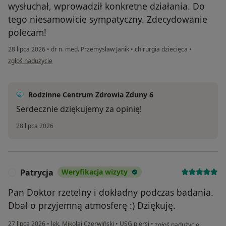
wysłuchał, wprowadził konkretne działania. Do
tego niesamowicie sympatyczny. Zdecydowanie
polecam!
28 lipca 2026
•
dr n. med. Przemysław Janik
•
chirurgia dziecięca
•
w opinii użytkownika Iwona
zgłoś nadużycie
Rodzinne Centrum Zdrowia Zduny 6
Serdecznie dziękujemy za opinię!
28 lipca 2026
Patrycja
Weryfikacja wizyty
P
Pan Doktor rzetelny i dokładny podczas badania.
Dbał o przyjemną atmosferę :) Dziękuję.
w opinii użytkownika Patr
27 lipca 2026
•
lek. Mikołaj Czerwiński
•
USG piersi
•
zgłoś nadużycie