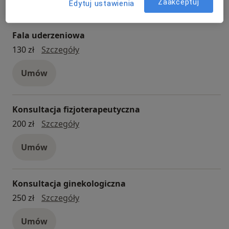
Zaakceptuj
Edytuj ustawienia
Fala uderzeniowa
Fala uderzeniowa
130 zł
Szczegóły
Umów
Konsultacja fizjoterapeutyczna
konsultacja fizjoterapeutyczna
200 zł
Szczegóły
Umów
Konsultacja ginekologiczna
konsultacja ginekologiczna
250 zł
Szczegóły
Umów