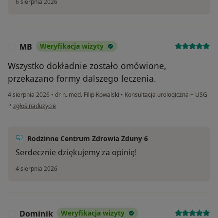
6 sierpnia 2026
MB
Weryfikacja wizyty
M
Wszystko dokładnie zostało omówione,
przekazano formy dalszego leczenia.
4 sierpnia 2026
•
dr n. med. Filip Kowalski
•
Konsultacja urologiczna + USG
w opinii użytkownika MB
•
zgłoś nadużycie
Rodzinne Centrum Zdrowia Zduny 6
Serdecznie dziękujemy za opinię!
4 sierpnia 2026
Dominik
Weryfikacja wizyty
D