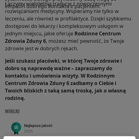
Łączymy wieloletnią tradycję z nowoczesnymi
empatii i dobrego kontaktu z pacjentem.
rozwiązaniami medycyny. Wspieramy nie tylko w
leczeniu, ale również w profilaktyce. Dzięki szybkiemu
dostępowi do lekarzy i kompleksowym usługom w
jednym miejscu, jakie oferuje
Rodzinne Centrum
Zdrowia Zduny 6
, możesz mieć pewność, że Twoje
zdrowie jest w dobrych rękach.
Jeśli szukasz placówki, w której Twoje zdrowie i
dobro są naprawdę ważne – zapraszamy do
kontaktu i umówienia wizyty. W Rodzinnym
Centrum Zdrowia Zduny 6 zadbamy o Ciebie i
Twoich bliskich z taką samą troską, jak o własną
rodzinę.
O nas
więcej