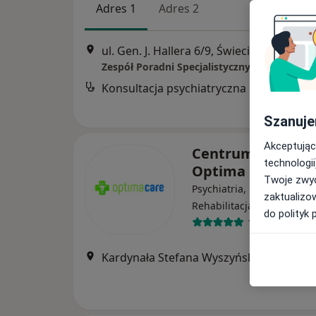
Adres 1
Adres 2
ul. Gen. J. Hallera 6/9, Świecie
•
Mapa
Zespół Poradni Specjalistycznych Ultra Med
Konsultacja psychiatryczna
Szanuje
Akceptując
Centrum Medycz
technologii
Optima Care
Twoje zwyc
Psychiatria, Psychologia,
zaktualizo
·
Rehabilitacja medyczna
do polityk 
158 opinii
Kardynała Stefana Wyszyńskiego 15, Świecie