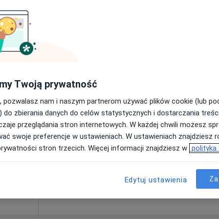
250 zł
my Twoją prywatność
, pozwalasz nam i naszym partnerom używać plików cookie (lub p
ne
Dziś
Jutro
Ndz,
Pon,
) do zbierania danych do celów statystycznych i dostarczania treśc
7 Sie
8 Sie
9 Sie
10 Sie
zaje przeglądania stron internetowych. W każdej chwili możesz spr
wać swoje preferencje w ustawieniach. W ustawieniach znajdziesz ró
Więcej
prywatności stron trzecich. Więcej informacji znajdziesz w
polityka
Umawianie online nie jest dostępne
Pokaż profil
•
Mapa
Za
Edytuj ustawienia