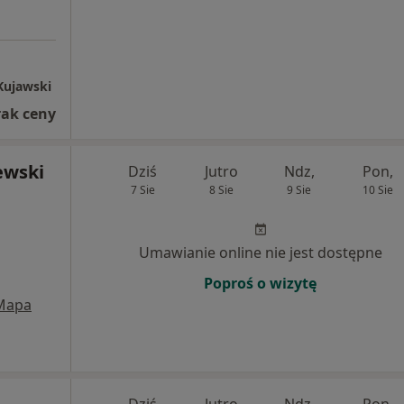
Kujawski
rak ceny
lewski
Dziś
Jutro
Ndz,
Pon,
7 Sie
8 Sie
9 Sie
10 Sie
Umawianie online nie jest dostępne
Poproś o wizytę
Mapa
Dziś
Jutro
Ndz,
Pon,