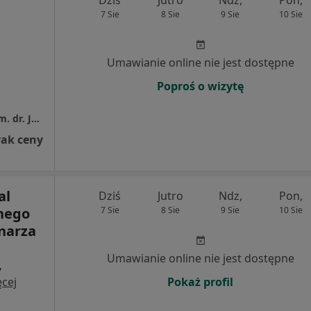
7 Sie
8 Sie
9 Sie
10 Sie
Umawianie online nie jest dostępne
Poproś o wizytę
Wojewódzki Szpital Zdrowia Psychicznego im. dr. Józefa Bednarza w Świeciu
rak ceny
al
Dziś
Jutro
Ndz,
Pon,
nego
7 Sie
8 Sie
9 Sie
10 Sie
dnarza
Umawianie online nie jest dostępne
,
cej
Pokaż profil