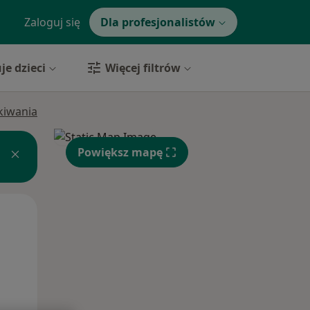
Zaloguj się
Dla profesjonalistów
je dzieci
Więcej filtrów
ukiwania
Powiększ mapę
Wt,
Śr,
Czw,
11 Sie
12 Sie
13 Sie