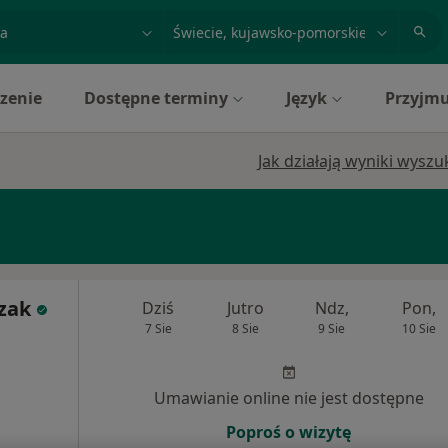
acja, badanie lub nazwisko
miasto lub dzielnica
zenie
Dostępne terminy
Język
Przyjmu
Jak działają wyniki wysz
zak
Dziś
Jutro
Ndz,
Pon,
7 Sie
8 Sie
9 Sie
10 Sie
Umawianie online nie jest dostępne
Poproś o wizytę