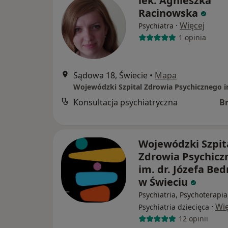
lek. Agnieszka
Racinowska
·
Więcej
Psychiatra
1 opinia
Sądowa 18, Świecie
•
Mapa
Konsultacja psychiatryczna
B
Wojewódzki Szpit
Zdrowia Psychicz
im. dr. Józefa Be
w Świeciu
Psychiatria, Psychoterapia
·
Wię
Psychiatria dziecięca
12 opinii