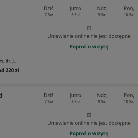
Dziś
Jutro
Ndz,
Pon,
7 Sie
8 Sie
9 Sie
10 Sie
Umawianie online nie jest dostępne
Poproś o wizytę
Wojewódzki Szpital Zdrowia Psychicznego im. dr. Józefa Bednarza w Świeciu
od 220 zł
d
Dziś
Jutro
Ndz,
Pon,
7 Sie
8 Sie
9 Sie
10 Sie
Umawianie online nie jest dostępne
Poproś o wizytę