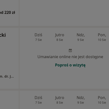
od 220 zł
cki
Dziś
Jutro
Ndz,
Pon,
7 Sie
8 Sie
9 Sie
10 Sie
Umawianie online nie jest dostępne
Poproś o wizytę
Wojewódzki Szpital Zdrowia Psychicznego im. dr. Józefa Bednarza w Świeciu
Dziś
Jutro
Ndz,
Pon,
7 Sie
8 Sie
9 Sie
10 Sie