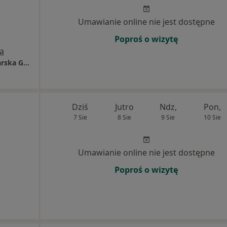
Umawianie online nie jest dostępne
Poproś o wizytę
a
Indywidualna Specjalistyczna Praktyka Lekarska Grzegorz Cieliszak
Dziś
Jutro
Ndz,
Pon,
7 Sie
8 Sie
9 Sie
10 Sie
Umawianie online nie jest dostępne
Poproś o wizytę