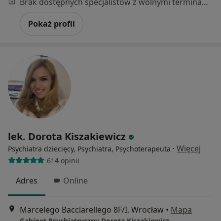
Brak dostępnych specjalistów z wolnymi terminami w tym centrum medycznym.
Pokaż profil
lek. Dorota Kiszakiewicz
·
Więcej
Psychiatra dziecięcy, Psychiatra, Psychoterapeuta
614 opinii
Adres
Online
Marcelego Bacciarellego 8F/I, Wrocław
•
Mapa
Gabinet Psychiatryczny Dorota Kiszakiewicz