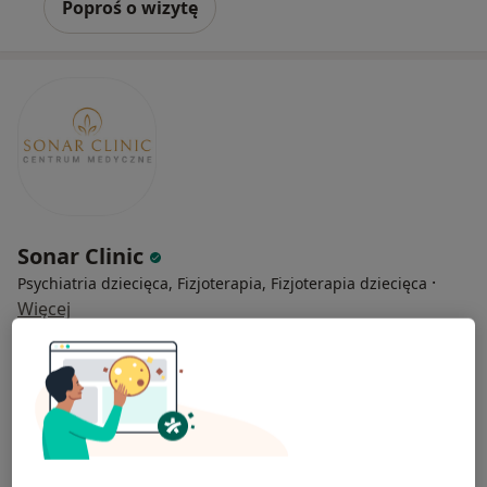
Poproś o wizytę
Sonar Clinic
·
Psychiatria dziecięca, Fizjoterapia, Fizjoterapia dziecięca
Więcej
143 opinie
Gubińska 8 A, Wrocław
•
Mapa
Konsultacja psychiatryczna dzieci i młodzieży - kolejna wizyta
330 zł
Pokaż więcej usług