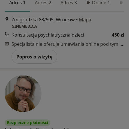
Adres 1
Adres 2
Adres 3
Online 1
O
Żmigrodzka 83/505, Wrocław
•
Mapa
GINEMEDICA
Konsultacja psychiatryczna dzieci
450 zł
Specjalista nie oferuje umawiania online pod tym adresem.
Poproś o wizytę
Bezpieczne płatności