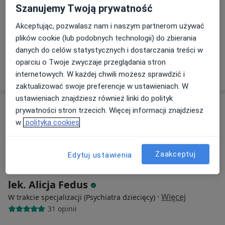
Szanujemy Twoją prywatność
lek. Jagoda Hanaya
Akceptując, pozwalasz nam i naszym partnerom używać
psychiatra dziecięcy
plików cookie (lub podobnych technologii) do zbierania
Brak dostępnych specjalistów z wolnymi terminami w tym centrum medycznym.
danych do celów statystycznych i dostarczania treści w
oparciu o Twoje zwyczaje przeglądania stron
Pokaż profil
internetowych. W każdej chwili możesz sprawdzić i
zaktualizować swoje preferencje w ustawieniach. W
ustawieniach znajdziesz również linki do polityk
prywatności stron trzecich. Więcej informacji znajdziesz
w
polityka cookies
Zaakceptuj
Edytuj ustawienia
lek. Alicja Fedus
·
Więcej
W trakcie specjalizacji (Psychiatra dziecięcy)
31 opinii