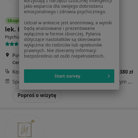
korzystają z narzędzi sztucznej inteligencji
jako wsparcia dla swojego dobrostanu
emocjonalnego i zdrowia psychicznego.
Skupienie na pacjencie
Udział w ankiecie jest anonimowy, a wyniki
lek. Elżbieta Magnowska
będą analizowane i prezentowane
wyłącznie w formie zbiorczej. Pytania
·
Więcej
Psychiatra dziecięcy, Psychiatra
dotyczące nastolatków są skierowane
115 opinii
wyłącznie do rodziców lub opiekunów
prawnych. Nie zbieramy informacji
Powstańców Śląskich 162, Wrocław
•
Mapa
bezpośrednio od osób niepełnoletnich.
Centrum Balans Elżbieta Magnowska
Konsultacja psychiatryczna (kolejna wizyta)
od 380 zł
Start survey
Specjalista nie oferuje umawiania online pod tym adresem.
Poproś o wizytę