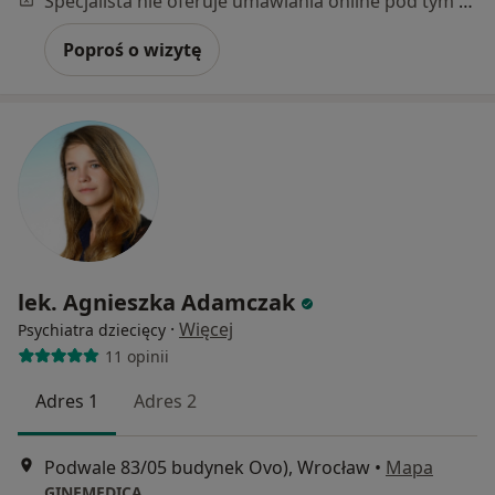
Specjalista nie oferuje umawiania online pod tym adresem.
Poproś o wizytę
lek. Agnieszka Adamczak
·
Więcej
Psychiatra dziecięcy
11 opinii
Adres 1
Adres 2
Podwale 83/05 budynek Ovo), Wrocław
•
Mapa
GINEMEDICA