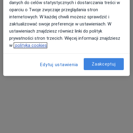
danych do celów statystycznych i dostarczania treści w
oparciu o Twoje zwyczaje przeglądania stron
internetowych. W każdej chwili możesz sprawdzić i
zaktualizować swoje preferencje w ustawieniach. W
ustawieniach znajdziesz również linki do polityk
Bezpieczne płatności
prywatności stron trzecich. Więcej informacji znajdziesz
lek. Natalia Piotrowska (Morawska)
w
polityka cookies
·
Więcej
Psychiatra dziecięcy, Psychiatra
18 opinii
Zaakceptuj
Edytuj ustawienia
Adres
Online
Parkowa 10, Wrocław
•
Mapa
Centrum Zdrowia Parkowa 10
Konsultacja psychiatryczna
300 zł
Specjalista nie oferuje umawiania online pod tym adresem.
Poproś o wizytę