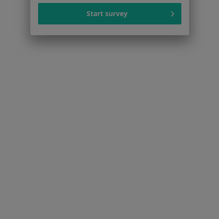
Lekarze
Start survey
Placówki medyczne
Pytania i odpowiedzi
Usługi i zabiegi
Choroby
Pomoc
Aplikacje mobilne
Blog dla pacjentów
Dla profesjonalistów
Cennik
Dla lekarzy
Dla placówek medycznych
Noa Notes
nowość
Baza wiedzy
Centrum Pomocy dla Specjalisty
Kontakt
ZnanyLekarz - Strona główna