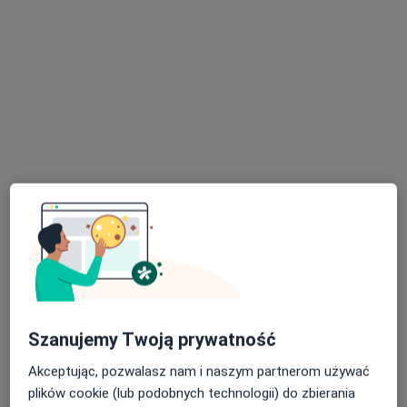
Bezpieczne płatności
lek. Alicja Fedus
·
Więcej
W trakcie specjalizacji (Psychiatra dziecięcy)
30 opinii
Adres
Online 1
Online 2
Parkowa 10, Wrocław
•
Mapa
Centrum Zdrowia Parkowa 10
Konsultacja psychiatryczna dzieci
320 zł
Specjalista nie oferuje umawiania online pod tym adresem.
Poproś o wizytę
Szanujemy Twoją prywatność
Akceptując, pozwalasz nam i naszym partnerom używać
plików cookie (lub podobnych technologii) do zbierania