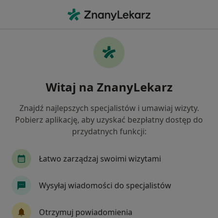
Me
Psychiatra Dziecięcy • Długołęka, dolnośląskie
Filtry
Mapa
Polecani psychiatrzy dziecięcy w Długołęce
Witaj na ZnanyLekarz
Jak działają wyniki wyszukiwania
Znajdź najlepszych specjalistów i umawiaj wizyty.
Pobierz aplikację, aby uzyskać bezpłatny dostęp do
przydatnych funkcji:
Łatwo zarządzaj swoimi wizytami
Wysyłaj wiadomości do specjalistów
Wyróżniony
Bezpieczne płatności
lek. Piotr Domisiewicz
Otrzymuj powiadomienia