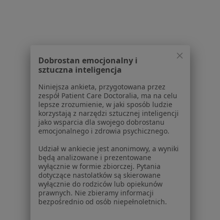
Serwis
Regulamin
Dobrostan emocjonalny i
Polityka prywatności pacjentów
sztuczna inteligencja
Polityka prywatności profesjonalistów
Niniejsza ankieta, przygotowana przez
Polityka prywatności dla profesjonalistów, których
zespół Patient Care Doctoralia, ma na celu
dane pozyskaliśmy samodzielnie
lepsze zrozumienie, w jaki sposób ludzie
Polityka cookies
korzystają z narzędzi sztucznej inteligencji
jako wsparcia dla swojego dobrostanu
Jak działają wyniki wyszukiwania
emocjonalnego i zdrowia psychicznego.
Dostępność
O nas
Udział w ankiecie jest anonimowy, a wyniki
będą analizowane i prezentowane
Praca
Rekrutujemy!
wyłącznie w formie zbiorczej. Pytania
Partnerzy
dotyczące nastolatków są skierowane
Centrum prasowe
wyłącznie do rodziców lub opiekunów
prawnych. Nie zbieramy informacji
Kontakt
bezpośrednio od osób niepełnoletnich.
Dla pacjentów