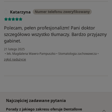
Katarzyna
Numer telefonu zweryfikowany
K
Polecam, pełen profesjonalizm! Pani doktor
szczegółowo wszystko tłumaczy. Bardzo przyjazny
gabinet.
21 lutego 2025
•
lek. Magdalena Wawro-Pampuszko
•
Stomatologia zachowawcza
•
w opinii użytkownika Katarzyna
zgłoś nadużycie
Najczęściej zadawane pytania
Porady z jakiego zakresu oferuje Dentallove