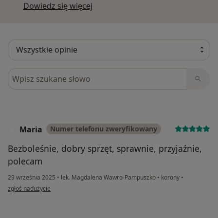
Dowiedz się więcej o opiniach
Dowiedz się więcej
Szukaj w opiniach
Maria
Numer telefonu zweryfikowany
M
Bezboleśnie, dobry sprzęt, sprawnie, przyjaźnie,
polecam
29 września 2025
•
lek. Magdalena Wawro-Pampuszko
•
korony
•
w opinii użytkownika Maria
zgłoś nadużycie