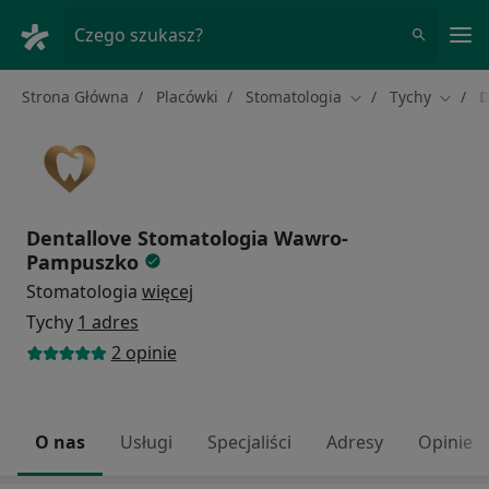
Me
Czego szukasz?
Strona Główna
Placówki
Stomatologia
Tychy
D
Zmień miasto
Zmień 
Dentallove Stomatologia Wawro-
Pampuszko
Stomatologia
więcej
Tychy
1 adres
2 opinie
O nas
Usługi
Specjaliści
Adresy
Opinie