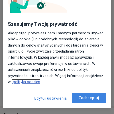
Protezy akrylowe
Nowoczesne rozwiązania dla pacjentów zapewniamy
Od 2 000 zł
również przy wykorzystaniu urządzenia do
elektronicznej diagnostyki próchnicy oraz urządzenia
do terapii wektorowej.
Szanujemy Twoją prywatność
Rentgen zębów
Od 70 zł
Akceptując, pozwalasz nam i naszym partnerom używać
Zapewniamy kompleksowe usługi stomatologiczne.
plików cookie (lub podobnych technologii) do zbierania
Wykonujemy wypełnienia, odbudowy, leczenie
Mosty
danych do celów statystycznych i dostarczania treści w
kanałowe, implanty oraz pełną protetykę.
oparciu o Twoje zwyczaje przeglądania stron
internetowych. W każdej chwili możesz sprawdzić i
Protezy szkieletowe
zaktualizować swoje preferencje w ustawieniach. W
Wszystko zaczyna się od stworzenia indywidualnego
Od 3 000 zł
ustawieniach znajdziesz również linki do polityk
planu leczenia, a dalej następuje jego wdrożenie. W
prywatności stron trzecich. Więcej informacji znajdziesz
tym zakresie wykorzystujemy także oprogramowanie
+ 27 usług
w
polityka cookies
do komputerowego projektowania uśmiechu (DSD –
Digital Smile Design).
Zaakceptuj
W jaki sposób ustalane są ceny?
Edytuj ustawienia
Jesteśmy dokładni i liczy się dla nas jakość, stąd przy
wielu zabiegach korzystamy z mikroskopu
stomatologicznego, co pozwala na dokładne