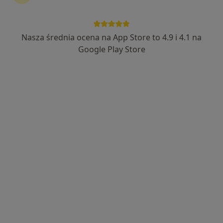
Bezpieczne płatności
MSM Clinic
Nasza średnia ocena na App Store to 4.9 i 4.1 na
·
Więcej
Położnictwo, Ginekologia, Ortopedia
Google Play Store
1585 opinii
Świętokrzyska 86, Chrzanów
•
Mapa
Brak dostępnych specjalistów z wolnymi terminami w tym centrum medycznym.
Pokaż profil
Bezpieczne płatności