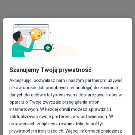
Centrum Medyczne Kantego
Położnictwo, Ginekologia, Kardiologia
387 opinii
św. Stanisława 9, Trzebinia
•
Mapa
Brak dostępnych specjalistów z wolnymi terminami w tym centrum medycznym.
Pokaż profil
Szanujemy Twoją prywatność
Akceptując, pozwalasz nam i naszym partnerom używać
plików cookie (lub podobnych technologii) do zbierania
danych do celów statystycznych i dostarczania treści w
oparciu o Twoje zwyczaje przeglądania stron
internetowych. W każdej chwili możesz sprawdzić i
zaktualizować swoje preferencje w ustawieniach. W
Centrum Medyczne IGAMED
ustawieniach znajdziesz również linki do polityk
prywatności stron trzecich. Więcej informacji znajdziesz
·
Więcej
Położnictwo, Interna, Dermatologia