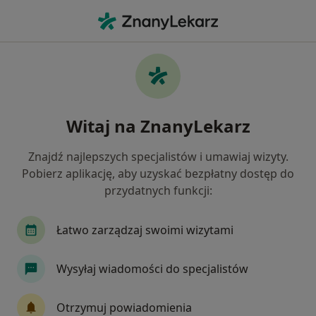
Me
Położna Położny • Chrzanów, małopolskie
Filtry
Ubezpieczenie
Mapa
Polecani położne w Chrzanowie
Witaj na ZnanyLekarz
Jak działają wyniki wyszukiwania
Znajdź najlepszych specjalistów i umawiaj wizyty.
Pobierz aplikację, aby uzyskać bezpłatny dostęp do
Wybierz swoje ubezpieczenie
przydatnych funkcji:
Łatwo zarządzaj swoimi wizytami
Wysyłaj wiadomości do specjalistów
Otrzymuj powiadomienia