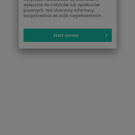
wyłącznie do rodziców lub opiekunów
Pytania i odpowiedzi
prawnych. Nie zbieramy informacji
Usługi i zabiegi
bezpośrednio od osób niepełnoletnich.
Choroby
Pomoc
Aplikacje mobilne
Start survey
Blog dla pacjentów
Dla profesjonalistów
Cennik
Dla lekarzy
Dla placówek medycznych
Noa Notes
nowość
Baza wiedzy
Centrum Pomocy dla Specjalisty
Kontakt
ZnanyLekarz - Strona główna
ZnanyLekarz Sp. z o.o.