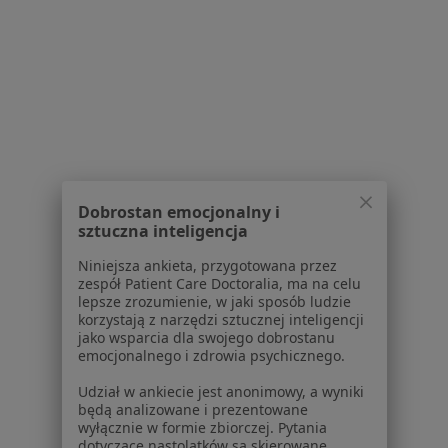
Serwis
Regulamin
Polityka prywatności pacjentów
Polityka prywatności profesjonalistów
Polityka prywatności dla profesjonalistów, których
dane pozyskaliśmy samodzielnie
Polityka cookies
Jak działają wyniki wyszukiwania
Dobrostan emocjonalny i
Dostępność
sztuczna inteligencja
O nas
Niniejsza ankieta, przygotowana przez
Praca
Rekrutujemy!
zespół Patient Care Doctoralia, ma na celu
Partnerzy
lepsze zrozumienie, w jaki sposób ludzie
Centrum prasowe
korzystają z narzędzi sztucznej inteligencji
jako wsparcia dla swojego dobrostanu
Kontakt
emocjonalnego i zdrowia psychicznego.
Dla pacjentów
Udział w ankiecie jest anonimowy, a wyniki
będą analizowane i prezentowane
Lekarze
wyłącznie w formie zbiorczej. Pytania
Placówki medyczne
dotyczące nastolatków są skierowane