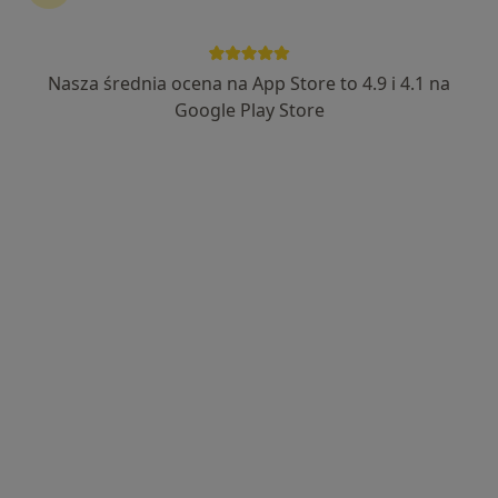
Nasza średnia ocena na App Store to 4.9 i 4.1 na
dr n. med. Bogdan Wziętek
Google Play Store
·
Więcej
Ortopeda
131 opinii
Bartosza Głowackiego 32, Trzebinia
•
Mapa
Artroskop Centrum Medyczne Bogdan Wziętek
Konsultacja ortopedyczna
350 zł
Specjalista nie oferuje umawiania online pod tym adresem.
Poproś o wizytę