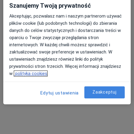
Zobacz wszystkich 15 specjalistów
Szanujemy Twoją prywatność
Brak dostępnych specjalistów z wolnymi terminami w tym centrum medycznym.
Akceptując, pozwalasz nam i naszym partnerom używać
plików cookie (lub podobnych technologii) do zbierania
Pokaż profil
danych do celów statystycznych i dostarczania treści w
oparciu o Twoje zwyczaje przeglądania stron
internetowych. W każdej chwili możesz sprawdzić i
zaktualizować swoje preferencje w ustawieniach. W
ustawieniach znajdziesz również linki do polityk
prywatności stron trzecich. Więcej informacji znajdziesz
w
polityka cookies
Zaakceptuj
Edytuj ustawienia
Artroskop Centrum Medyczne Bogdan
Wziętek
·
Więcej
Chirurgia, Ortopedia, Fizjoterapia
102 opinie
Bartosza Głowackiego 32, Trzebinia
•
Mapa