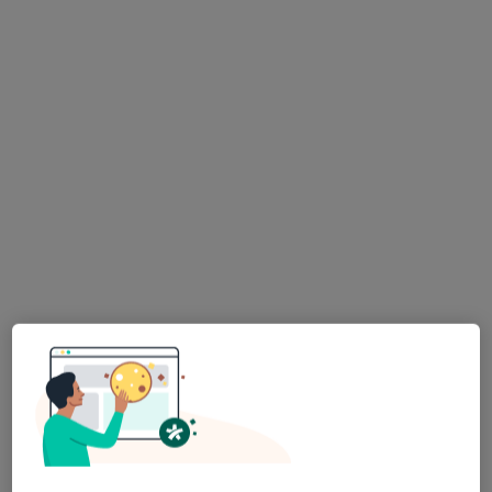
Bezpieczne płatności
MSM Clinic
·
Więcej
Ginekologia, Położnictwo, Ortopedia
1585 opinii
Świętokrzyska 86, Chrzanów
•
Mapa
Konsultacja ginekologiczna
190 zł
Pokaż więcej usług
dr n. med. Maciej
Dominika
lek. Krzysztof Pandel
Bodzek
Chmielewska
ginekolog
ginekolog
ginekolog