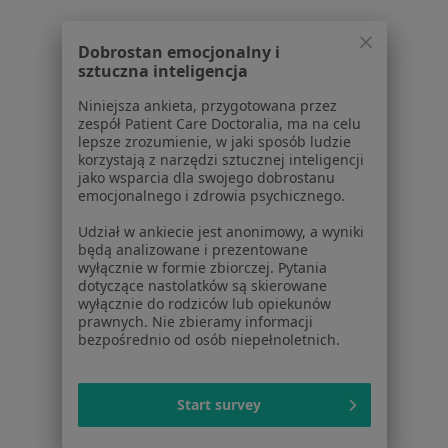
Więcej (15)
Dobrostan emocjonalny i
Więcej w kategorii: W pobliżu Chrzanowa
sztuczna inteligencja
Schorzenia w Chrzanowie
Niniejsza ankieta, przygotowana przez
zespół Patient Care Doctoralia, ma na celu
Niewydolność serca w Chrzanowie
lepsze zrozumienie, w jaki sposób ludzie
korzystają z narzędzi sztucznej inteligencji
Choroba niedokrwienna serca w Chrzanowie
jako wsparcia dla swojego dobrostanu
emocjonalnego i zdrowia psychicznego.
Nadciśnienie tętnicze w Chrzanowie
Udział w ankiecie jest anonimowy, a wyniki
Infekcje dróg oddechowych w Chrzanowie
będą analizowane i prezentowane
wyłącznie w formie zbiorczej. Pytania
Rak płuc w Chrzanowie
dotyczące nastolatków są skierowane
wyłącznie do rodziców lub opiekunów
Więcej (15)
prawnych. Nie zbieramy informacji
Więcej w kategorii: Schorzenia w Chrzanowie
bezpośrednio od osób niepełnoletnich.
Ból Barku Specjaliści W Chrzanowie
Start survey