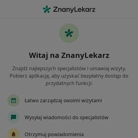
Me
Ból Barku • Chrzanów, małopolskie
Filtry
• 1
Ubezpieczenie
Map
Ból barku specjaliści w Chrzanowie
Witaj na ZnanyLekarz
Jak działają wyniki wyszukiwania
Znajdź najlepszych specjalistów i umawiaj wizyty.
Pobierz aplikację, aby uzyskać bezpłatny dostęp do
Jakiego specjalisty szukasz?
przydatnych funkcji:
Fizjoterapeuta
Ortopeda
Neurolog
C
Łatwo zarządzaj swoimi wizytami
Wysyłaj wiadomości do specjalistów
Otrzymuj powiadomienia