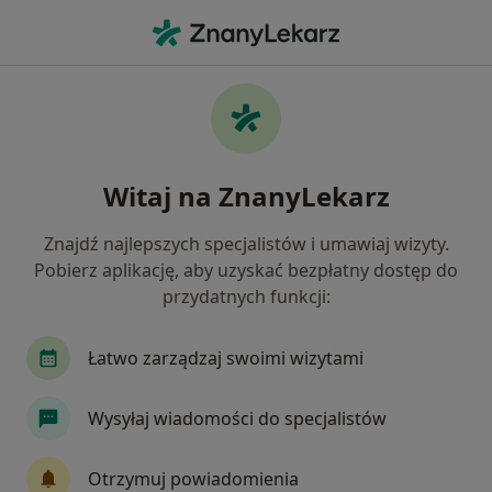
Me
Choroby Narządów Płciowych • Chrzanów, małopolskie
Filtry
• 1
Ubezpieczenie
Map
Choroby narządów płciowych specjaliści w
Witaj na ZnanyLekarz
Chrzanowie
Jak działają wyniki wyszukiwania
Znajdź najlepszych specjalistów i umawiaj wizyty.
Pobierz aplikację, aby uzyskać bezpłatny dostęp do
przydatnych funkcji:
Jakiego specjalisty szukasz?
Ginekolog
Urolog
Neurolog
Ortoped
Łatwo zarządzaj swoimi wizytami
Wysyłaj wiadomości do specjalistów
Otrzymuj powiadomienia