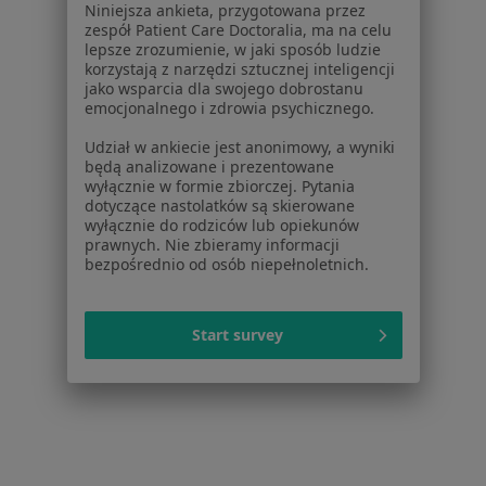
Dla pacjentów
Niniejsza ankieta, przygotowana przez
zespół Patient Care Doctoralia, ma na celu
Lekarze
lepsze zrozumienie, w jaki sposób ludzie
Placówki medyczne
korzystają z narzędzi sztucznej inteligencji
jako wsparcia dla swojego dobrostanu
Pytania i odpowiedzi
emocjonalnego i zdrowia psychicznego.
Usługi i zabiegi
Choroby
Udział w ankiecie jest anonimowy, a wyniki
będą analizowane i prezentowane
Pomoc
wyłącznie w formie zbiorczej. Pytania
Aplikacje mobilne
dotyczące nastolatków są skierowane
Blog dla pacjentów
wyłącznie do rodziców lub opiekunów
prawnych. Nie zbieramy informacji
bezpośrednio od osób niepełnoletnich.
Dla profesjonalistów
Cennik
Dla lekarzy
Start survey
Dla placówek medycznych
Noa Notes
nowość
Baza wiedzy
Centrum Pomocy dla Specjalisty
Kontakt