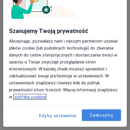
Szanujemy Twoją prywatność
lek. Paulina Poręba
Akceptując, pozwalasz nam i naszym partnerom używać
·
Więcej
Ginekolog
plików cookie (lub podobnych technologii) do zbierania
183 opinie
danych do celów statystycznych i dostarczania treści w
Adres
Online
oparciu o Twoje zwyczaje przeglądania stron
internetowych. W każdej chwili możesz sprawdzić i
zaktualizować swoje preferencje w ustawieniach. W
Świętokrzyska 86, Chrzanów
•
Mapa
ustawieniach znajdziesz również linki do polityk
MSM Clinic
prywatności stron trzecich. Więcej informacji znajdziesz
Konsultacja ginekologiczna
260 zł
w
polityka cookies
Specjalista nie oferuje umawiania online pod tym adresem.
Zaakceptuj
Edytuj ustawienia
Poproś o wizytę