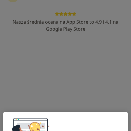
Nasza średnia ocena na App Store to 4.9 i 4.1 na
Google Play Store
Bezpieczne płatności
Kamil Szulewski
·
Więcej
W trakcie specjalizacji (Urolog)
8 opinii
Świętokrzyska 86, Chrzanów
•
Mapa
MSM Clinic
Konsultacja urologiczna
250 zł
Specjalista nie oferuje umawiania online pod tym adresem.
Poproś o wizytę