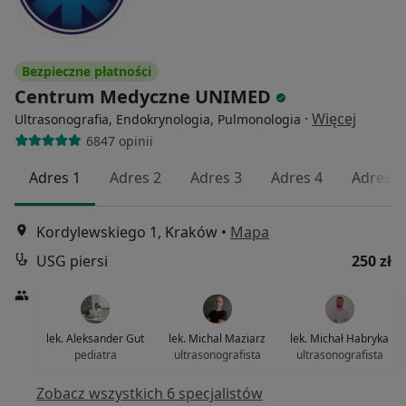
Bezpieczne płatności
Centrum Medyczne UNIMED
·
Więcej
Ultrasonografia, Endokrynologia, Pulmonologia
6847 opinii
Adres 1
Adres 2
Adres 3
Adres 4
Adres 5
Kordylewskiego 1, Kraków
•
Mapa
USG piersi
250 zł
lek. Aleksander Gut
lek. Michal Maziarz
lek. Michał Habryka
pediatra
ultrasonografista
ultrasonografista
Zobacz wszystkich 6 specjalistów