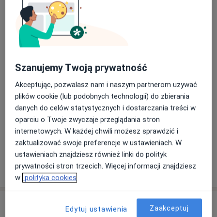
Femmemedica
·
Więcej
Ultrasonografia, Ginekologia, Położnictwo
688 opinii
ul. abp. Felińskiego 20A, Kraków
•
Mapa
Szanujemy Twoją prywatność
USG piersi
250 zł
Akceptując, pozwalasz nam i naszym partnerom używać
plików cookie (lub podobnych technologii) do zbierania
danych do celów statystycznych i dostarczania treści w
dr n. med. Barbara
Grabowska
oparciu o Twoje zwyczaje przeglądania stron
hematolog
internetowych. W każdej chwili możesz sprawdzić i
zaktualizować swoje preferencje w ustawieniach. W
Brak dostępnych specjalistów z wolnymi terminami w tym centrum medycznym.
ustawieniach znajdziesz również linki do polityk
prywatności stron trzecich. Więcej informacji znajdziesz
Pokaż profil
w
polityka cookies
Zaakceptuj
Edytuj ustawienia