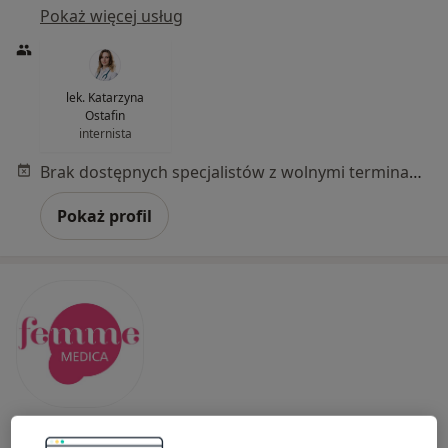
Pokaż więcej usług
lek. Katarzyna
Ostafin
internista
Brak dostępnych specjalistów z wolnymi terminami w tym centrum medycznym.
Pokaż profil
Bezpieczne płatności