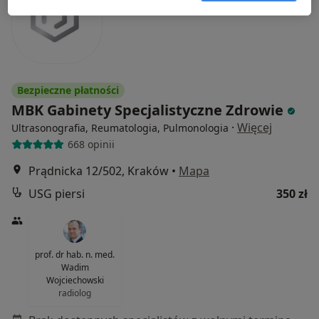
Bezpieczne płatności
MBK Gabinety Specjalistyczne Zdrowie
·
Więcej
Ultrasonografia, Reumatologia, Pulmonologia
668 opinii
Prądnicka 12/502, Kraków
•
Mapa
USG piersi
350 zł
prof. dr hab. n. med.
Wadim
Wojciechowski
radiolog