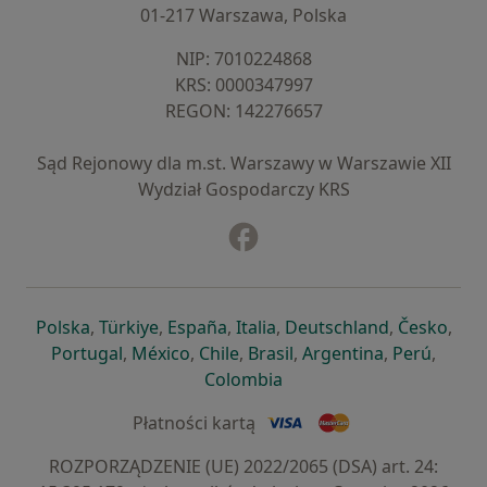
01-217 Warszawa, Polska
NIP: ⁠7010224868
KRS: ⁠0000347997
REGON: ⁠142276657
Sąd Rejonowy dla m.st. Warszawy w Warszawie XII
Wydział Gospodarczy KRS
Facebook
otwiera się w nowej karcie
otwiera się w nowej karcie
otwiera się w nowej karcie
otwiera się w nowej karcie
otwiera się w nowej karci
otwiera się
otwi
Polska
,
Türkiye
,
España
,
Italia
,
Deutschland
,
Česko
,
otwiera się w nowej karcie
otwiera się w nowej karcie
otwiera się w nowej karcie
otwiera się w nowej kar
otwiera się 
otwier
Portugal
,
México
,
Chile
,
Brasil
,
Argentina
,
Perú
,
otwiera się w nowej karc
Colombia
Płatności kartą
ROZPORZĄDZENIE (UE) 2022/2065 (DSA) art. 24: