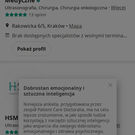
Medyczne
·
Więcej
Ultrasonografia, Chirurgia, Chirurgia onkologiczna
13 opinii
Rakowicka 6/5, Kraków
•
Mapa
Brak dostępnych specjalistów z wolnymi terminami w tym centrum medycznym.
Pokaż profil
Dobrostan emocjonalny i
sztuczna inteligencja
Niniejsza ankieta, przygotowana przez
zespół Patient Care Doctoralia, ma na celu
lepsze zrozumienie, w jaki sposób ludzie
HSM Clinic Lekarska
korzystają z narzędzi sztucznej inteligencji
·
Więcej
Ultrasonografia, Ortopedia, Ortopedia dziecięca
jako wsparcia dla swojego dobrostanu
emocjonalnego i zdrowia psychicznego.
3866 opinii