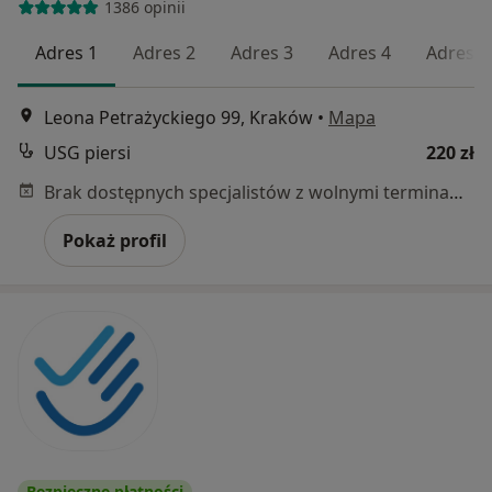
1386 opinii
Adres 1
Adres 2
Adres 3
Adres 4
Adres 5
Leona Petrażyckiego 99, Kraków
•
Mapa
USG piersi
220 zł
Brak dostępnych specjalistów z wolnymi terminami w tym centrum medycznym.
Pokaż profil
Bezpieczne płatności