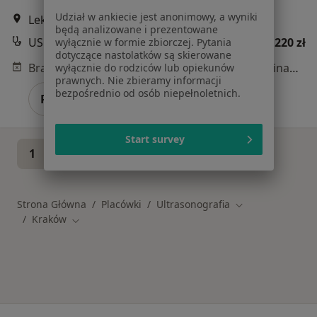
Udział w ankiecie jest anonimowy, a wyniki
Lekarska 1, Kraków
•
Mapa
będą analizowane i prezentowane
USG piersi
220 zł
wyłącznie w formie zbiorczej. Pytania
dotyczące nastolatków są skierowane
Brak dostępnych specjalistów z wolnymi terminami w tym centrum medycznym.
wyłącznie do rodziców lub opiekunów
prawnych. Nie zbieramy informacji
bezpośrednio od osób niepełnoletnich.
Pokaż profil
Start survey
1
2
3
4
5
Strona Główna
Placówki
Ultrasonografia
Zmień miasto
Kraków
Zmień miasto