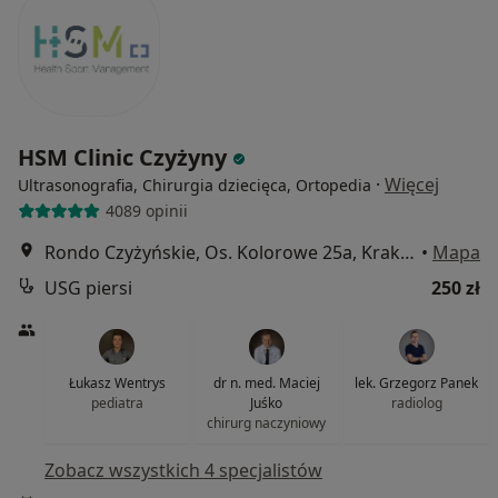
HSM Clinic Czyżyny
·
Więcej
Ultrasonografia, Chirurgia dziecięca, Ortopedia
4089 opinii
Rondo Czyżyńskie, Os. Kolorowe 25a, Kraków
•
Mapa
USG piersi
250 zł
Łukasz Wentrys
dr n. med. Maciej
lek. Grzegorz Panek
pediatra
Juśko
radiolog
chirurg naczyniowy
Zobacz wszystkich 4 specjalistów