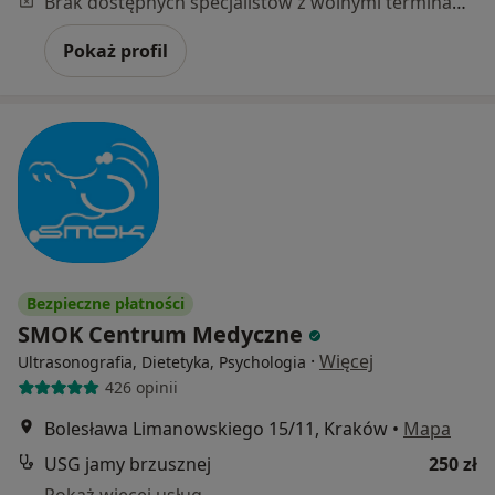
Brak dostępnych specjalistów z wolnymi terminami w tym centrum medycznym.
Pokaż profil
Bezpieczne płatności
SMOK Centrum Medyczne
·
Więcej
Ultrasonografia, Dietetyka, Psychologia
426 opinii
Bolesława Limanowskiego 15/11, Kraków
•
Mapa
USG jamy brzusznej
250 zł
Pokaż więcej usług