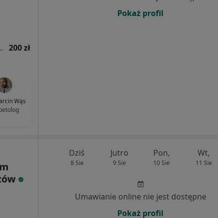
Pokaż profil
ogiczna (kolejna wizyta)
200 zł
Marcin Wąs
betolog
Dziś
Jutro
Pon,
Wt,
8 Sie
9 Sie
10 Sie
11 Sie
um
rzów
Umawianie online nie jest dostępne
Pokaż profil