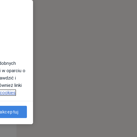
odobnych
i w oparciu o
awdzić i
wnież linki
 cookies
akceptuj
Śr,
Czw,
Pt,
12 Sie
13 Sie
14 Sie