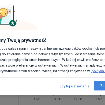
Pokaż profil
 4
Adres 5
ogiczna (kolejna wizyta)
250 zł
my Twoją prywatność
, pozwalasz nam i naszym partnerom używać plików cookie (lub p
) do zbierania danych do celów statystycznych i dostarczania treśc
zaje przeglądania stron internetowych. W każdej chwili możesz spr
wać swoje preferencje w ustawieniach. W ustawieniach znajdziesz ró
prywatności stron trzecich. Więcej informacji znajdziesz w
polityka
Za
Edytuj ustawienia
Dziś
Jutro
Pon,
Wt,
8 Sie
9 Sie
10 Sie
11 Sie