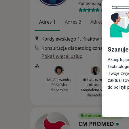
·
Więcej
Pulmonologia
6870 opinii
Adres 1
Adres 2
Adres 3
Adres
Kordylewskiego 1, Kraków
•
Mapa
Konsultacja diabetol
Szanuje
Pokaż więcej usług
Akceptując
technologii
Twoje zwyc
lek. Aleksandra
dr hab. n. med.,
zaktualizo
Różańska
prof. uczelni
do polityk 
diabetolog
Magdalena Szopa
diabetolog
Bezpieczne płatności
CM PROMED