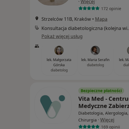
·
Więcej
172 opinie
Strzelców 11B, Kraków
•
Mapa
Konsultacja diabetol
Pokaż więcej usług
lek. Małgorzata
lek. Maria Serafin
lek. 
Górska
diabetolog
dia
diabetolog
Bezpieczne płatności
Vita Med - Centr
Medyczne Zabie
Diabetologia, Alergologia,
·
Więcej
Chirurgia
169 opinii