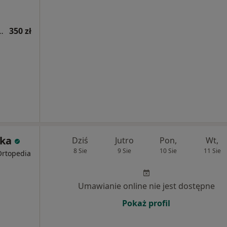
ogiczna (kolejna wizyta)
350 zł
ska
Dziś
Jutro
Pon,
Wt,
8 Sie
9 Sie
10 Sie
11 Sie
Ortopedia
Umawianie online nie jest dostępne
Pokaż profil