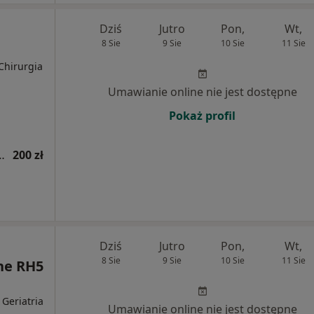
Dziś
Jutro
Pon,
Wt,
8 Sie
9 Sie
10 Sie
11 Sie
 Chirurgia
Umawianie online nie jest dostępne
Pokaż profil
ogiczna (kolejna wizyta)
200 zł
Dziś
Jutro
Pon,
Wt,
8 Sie
9 Sie
10 Sie
11 Sie
ne RH5
 Geriatria
Umawianie online nie jest dostępne