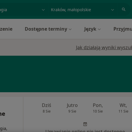
acja, badanie lub nazwisko
miasto lub dzielnica
zenie
Dostępne terminy
Język
Przyjmu
Jak działają wyniki wysz
Dziś
Jutro
Pon,
Wt,
8 Sie
9 Sie
10 Sie
11 Sie
ne
gia,
Umawianie online nie jest dostępne