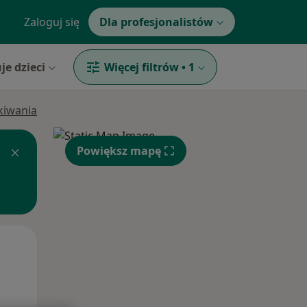
Zaloguj się
Dla profesjonalistów
je dzieci
Więcej filtrów
•
1
ukiwania
Powiększ mapę
Śr,
Czw,
Pt,
12 Sie
13 Sie
14 Sie