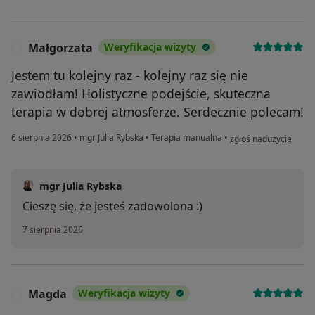
Małgorzata
Weryfikacja wizyty
M
Jestem tu kolejny raz - kolejny raz się nie
zawiodłam! Holistyczne podejście, skuteczna
terapia w dobrej atmosferze. Serdecznie polecam!
w opinii użytkownika 
6 sierpnia 2026
•
mgr Julia Rybska
•
Terapia manualna
•
zgłoś nadużycie
mgr Julia Rybska
Cieszę się, że jesteś zadowolona :)
7 sierpnia 2026
Magda
Weryfikacja wizyty
M