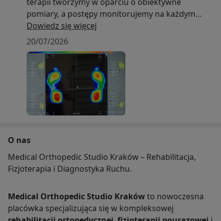
terapii tworzymy w oparciu o obiektywne
pomiary, a postępy monitorujemy na każdym
etapie leczenia. Łączymy kompetencje lekarza
Dowiedz się więcej
ortopedy (USG na miejscu), zaawansowaną
20/07/2026
analizę funkcjonalną oraz trening z
biofeedbackiem. Nasz proces jest spójny i
powtarzalny: pomiar → plan → biofeedback →
raport → ponowny pomiar. Dzięki temu decyzje
podejmujemy na podstawie liczb, a nie
przeczucia, a pacjent od pierwszej wizyty rozumie
cel i logikę terapii.
O nas
Technologia, która realnie zmienia leczenie
FreeStep / FreeMed (stabilometria,
Medical Orthopedic Studio Kraków – Rehabilitacja,
baropodometria, wideografia)
Fizjoterapia i Diagnostyka Ruchu.
System łączy mapę nacisków stóp z wideo
analitycznym. Ocenia statykę i dynamikę,
Medical Orthopedic Studio Kraków
to nowoczesna
oscylacje środka nacisku (CoP/sway), linię
placówka specjalizująca się w kompleksowej
przetaczania, parametry czasowo-przestrzenne
rehabilitacji ortopedycznej
,
fizjoterapii pourazowej
i