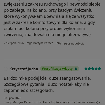
zwiększeniu zakresu ruchowego i pewności siebie
po zabiegu na kolano, przy każdym ćwiczeniu
które wykonywałam upewniała się że wszystko
jest w zakresie komfortowym dla kolana, a gdy
czułam ból kolana przy próbie wykonania
ćwiczenia, znajdowała dla niego alternatywę.
w opinii użytkownika Kamila
2 sierpnia 2026
•
mgr Martyna Patacz
•
Inny
•
zgłoś nadużycie
Krzysztof Jucha
Weryfikacja wizyty
K
Bardzo miłe podejście, duże zaangażowanie.
Szczegółowe pytania , dużo notatek aby nie
zapomnieć o szczegółach.
30 lipca 2026
•
mgr Martyna Patacz
•
konsultacja fizjoterapeutyczna (pierwsza wizyta)
•