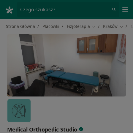
Me
Czego szukasz?
Strona Główna
Placówki
Fizjoterapia
Kraków
M
Zmień miasto
Zmień 
Medical Orthopedic Studio