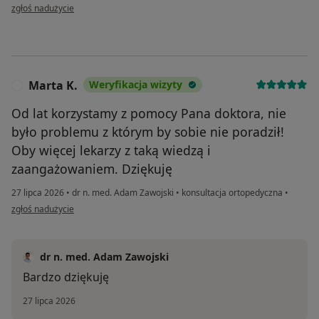
w opinii użytkownika Krzysztof Jucha
zgłoś nadużycie
Marta K.
Weryfikacja wizyty
M
Od lat korzystamy z pomocy Pana doktora, nie
było problemu z którym by sobie nie poradził!
Oby więcej lekarzy z taką wiedzą i
zaangażowaniem. Dziękuję
27 lipca 2026
•
dr n. med. Adam Zawojski
•
konsultacja ortopedyczna
•
w opinii użytkownika Marta K.
zgłoś nadużycie
dr n. med. Adam Zawojski
Bardzo dziękuję
27 lipca 2026