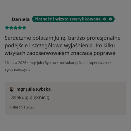
Daniela
Płatność i wizyta zweryfikowane
D
Serdecznie polecam Julię, bardzo profesjonalne
podejście i szczegółowe wyjaśnienia. Po kilku
wizytach zaobserwowałam znaczącą poprawę
26 lipca 2026
•
mgr Julia Rybska
•
konsultacja fizjoterapeutyczna
•
w opinii użytkownika Daniela
zgłoś nadużycie
mgr Julia Rybska
Dziękuję pięknie :)
7 sierpnia 2026