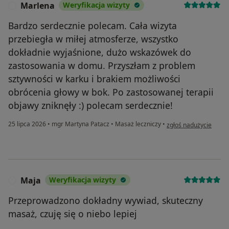
Marlena
Weryfikacja wizyty
M
Bardzo serdecznie polecam. Cała wizyta
przebiegła w miłej atmosferze, wszystko
dokładnie wyjaśnione, dużo wskazówek do
zastosowania w domu. Przyszłam z problem
sztywności w karku i brakiem możliwości
obrócenia głowy w bok. Po zastosowanej terapii
objawy zniknęły :) polecam serdecznie!
w opinii użytkownika 
25 lipca 2026
•
mgr Martyna Patacz
•
Masaż leczniczy
•
zgłoś nadużycie
Maja
Weryfikacja wizyty
M
Przeprowadzono dokładny wywiad, skuteczny
masaż, czuję się o niebo lepiej