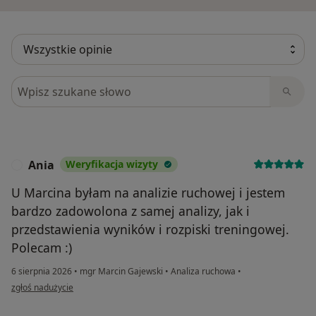
Szukaj w opiniach
Ania
Weryfikacja wizyty
A
U Marcina byłam na analizie ruchowej i jestem
bardzo zadowolona z samej analizy, jak i
przedstawienia wyników i rozpiski treningowej.
Polecam :)
6 sierpnia 2026
•
mgr Marcin Gajewski
•
Analiza ruchowa
•
w opinii użytkownika Ania
zgłoś nadużycie