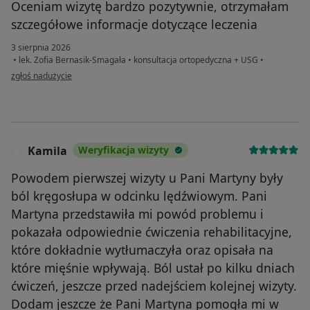
Oceniam wizytę bardzo pozytywnie, otrzymałam
szczegółowe informacje dotyczące leczenia
3 sierpnia 2026
•
lek. Zofia Bernasik-Smagała
•
konsultacja ortopedyczna + USG
•
w opinii użytkownika Magda
zgłoś nadużycie
Kamila
Weryfikacja wizyty
K
Powodem pierwszej wizyty u Pani Martyny były
ból kręgosłupa w odcinku lędźwiowym. Pani
Martyna przedstawiła mi powód problemu i
pokazała odpowiednie ćwiczenia rehabilitacyjne,
które dokładnie wytłumaczyła oraz opisała na
które mięśnie wpływają. Ból ustał po kilku dniach
ćwiczeń, jeszcze przed nadejściem kolejnej wizyty.
Dodam jeszcze że Pani Martyna pomogła mi w