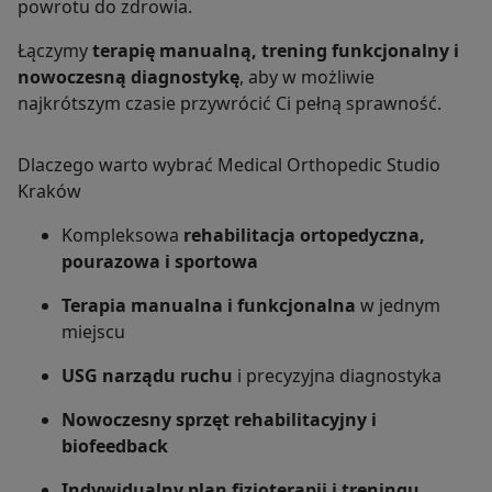
powrotu do zdrowia.
5. Monitoring i decyzje o progresji – powtarzamy
Łączymy
terapię manualną, trening funkcjonalny i
pomiary, porównujemy raporty „przed/po” i
nowoczesną diagnostykę
, aby w możliwie
podejmujemy decyzje o zwiększaniu obciążeń,
najkrótszym czasie przywrócić Ci pełną sprawność.
powrocie do pracy lub sportu.
Dlaczego warto wybrać Medical Orthopedic Studio
Kraków
Zastosowania kliniczne – gdzie nasz sprzęt robi
różnicę
Kompleksowa
rehabilitacja ortopedyczna,
pourazowa i sportowa
- Po urazach i operacjach (ACL, bark, skokowy,
Achillesa): płyty sił (RSI/DSI/IMTP, moc, symetrie
Terapia manualna i funkcjonalna
w jednym
L/P) + dynamometria (cele siłowe) + FreeStep
miejscu
(dystrybucja obciążeń). Powrót do sportu/procy
USG narządu ruchu
i precyzyjna diagnostyka
na obiektywnych progach, a nie „na wyczucie”.
Nowoczesny sprzęt rehabilitacyjny i
- Bóle przeciążeniowe i przewlekłe (tendinopatie,
biofeedback
PFP, kręgosłup): identyfikacja przeciążeń na
mapie nacisków, korekcja wzorców ruchem (ROM
Indywidualny plan fizjoterapii i treningu