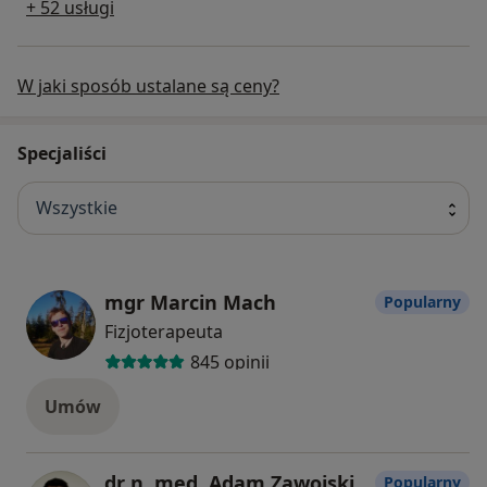
+ 52 usługi
- Pacjenci ortopedyczni z bólami kręgosłupa i
stawów, po przeciążeniach i urazach.
W jaki sposób ustalane są ceny?
- Pooperacyjni – po rekonstrukcjach i
artroskopiach (kolano, bark, skokowy).
Specjaliści
- Sportowcy i osoby aktywne – od amatora do
wyczynu; testy „return-to-sport”, planowanie
Wszystkie
obciążeń.
- TMJ / szyja / bark – precyzyjna kontrola aktywacji
mgr Marcin Mach
Popularny
i wzorców ruchu.
Fizjoterapeuta
845 opinii
Umów
dr n. med. Adam Zawojski
Popularny