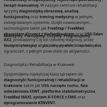
chodu oraz symetrie obciążeń. Dla pacjenta to
terapii manualnej
. W naszym centrum rehabilitacji
natychmiastowa wizualizacja wzorców – „widzisz”
łączymy
diagnostykę obrazową
,
analizę
na ekranie, co trzeba poprawić – a dla nas
funkcjonalną
oraz
trening medyczny
w jednym,
precyzyjny punkt wyjścia do doboru ćwiczeń i
zintegrowanym systemie. Dzięki nowoczesnym
wkładek oraz porównań „przed/po”.
technologiom takim jak
FreeStep / FreeMed
,
Pełny ekosystem Kinvent (siła, równowaga, ROM,
ekosystem Kinvent z biofeedbackiem
oraz
USG Edan
Mierzymy. Planujemy. Uczymy. Progresujemy.
EMG + biofeedback)
AX2
, prowadzimy Cię od rzetelnej diagnozy, przez
Pracujemy na kompletnym zestawie: płytach sił K-
skuteczną terapię, aż po pełny powrót do sprawności.
Naszym celem jest szybki i trwały efekt – bez bólu, bez
Deltas (analiza skoków CMJ/SJ/DJ, RSI, DSI, IMTP,
ograniczeń, z pełnym powrotem do aktywności.
profil siła–prędkość, dystrybucja L/P),
dynamometrach K-Force / K-Grip / K-
Diagnostyka i Rehabilitacja w Krakowie
Push (obiektywna siła izometryczna i izotoniczna),
czujnikach ruchu K-Move (dokładny ROM i jakość
Dysponujemy najwyższej klasy sprzętem do
wzorca) oraz EMG K-Myo (aktywacja i timing
diagnostyki funkcjonalnej i rehabilitacji w
mięśni w czasie rzeczywistym). Wszystko spina
Krakowie
, takim jak
USG narządu ruchu
,
fala
Kinvent App z biofeedbackiem, gotowymi
uderzeniowa ESWT
,
platforma stabilometryczna
protokołami i raportami PDF/CSV. Efekt?
FreeMed MAXI
,
system K-FORCE z EMG
oraz
Ćwiczenia są „liczone pod Ciebie”, a progresja –
oprogramowanie KINVENT
.
bezpieczna i uzasadniona.