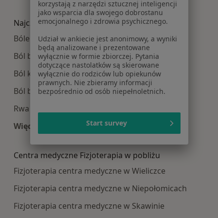
korzystają z narzędzi sztucznej inteligencji
Więcej w kategorii: Najpopularniesze centra m
jako wsparcia dla swojego dobrostanu
emocjonalnego i zdrowia psychicznego.
Najczęście leczone choroby
Bóle kręgosłupa w Krakowie
Udział w ankiecie jest anonimowy, a wyniki
będą analizowane i prezentowane
Ból barku w Krakowie
wyłącznie w formie zbiorczej. Pytania
dotyczące nastolatków są skierowane
Ból kolana w Krakowie
wyłącznie do rodziców lub opiekunów
prawnych. Nie zbieramy informacji
Ból biodra w Krakowie
bezpośrednio od osób niepełnoletnich.
Rwa kulszowa w Krakowie
Start survey
Więcej (15)
Więcej w kategorii: Najczęście leczone choroby
Centra medyczne Fizjoterapia w pobliżu
Fizjoterapia centra medyczne w Wieliczce
Fizjoterapia centra medyczne w Niepołomicach
Fizjoterapia centra medyczne w Skawinie