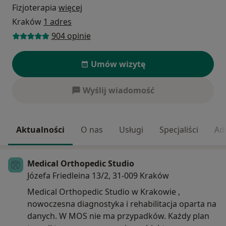
Fizjoterapia
więcej
Kraków
1 adres
904 opinie
Umów wizytę
Wyślij wiadomość
Aktualności
O nas
Usługi
Specjaliści
Ad
Medical Orthopedic Studio
Józefa Friedleina 13/2, 31-009 Kraków
Medical Orthopedic Studio w Krakowie ,
nowoczesna diagnostyka i rehabilitacja oparta na
danych. W MOS nie ma przypadków. Każdy plan