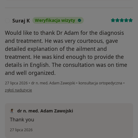
Suraj K
Weryfikacja wizyty
S
Would like to thank Dr Adam for the diagnosis
and treatment. He was very courteous, gave
detailed explanation of the ailment and
treatment. He was kind enough to provide the
details in English. The consultation was on time
and well organized.
27 lipca 2026
•
dr n. med. Adam Zawojski
•
konsultacja ortopedyczna
•
w opinii użytkownika Suraj K
zgłoś nadużycie
dr n. med. Adam Zawojski
Thank you
27 lipca 2026