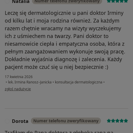
Natalia
Numer telefonu zweryfikowany
N
Leczę się dermatologicznie u pani doktor Irminy
od kilku lat i moja rodzina również. Za każdym
razem chętnie wracamy na wizyty wyczekujemy
ich z uśmiechem na twarzy. Pani doktor to
niesamowicie ciepła i empatyczna osoba, która z
pełnym zaangażowaniem wykonuje swoją pracę.
Dokładnie wyjaśnia diagnozę i zalecenia. Każdy
pacjent może czuć się u niej bezpiecznie :)
17 kwietnia 2026
•
lek. Irmina Ranosz–Janicka
•
konsultacja dermatologiczna
•
w opinii użytkownika Natalia
zgłoś nadużycie
Dorota
Numer telefonu zweryfikowany
D
Trafiłam do Pana doktora z głęboką raną na