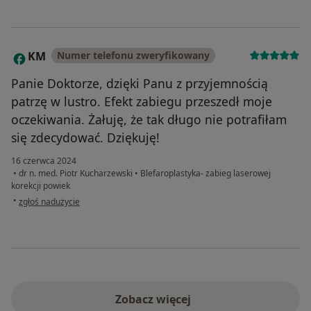
KM
Numer telefonu zweryfikowany
K
Panie Doktorze, dzięki Panu z przyjemnością
patrzę w lustro. Efekt zabiegu przeszedł moje
oczekiwania. Żałuję, że tak długo nie potrafiłam
się zdecydować. Dziękuję!
16 czerwca 2024
•
dr n. med. Piotr Kucharzewski
•
Blefaroplastyka- zabieg laserowej
korekcji powiek
w opinii użytkownika KM
•
zgłoś nadużycie
Zobacz więcej