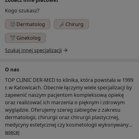
Kogo szukasz?
Dermatolog
Chirurg
Ginekolog
Szukaj innej specjalizacji
O nas
TOP CLINIC DER-MED to klinika, która powstała w 1999
r. w Katowicach. Obecnie łączymy wiele specjalizacji by
zapewnić naszym pacjentom kompleksową opiekę
oraz realizować ich marzenia o pięknym i zdrowym
wyglądzie. Oferujemy szereg zabiegów z zakresu
dermatologii, chirurgii oraz chirurgii plastycznej,
medycyny estetycznej czy kosmetologii wykonywanych
O nas
przez najlepszych profesjonalistów.
więcej