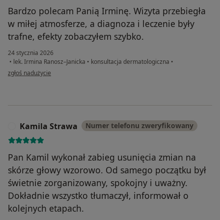
Bardzo polecam Panią Irminę. Wizyta przebiegła
w miłej atmosferze, a diagnoza i leczenie były
trafne, efekty zobaczyłem szybko.
24 stycznia 2026
•
lek. Irmina Ranosz–Janicka
•
konsultacja dermatologiczna
•
w opinii użytkownika Patryk
zgłoś nadużycie
Kamila Strawa
Numer telefonu zweryfikowany
K
Pan Kamil wykonał zabieg usunięcia zmian na
skórze głowy wzorowo. Od samego początku był
świetnie zorganizowany, spokojny i uważny.
Dokładnie wszystko tłumaczył, informował o
kolejnych etapach.