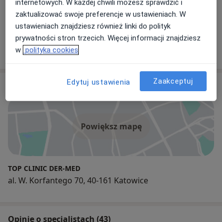
internetowych. W każdej chwili możesz sprawdzić i
zaktualizować swoje preferencje w ustawieniach. W
lek. Irmina Ranosz–Janicka
ustawieniach znajdziesz również linki do polityk
Dermatolog
prywatności stron trzecich. Więcej informacji znajdziesz
20 opinii
w
polityka cookies
Zaakceptuj
Edytuj ustawienia
Adres
Powiększ mapę
TOP CLINIC DER-MED
al. W. Korfantego 70, 40-161 Katowice
Opinie o specjalistach (43)