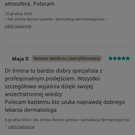
atmosfera. Polecam
20 grudnia 2024
•
lek. Irmina Ranosz–Janicka
•
konsultacja dermatologiczna
•
w opinii użytkownika Klaudia
zgłoś nadużycie
Maja D
Numer telefonu zweryfikowany
M
Dr Irmina to bardzo dobry specjalista z
profesjonalnym podejściem. Wszystko
szczegółowo wyjaśnia dzięki swojej
wszechstronnej wiedzy
Polecam każdemu kto szuka naprawdę dobrego
lekarza dermatologa
6 grudnia 2024
•
lek. Irmina Ranosz–Janicka
•
konsultacja dermatologiczna
w opinii użytkownika Maja D
•
zgłoś nadużycie