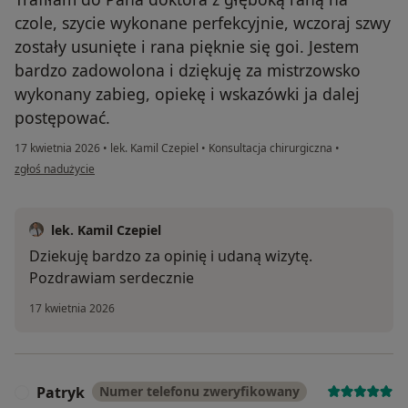
czole, szycie wykonane perfekcyjnie, wczoraj szwy
zostały usunięte i rana pięknie się goi. Jestem
bardzo zadowolona i dziękuję za mistrzowsko
wykonany zabieg, opiekę i wskazówki ja dalej
postępować.
17 kwietnia 2026
•
lek. Kamil Czepiel
•
Konsultacja chirurgiczna
•
w opinii użytkownika Dorota
zgłoś nadużycie
lek. Kamil Czepiel
Dziekuję bardzo za opinię i udaną wizytę.
Pozdrawiam serdecznie
17 kwietnia 2026
Patryk
Numer telefonu zweryfikowany
P