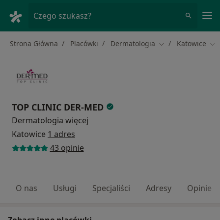
Me
Czego szukasz?
Strona Główna
Placówki
Dermatologia
Katowice
Zmień miasto
Zm
TOP CLINIC DER-MED
Dermatologia
więcej
Katowice
1 adres
43 opinie
O nas
Usługi
Specjaliści
Adresy
Opinie
Zobacz inne placówki