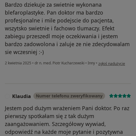
Bardzo dziekuje za swietnie wykonana
blefaroplastyke. Pan doktor ma bardzo
profesjonalne i mile podejscie do pacjenta,
wszytsko swietnie i fachowo tlumaczy. Efekt
zabiegu przeszedl moje oczekiwania i jestem
bardzo zadowolona i zaluje ze nie zdecydowalam
sie wczesniej :-)
w opinii użytkownika A
2 kwietnia 2025
•
dr n. med. Piotr Kucharzewski
•
Inny
•
zgłoś nadużycie
Klaudia
Numer telefonu zweryfikowany
K
Jestem pod dużym wrażeniem Pani doktor. Po raz
pierwszy spotkałam się z tak dużym
zaangażowaniem. Szczegółowy wywiad,
odpowiedź na każde moje pytanie i pozytywna