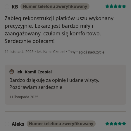
KB
Numer telefonu zweryfikowany
K
Zabieg rekonstrukcji płatków uszu wykonany
precyzyjnie. Lekarz jest bardzo miły i
zaangażowany, czułam się komfortowo.
Serdecznie polecam!
w opinii użytkownika KB
11 listopada 2025
•
lek. Kamil Czepiel
•
Inny
•
zgłoś nadużycie
lek. Kamil Czepiel
Bardzo dziękuję za opinię i udane wizyty.
Pozdrawiam serdecznie
11 listopada 2025
Aleks
Numer telefonu zweryfikowany
A