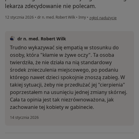
lekarza zdecydowanie nie polecam.
w opinii użytkownika Kamila
12 stycznia 2026
•
dr n. med. Robert Wilk
•
Inny
•
zgłoś nadużycie
dr n. med. Robert Wilk
Trudno wykazywać się empatią w stosunku do
osoby, która "kłamie w żywe oczy". Ta osoba
twierdziła, że nie działa na nią standardowy
środek znieczulenia miejscowego, po podaniu
którego nawet dzieci spokojnie znoszą zabieg. W
takiej sytuacji, żeby nie przedłużać jej "cierpienia"
poprzestałem na usunięciu jednej zmiany skórnej.
Cała ta opinia jest tak niezrównoważona, jak
zachowanie tej kobiety w gabinecie.
14 stycznia 2026