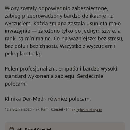
Włosy zostały odpowiednio zabezpieczone,
zabieg przeprowadzony bardzo delikatnie i z
wyczuciem. Każda zmiana została usunięta mało
inwazyjnie — założono tylko po jednym szwie, a
ranki są minimalne. Co najważniejsze: bez stresu,
bez bólu i bez chaosu. Wszystko z wyczuciem i
pełną kontrolą.
Pełen profesjonalizm, empatia i bardzo wysoki
standard wykonania zabiegu. Serdecznie
polecam!
Klinika Der-Med - również polecam.
w opinii użytkownika Kamila Stra
12 stycznia 2026
•
lek. Kamil Czepiel
•
Inny
•
zgłoś nadużycie
lek. Kamil Czepiel