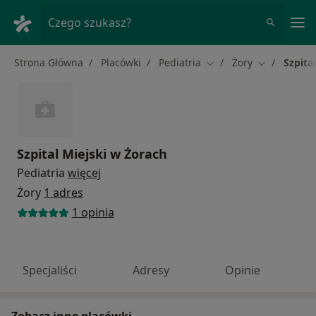
Me
Czego szukasz?
Strona Główna
Placówki
Pediatria
Żory
Szpita
Zmień miasto
Zmień miast
Szpital Miejski w Żorach
Pediatria
więcej
Żory
1 adres
1 opinia
Specjaliści
Adresy
Opinie
Zobacz inne placówki