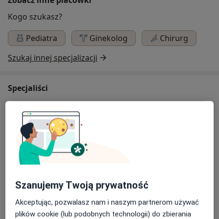
Kogo szukasz?
Pediatra
Ginekolog
Chirurg
Szukaj innej specjalizacji
Specjaliści
Pediatra
lek. Aurelia Dyrszka - Majcherek
Pediatra
11 opinii
Szanujemy Twoją prywatność
Akceptując, pozwalasz nam i naszym partnerom używać
Adam Wojciech Hadasik
plików cookie (lub podobnych technologii) do zbierania