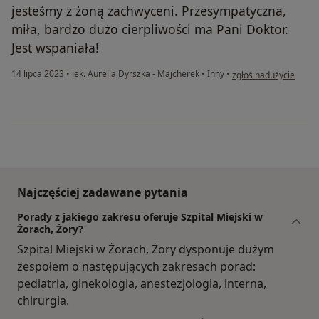
jesteśmy z żoną zachwyceni. Przesympatyczna,
miła, bardzo dużo cierpliwości ma Pani Doktor.
Jest wspaniała!
w opinii użytkownika A
14 lipca 2023
•
lek. Aurelia Dyrszka - Majcherek
•
Inny
•
zgłoś nadużycie
Najczęściej zadawane pytania
Porady z jakiego zakresu oferuje Szpital Miejski w
Żorach, Żory?
Szpital Miejski w Żorach, Żory dysponuje dużym
zespołem o następujących zakresach porad:
pediatria, ginekologia, anestezjologia, interna,
chirurgia.