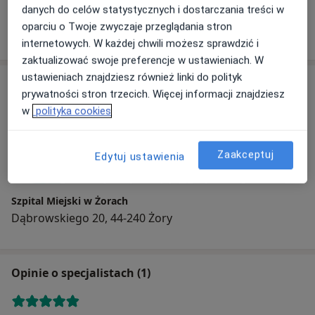
Pediatra
danych do celów statystycznych i dostarczania treści w
1 opinia
oparciu o Twoje zwyczaje przeglądania stron
internetowych. W każdej chwili możesz sprawdzić i
zaktualizować swoje preferencje w ustawieniach. W
ustawieniach znajdziesz również linki do polityk
Adres
prywatności stron trzecich. Więcej informacji znajdziesz
w
polityka cookies
Powiększ mapę
Zaakceptuj
Edytuj ustawienia
Szpital Miejski w Żorach
Dąbrowskiego 20, 44-240 Żory
Opinie o specjalistach (1)