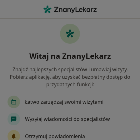
Me
Celiakia • Żory, śląskie
Filtry
• 1
Ubezpieczenie
Map
Celiakia specjaliści w Żorach
Witaj na ZnanyLekarz
Jak działają wyniki wyszukiwania
Znajdź najlepszych specjalistów i umawiaj wizyty.
Pobierz aplikację, aby uzyskać bezpłatny dostęp do
Jakiego specjalisty szukasz?
przydatnych funkcji:
Dietetyk
Gastrolog
Chirurg
Neurolo
Łatwo zarządzaj swoimi wizytami
Wysyłaj wiadomości do specjalistów
Otrzymuj powiadomienia