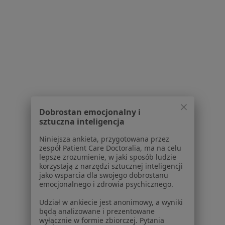
Celiakia w Gliwicach
Celiakia w Sosnowcu
Celiakia w Tychach
Celiakia w Zabrzu
Więcej (14)
Więcej w kategorii: W pobliżu Żorów
Schorzenia w Żorach
Dobrostan emocjonalny i
sztuczna inteligencja
Choroby serca w Żorach
Niniejsza ankieta, przygotowana przez
Zaburzenia rytmu serca w Żorach
zespół Patient Care Doctoralia, ma na celu
lepsze zrozumienie, w jaki sposób ludzie
Cukrzyca w Żorach
korzystają z narzędzi sztucznej inteligencji
jako wsparcia dla swojego dobrostanu
Osteoporoza w Żorach
emocjonalnego i zdrowia psychicznego.
Otyłość w Żorach
Udział w ankiecie jest anonimowy, a wyniki
będą analizowane i prezentowane
Więcej (14)
wyłącznie w formie zbiorczej. Pytania