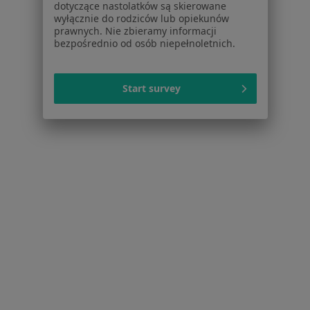
Więcej w kategorii: Schorzenia w Żorach
dotyczące nastolatków są skierowane
wyłącznie do rodziców lub opiekunów
prawnych. Nie zbieramy informacji
bezpośrednio od osób niepełnoletnich.
Celiakia Specjaliści W Żorach
Start survey
Serwis
Regulamin
Polityka prywatności pacjentów
Polityka prywatności profesjonalistów
Polityka prywatności dla profesjonalistów, których
dane pozyskaliśmy samodzielnie
Polityka cookies
Jak działają wyniki wyszukiwania
Dostępność
O nas