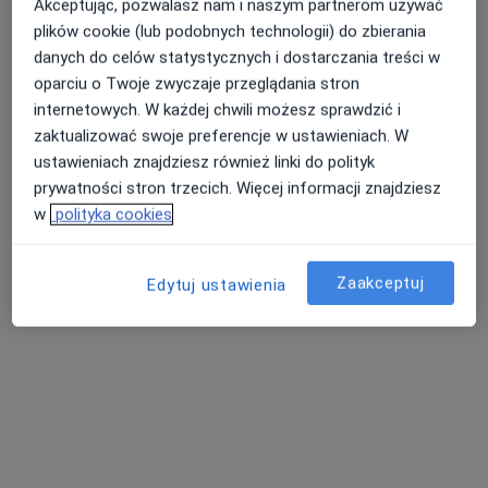
Akceptując, pozwalasz nam i naszym partnerom używać
Zobacz wszystkich 12 specjalistów
plików cookie (lub podobnych technologii) do zbierania
Brak dostępnych specjalistów z wolnymi terminami w tym centrum medycznym.
danych do celów statystycznych i dostarczania treści w
oparciu o Twoje zwyczaje przeglądania stron
Pokaż profil
internetowych. W każdej chwili możesz sprawdzić i
zaktualizować swoje preferencje w ustawieniach. W
ustawieniach znajdziesz również linki do polityk
prywatności stron trzecich. Więcej informacji znajdziesz
w
polityka cookies
Zaakceptuj
Edytuj ustawienia
Alimed Centrum Medyczne
·
Więcej
Medycyna pracy, Endokrynologia, Ginekologia
3165 opinii
Wodzisławska 14, Żory
•
Mapa
Konsultacja lekarza medycyny pracy
od 80 zł