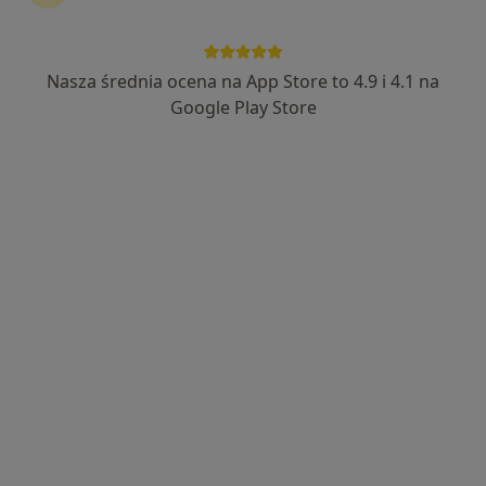
Nasza średnia ocena na App Store to 4.9 i 4.1 na
mgr Monika Pietrowska-Kucharska
Google Play Store
·
Więcej
Dietetyk
170 opinii
Adres
Online
Reymonta 60, Rybnik
•
Mapa
NZOZ Rodzina
Konsultacja dietetyczna (pierwsza wizyta)
150 zł
Specjalista nie oferuje umawiania online pod tym adresem.
Poproś o wizytę