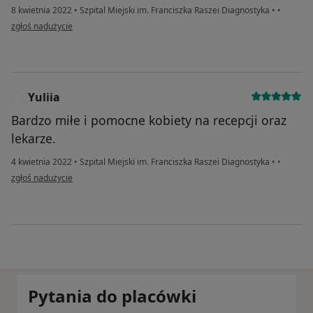
8 kwietnia 2022
•
Szpital Miejski im. Franciszka Raszei Diagnostyka
•
•
w opinii użytkownika Dominika
zgłoś nadużycie
Yuliia
Y
Bardzo miłe i pomocne kobiety na recepcji oraz
lekarze.
4 kwietnia 2022
•
Szpital Miejski im. Franciszka Raszei Diagnostyka
•
•
w opinii użytkownika Yuliia
zgłoś nadużycie
Pytania do placówki