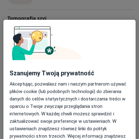
Tomografia szyi
Tomografia szyi
350 zł - 500 zł
Szczegóły
Umów
Tomografia stawu skokowego
Tomografia stawu skokowego
300 zł
Szczegóły
Szanujemy Twoją prywatność
Akceptując, pozwalasz nam i naszym partnerom używać
Umów
plików cookie (lub podobnych technologii) do zbierania
danych do celów statystycznych i dostarczania treści w
oparciu o Twoje zwyczaje przeglądania stron
Tomografia stawu nadgarstka
internetowych. W każdej chwili możesz sprawdzić i
Tomografia stawu nadgarstka
300 zł
Szczegóły
zaktualizować swoje preferencje w ustawieniach. W
ustawieniach znajdziesz również linki do polityk
Umów
prywatności stron trzecich. Więcej informacji znajdziesz