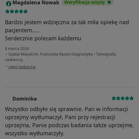
Magdalena Nowak
Weryfikacja wizyty
M
Bardzo jestem wdzięczna za tak miła opiekę nad
pacjentem.....
Serdecznie polecam każdemu
8 marca 2024
•
Szpital Miejski im. Franciszka Raszei Diagnostyka
•
Tomografia
nadnerczy
w opinii użytkownika Magdalena Nowak
•
zgłoś nadużycie
Dominika
D
Wszystko odbyło się sprawnie. Pan w informacji
uprzejmy wytłumaczył, Pani przy rejestracji
uprzejma, Panie podczas badania także uprzejme,
wszystko wytłumaczyły.