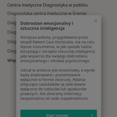
Centra medyczne Diagnostyka w pobliżu
Diagnostyka centra medyczne w Śremie
Diagnostyka centra medyczne w Gnieznie
Dobrostan emocjonalny i
sztuczna inteligencja
Diagnostyka centra medyczne w Kościanie
Niniejsza ankieta, przygotowana przez
Diagnostyka centra medyczne w Mosinie
zespół Patient Care Doctoralia, ma na celu
lepsze zrozumienie, w jaki sposób ludzie
Diagnostyka centra medyczne w Puszczykowie
korzystają z narzędzi sztucznej inteligencji
jako wsparcia dla swojego dobrostanu
Więcej (11)
emocjonalnego i zdrowia psychicznego.
Więcej w kategorii: Centra medyczne Diagnosty
Udział w ankiecie jest anonimowy, a wyniki
będą analizowane i prezentowane
wyłącznie w formie zbiorczej. Pytania
dotyczące nastolatków są skierowane
wyłącznie do rodziców lub opiekunów
prawnych. Nie zbieramy informacji
bezpośrednio od osób niepełnoletnich.
Start survey