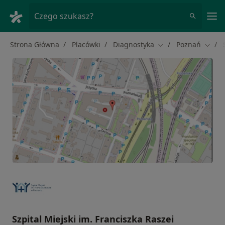
Me
Czego szukasz?
Strona Główna
Placówki
Diagnostyka
Poznań
Zmień miasto
Zmień
Szpital Miejski im. Franciszka Raszei