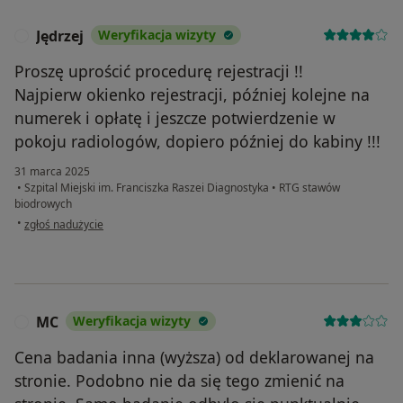
Jędrzej
Weryfikacja wizyty
J
Proszę uprościć procedurę rejestracji !!
Najpierw okienko rejestracji, później kolejne na
numerek i opłatę i jeszcze potwierdzenie w
pokoju radiologów, dopiero później do kabiny !!!
31 marca 2025
•
Szpital Miejski im. Franciszka Raszei Diagnostyka
•
RTG stawów
biodrowych
w opinii użytkownika Jędrzej
•
zgłoś nadużycie
MC
Weryfikacja wizyty
M
Cena badania inna (wyższa) od deklarowanej na
stronie. Podobno nie da się tego zmienić na