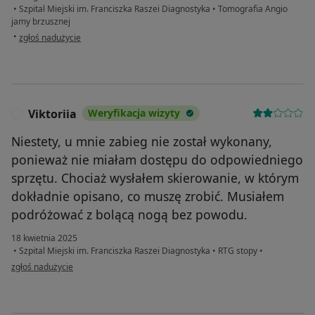
•
Szpital Miejski im. Franciszka Raszei Diagnostyka
•
Tomografia Angio
jamy brzusznej
w opinii użytkownika Mariad
•
zgłoś nadużycie
Viktoriia
Weryfikacja wizyty
V
Niestety, u mnie zabieg nie został wykonany,
ponieważ nie miałam dostępu do odpowiedniego
sprzętu. Chociaż wysłałem skierowanie, w którym
dokładnie opisano, co muszę zrobić. Musiałem
podróżować z bolącą nogą bez powodu.
18 kwietnia 2025
•
Szpital Miejski im. Franciszka Raszei Diagnostyka
•
RTG stopy
•
w opinii użytkownika Viktoriia
zgłoś nadużycie