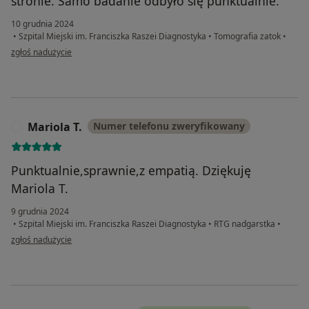
stronie. Samo badanie odbyło się punktualnie.
10 grudnia 2024
•
Szpital Miejski im. Franciszka Raszei Diagnostyka
•
Tomografia zatok
•
w opinii użytkownika MC
zgłoś nadużycie
Mariola T.
Numer telefonu zweryfikowany
M
Punktualnie,sprawnie,z empatią. Dziękuję
Mariola T.
9 grudnia 2024
•
Szpital Miejski im. Franciszka Raszei Diagnostyka
•
RTG nadgarstka
•
w opinii użytkownika Mariola T.
zgłoś nadużycie