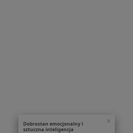
PL Certus - Centrum Medyczne nr 2
Diagnostyka
ul. Wagrowska 6, Poznań
•
Mapa
Brak dostępnych specjalistów z wolnymi terminami w tym centrum medycznym.
Pokaż profil
Dobrostan emocjonalny i
sztuczna inteligencja