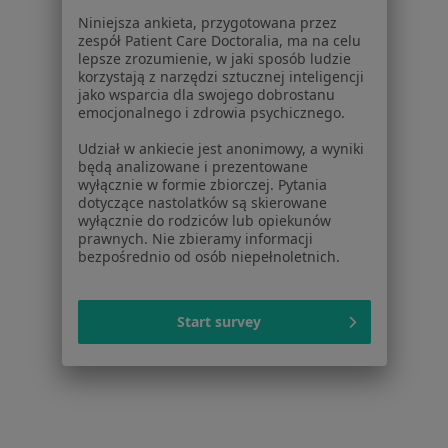
Centrum Medyczne Hcp Lecznictwo
Niniejsza ankieta, przygotowana przez
Ambulatoryjne
zespół Patient Care Doctoralia, ma na celu
·
Więcej
Diagnostyka, Interna, Neurologia
lepsze zrozumienie, w jaki sposób ludzie
korzystają z narzędzi sztucznej inteligencji
25 opinii
jako wsparcia dla swojego dobrostanu
emocjonalnego i zdrowia psychicznego.
28 czerwca 1956 r. 194, Poznań
•
Mapa
Brak dostępnych specjalistów z wolnymi terminami w tym centrum medycznym.
Udział w ankiecie jest anonimowy, a wyniki
będą analizowane i prezentowane
wyłącznie w formie zbiorczej. Pytania
Pokaż profil
dotyczące nastolatków są skierowane
wyłącznie do rodziców lub opiekunów
prawnych. Nie zbieramy informacji
bezpośrednio od osób niepełnoletnich.
Strona Główna
Placówki
Diagnostyka
Luboń
Zmień miasto
Zmień m
Start survey
Serwis