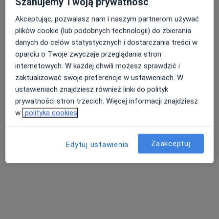
Szanujemy Twoją prywatność
Akceptując, pozwalasz nam i naszym partnerom używać
plików cookie (lub podobnych technologii) do zbierania
PZU Diagnostyka Obrazowa Poznań ul.
danych do celów statystycznych i dostarczania treści w
Starołęcka 42 parter
oparciu o Twoje zwyczaje przeglądania stron
Diagnostyka
internetowych. W każdej chwili możesz sprawdzić i
4 opinie
zaktualizować swoje preferencje w ustawieniach. W
Starołęcka 42, Poznań
•
Mapa
ustawieniach znajdziesz również linki do polityk
prywatności stron trzecich. Więcej informacji znajdziesz
Rezonans Angiografia głowy
490 zł
w
polityka cookies
Pokaż więcej usług
Zaakceptuj
Edytuj ustawienia
RM PZU Poznań
Obornicka
diagnostyka
Brak dostępnych specjalistów z wolnymi terminami w tym centrum medycznym.
Pokaż profil