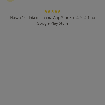
·
Więcej
Diagnostyka, Interna, Ginekologia
7386 opinii
Poznańska 14, Skórzewo
•
Mapa
Nasza średnia ocena na App Store to 4.9 i 4.1 na
Brak dostępnych specjalistów z wolnymi terminami w tym centrum medycznym.
Google Play Store
Pokaż profil
ESDENT Poznań Rataje
Diagnostyka
124 opinie