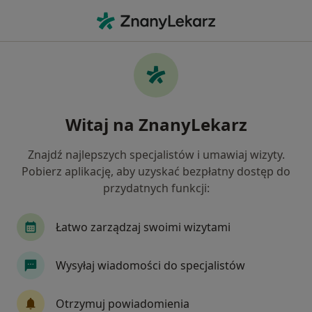
Me
Diagnostyka • Luboń, wielkopolskie
Filtry
• 1
Mapa
Diagnostyka placówki w Luboniu
Witaj na ZnanyLekarz
Jak działają wyniki wyszukiwania
Znajdź najlepszych specjalistów i umawiaj wizyty.
Pobierz aplikację, aby uzyskać bezpłatny dostęp do
przydatnych funkcji:
Łatwo zarządzaj swoimi wizytami
Wysyłaj wiadomości do specjalistów
Bezpieczne płatności
FLOSMED
Otrzymuj powiadomienia