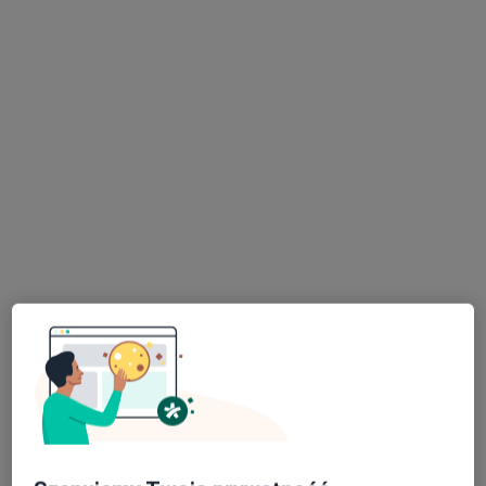
Węglowa 1/3 - budynek PZU REZONANS MAGNETYCZNY (naprzeciwko parku), Poznań
•
Mapa
Rezonans Cholangiografia
690 zł
Pokaż więcej usług
RM Poznań Węglowa
PZU
diagnostyka
Brak dostępnych specjalistów z wolnymi terminami w tym centrum medycznym.
Pokaż profil