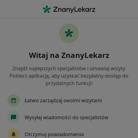
Me
Diagnostyka • Kościan, wielkopolskie
Filtry
• 1
Ubezpieczenie
Map
Diagnostyka placówki w Kościanie
Witaj na ZnanyLekarz
Jak działają wyniki wyszukiwania
Znajdź najlepszych specjalistów i umawiaj wizyty.
Pobierz aplikację, aby uzyskać bezpłatny dostęp do
Wybierz swoje ubezpieczenie
przydatnych funkcji:
Łatwo zarządzaj swoimi wizytami
Wysyłaj wiadomości do specjalistów
Otrzymuj powiadomienia