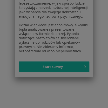
Strona Główna
Placówki
Diagnostyka
Kościan
Zmień miasto
Zmień 
lepsze zrozumienie, w jaki sposób ludzie
korzystają z narzędzi sztucznej inteligencji
jako wsparcia dla swojego dobrostanu
emocjonalnego i zdrowia psychicznego.
Udział w ankiecie jest anonimowy, a wyniki
będą analizowane i prezentowane
wyłącznie w formie zbiorczej. Pytania
Serwis
dotyczące nastolatków są skierowane
wyłącznie do rodziców lub opiekunów
Regulamin
prawnych. Nie zbieramy informacji
bezpośrednio od osób niepełnoletnich.
Polityka prywatności pacjentów
Polityka prywatności profesjonalistów
Polityka prywatności dla profesjonalistów, których
Start survey
dane pozyskaliśmy samodzielnie
Polityka cookies
Jak działają wyniki wyszukiwania
Dostępność
O nas
Praca
Rekrutujemy!
Partnerzy