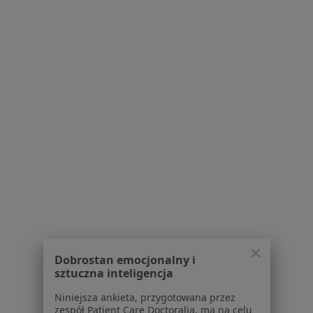
Samodzielny Publiczny Zakład Opieki
Zdrowotnej w Wolsztynie
·
Więcej
Diagnostyka, Anestezjologia, Chirurgia
8 opinii
Wschowska 3., Wolsztyn
•
Mapa
Brak dostępnych specjalistów z wolnymi terminami w tym centrum medycznym.
Pokaż profil
Dobrostan emocjonalny i
sztuczna inteligencja
Niniejsza ankieta, przygotowana przez
zespół Patient Care Doctoralia, ma na celu