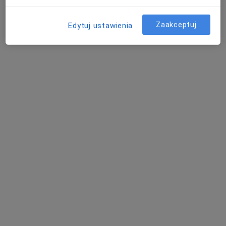
Pokaż profil
Zaakceptuj
Edytuj ustawienia
ESDENT Poznań Rataje
Diagnostyka
124 opinie
ul. Rataje 166 lokal 13, Poznań
•
Mapa
RTG zęba
50 zł
Pokaż więcej usług
Brak dostępnych specjalistów z wolnymi terminami w tym centrum medycznym.