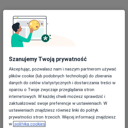
Specjaliści znajdują się poza Kościan, wielkopolskie,
w obszarach bliskich Twojemu wyszukiwaniu.
Szanujemy Twoją prywatność
Akceptując, pozwalasz nam i naszym partnerom używać
Szpital św. Wojciecha Wielkopolskie
plików cookie (lub podobnych technologii) do zbierania
Centrum Medyczne Spółka z ograniczona
danych do celów statystycznych i dostarczania treści w
odpowiedzialnością
oparciu o Twoje zwyczaje przeglądania stron
·
Więcej
Diagnostyka, Ortopedia, Interna
internetowych. W każdej chwili możesz sprawdzić i
2747 opinii
zaktualizować swoje preferencje w ustawieniach. W
ustawieniach znajdziesz również linki do polityk
Bolesława Krzywoustego 114, Poznań
•
Mapa
prywatności stron trzecich. Więcej informacji znajdziesz
Brak dostępnych specjalistów z wolnymi terminami w tym centrum medycznym.
w
polityka cookies