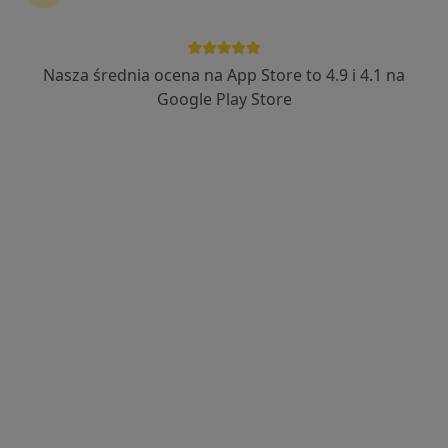
POLMED Diagnostyka - Centrum
Diagnostyki Obrazowej w Śremie
Nasza średnia ocena na App Store to 4.9 i 4.1 na
Diagnostyka
Google Play Store
5 opinii
Chełmońskiego 1, Śrem
•
Mapa
Rezonans głowy
700 zł
Pokaż więcej usług
POLMED
Diagnostyka Śrem
Rezonans
diagnostyka
Brak dostępnych specjalistów z wolnymi terminami w tym centrum medycznym.
Pokaż profil