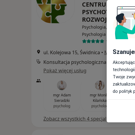
CENTRUM
PSYCHOTERAPII I
ROZWOJU
Psychologia, Psychoterapi
·
Wi
Psychologia dziecięca
19 opinii
Szanuje
ul. Kolejowa 15, Świdnica
•
Mapa
Konsultacja psychologiczna
Akceptując
technologii
Pokaż więcej usług
Twoje zwyc
zaktualizo
do polityk 
mgr Adam
mgr Monika
mgr Ma
Sieradzki
Kilańska
psy
psycholog
psycholog
Zobacz wszystkich 4 specjalistów