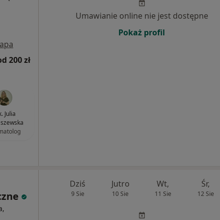
Umawianie online nie jest dostępne
Pokaż profil
apa
od 200 zł
. Julia
szewska
matolog
Dziś
Jutro
Wt,
Śr,
czne
9 Sie
10 Sie
11 Sie
12 Sie
a,