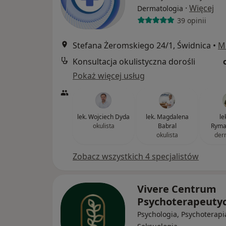
·
Więcej
Dermatologia
39 opinii
Stefana Żeromskiego 24/1, Świdnica
•
M
Konsultacja okulistyczna dorośli
Pokaż więcej usług
lek. Wojciech Dyda
lek. Magdalena
lek
okulista
Babral
Ryma
okulista
der
Zobacz wszystkich 4 specjalistów
Vivere Centrum
Psychoterapeuty
Psychologia, Psychoterapi