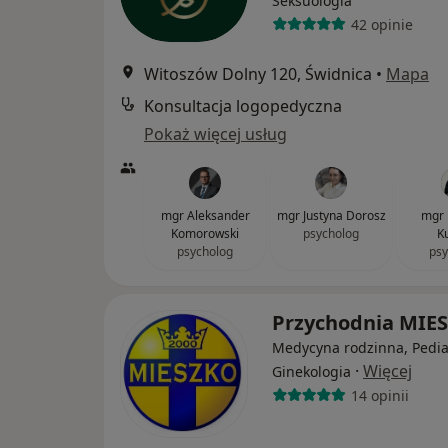
Seksuologia
42 opinie
Witoszów Dolny 120, Świdnica
•
Mapa
Konsultacja logopedyczna
Pokaż więcej usług
mgr Aleksander
mgr Justyna Dorosz
mgr 
Komorowski
psycholog
K
psycholog
psy
Przychodnia MIE
Medycyna rodzinna, Pediat
·
Więcej
Ginekologia
14 opinii