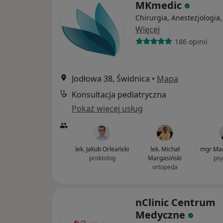
MKmedic
Chirurgia, Anestezjologia,
Więcej
186 opinii
Jodłowa 38, Świdnica
•
Mapa
Konsultacja pediatryczna
Pokaż więcej usług
lek. Jakub Orleański
lek. Michał
mgr Mar
proktolog
Margasiński
psy
ortopeda
nClinic Centrum
Medyczne