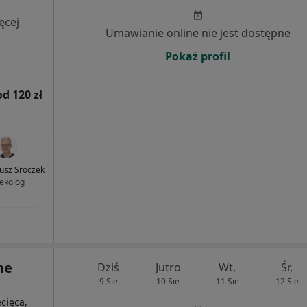
ęcej
Umawianie online nie jest dostępne
Pokaż profil
od 120 zł
iusz Sroczek
ekolog
ne
Dziś
Jutro
Wt,
Śr,
9 Sie
10 Sie
11 Sie
12 Sie
ecięca,