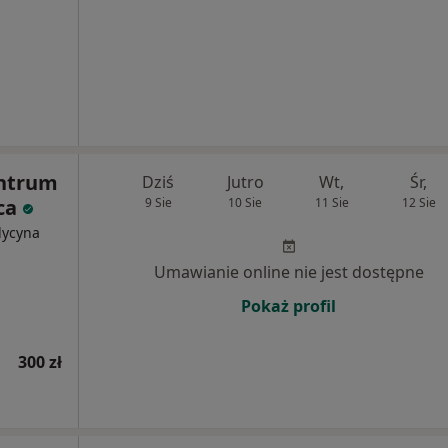
ntrum
Dziś
Jutro
Wt,
Śr,
ca
9 Sie
10 Sie
11 Sie
12 Sie
dycyna
Umawianie online nie jest dostępne
Pokaż profil
300 zł