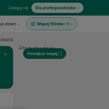
Zaloguj się
Dla profesjonalistów
je dzieci
Więcej filtrów
•
1
ukiwania
Powiększ mapę
Czw,
Pt,
Sob,
13 Sie
14 Sie
15 Sie