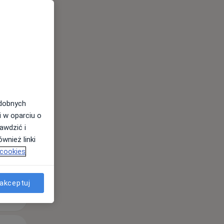
odobnych
i w oparciu o
awdzić i
wnież linki
 cookies
akceptuj