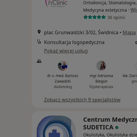
Ortodoncja, Stomatologia,
·
Wi
Medycyna estetyczna
36 opinii
plac Grunwaldzki 3/02, Świdnica
•
Mapa
Konsultacja logopedyczna
Pokaż więcej usług
dr n. med. Bartosz
mgr Adrianna
lek. Dar
Zawadzki
Biegun
gin
diabetolog
fizjoterapeuta
Zobacz wszystkich 9 specjalistów
Centrum Medycz
SUDETICA
Okulistyka, Okulistyka dzi