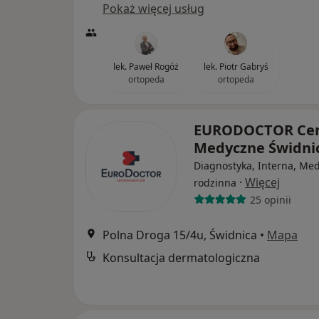
Pokaż więcej usług
lek. Paweł Rogóż
lek. Piotr Gabryś
ortopeda
ortopeda
EURODOCTOR Ce
Medyczne Świdni
Diagnostyka, Interna, Me
·
Więcej
rodzinna
25 opinii
Polna Droga 15/4u, Świdnica
•
Mapa
Konsultacja dermatologiczna