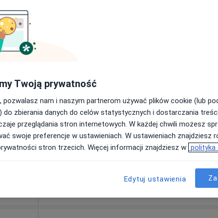
Umawianie online nie jest dostępne
Pokaż profil
a,
ęcej
my Twoją prywatność
200 zł
, pozwalasz nam i naszym partnerom używać plików cookie (lub p
) do zbierania danych do celów statystycznych i dostarczania treśc
zaje przeglądania stron internetowych. W każdej chwili możesz spr
wać swoje preferencje w ustawieniach. W ustawieniach znajdziesz ró
prywatności stron trzecich. Więcej informacji znajdziesz w
polityka
rta Figiel
cholog
Za
Edytuj ustawienia