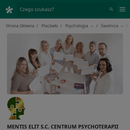
Me
Czego szukasz?
Strona Główna
Placówki
Psychologia
Świdnica
Zmień miasto
Zmie
MENTIS ELIT S.C. CENTRUM PSYCHOTERAPII