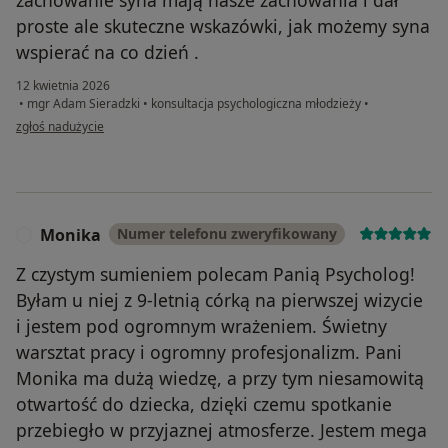
proste ale skuteczne wskazówki, jak możemy syna
wspierać na co dzień .
12 kwietnia 2026
•
mgr Adam Sieradzki
•
konsultacja psychologiczna młodzieży
•
w opinii użytkownika Anna
zgłoś nadużycie
Monika
Numer telefonu zweryfikowany
M
Z czystym sumieniem polecam Panią Psycholog!
Byłam u niej z 9-letnią córką na pierwszej wizycie
i jestem pod ogromnym wrażeniem. Świetny
warsztat pracy i ogromny profesjonalizm. Pani
Monika ma dużą wiedzę, a przy tym niesamowitą
otwartość do dziecka, dzięki czemu spotkanie
przebiegło w przyjaznej atmosferze. Jestem mega