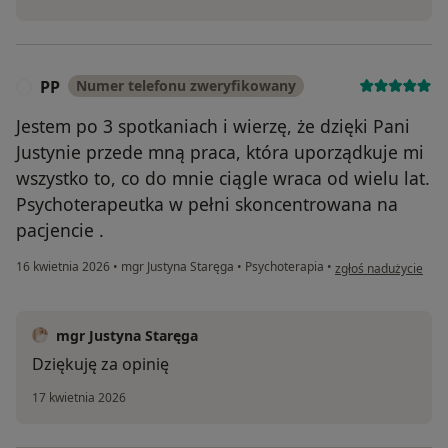
PP
Numer telefonu zweryfikowany
P
Jestem po 3 spotkaniach i wierzę, że dzięki Pani
Justynie przede mną praca, która uporządkuje mi
wszystko to, co do mnie ciągle wraca od wielu lat.
Psychoterapeutka w pełni skoncentrowana na
pacjencie .
w opinii użytkownika
16 kwietnia 2026
•
mgr Justyna Staręga
•
Psychoterapia
•
zgłoś nadużycie
mgr Justyna Staręga
Dziękuję za opinię
17 kwietnia 2026