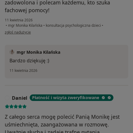
zadowolona i polecam każdemu, kto szuka
fachowej pomocy!
11 kwietnia 2026
•
mgr Monika Kilańska
•
konsultacja psychologiczna dzieci
•
w opinii użytkownika Monika
zgłoś nadużycie
mgr Monika Kilańska
Bardzo dziękuję :)
11 kwietnia 2026
Daniel
Płatność i wizyta zweryfikowane
D
Z całego serca mogę polecić Panią Monikę jest
uśmiechnięta, zaangażowana w rozmowę.
Uważnie słucha i zadaję trafne pytania.