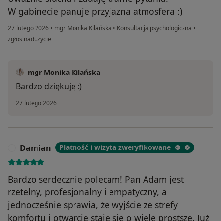
W gabinecie panuje przyjazna atmosfera :)
27 lutego 2026
•
mgr Monika Kilańska
•
Konsultacja psychologiczna
•
w opinii użytkownika Daniel
zgłoś nadużycie
mgr Monika Kilańska
Bardzo dziękuję :)
27 lutego 2026
Damian
Płatność i wizyta zweryfikowane
D
Bardzo serdecznie polecam! Pan Adam jest
rzetelny, profesjonalny i empatyczny, a
jednocześnie sprawia, że wyjście ze strefy
komfortu i otwarcie staje się o wiele prostsze. Już