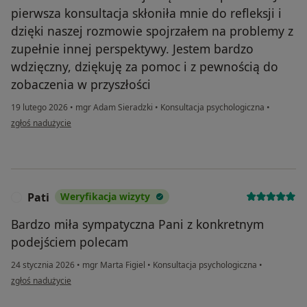
pierwsza konsultacja skłoniła mnie do refleksji i
dzięki naszej rozmowie spojrzałem na problemy z
zupełnie innej perspektywy. Jestem bardzo
wdzięczny, dziękuję za pomoc i z pewnością do
zobaczenia w przyszłości
19 lutego 2026
•
mgr Adam Sieradzki
•
Konsultacja psychologiczna
•
w opinii użytkownika Damian
zgłoś nadużycie
Pati
Weryfikacja wizyty
P
Bardzo miła sympatyczna Pani z konkretnym
podejściem polecam
24 stycznia 2026
•
mgr Marta Figiel
•
Konsultacja psychologiczna
•
w opinii użytkownika Pati
zgłoś nadużycie