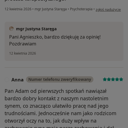
w opinii użytkownik
12 kwietnia 2026
•
mgr Justyna Staręga
•
Psychoterapia
•
zgłoś nadużycie
mgr Justyna Staręga
Pani Agnieszko, bardzo dziękuję za opinię!
Pozdrawiam
12 kwietnia 2026
Anna
Numer telefonu zweryfikowany
A
Pan Adam od pierwszych spotkań nawiązał
bardzo dobry kontakt z naszym nastoletnim
synem, co znacząco ułatwiło pracę nad jego
trudnościami. Jednocześnie nam jako rodzicom
otworzył oczy na to, jak duży wpływ na
zachowanie syna mają nasze zachowania i dał