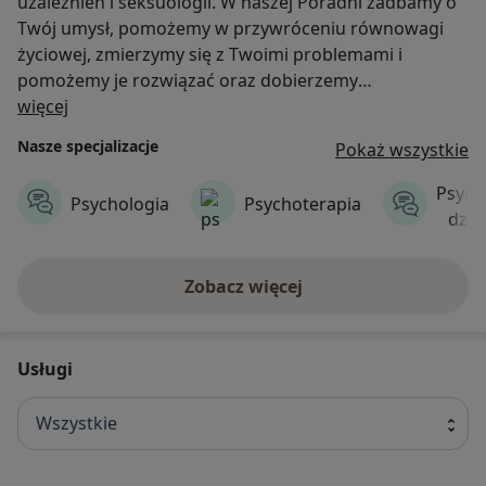
uzależnień i seksuologii. W naszej Poradni zadbamy o
Twój umysł, pomożemy w przywróceniu równowagi
życiowej, zmierzymy się z Twoimi problemami i
pomożemy je rozwiązać oraz dobierzemy
O nas
odpowiednią metodę leczenia. Gwarantujemy
więcej
indywidualne podejście do każdego pacjenta i pełną
Nasze specjalizacje
Pokaż wszystkie
dyskrecję.
Psych
Psychologia
Psychoterapia
dzie
Zobacz więcej
Usługi
Wszystkie