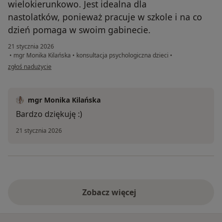
wielokierunkowo. Jest idealna dla
nastolatków, ponieważ pracuje w szkole i na co
dzień pomaga w swoim gabinecie.
21 stycznia 2026
•
mgr Monika Kilańska
•
konsultacja psychologiczna dzieci
•
w opinii użytkownika M
zgłoś nadużycie
mgr Monika Kilańska
Bardzo dziękuję :)
21 stycznia 2026
Zobacz więcej