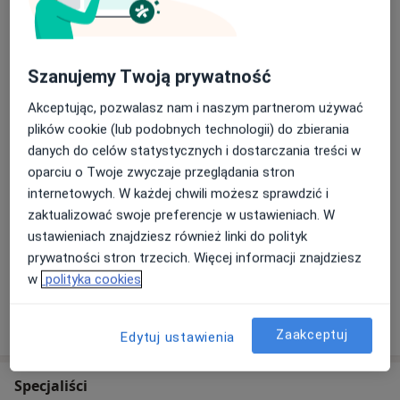
Konsultacja psychologiczna dzieci
Popularna
konsultacja psychologiczna dzieci
200 zł
Szczegóły
Szanujemy Twoją prywatność
Umów
Akceptując, pozwalasz nam i naszym partnerom używać
plików cookie (lub podobnych technologii) do zbierania
Konsultacja psychologiczna online
danych do celów statystycznych i dostarczania treści w
Konsultacja psychologiczna online
Od 180 zł
Szczegóły
oparciu o Twoje zwyczaje przeglądania stron
internetowych. W każdej chwili możesz sprawdzić i
Umów
zaktualizować swoje preferencje w ustawieniach. W
ustawieniach znajdziesz również linki do polityk
prywatności stron trzecich. Więcej informacji znajdziesz
+ 14 usług
w
polityka cookies
W jaki sposób ustalane są ceny?
Zaakceptuj
Edytuj ustawienia
Specjaliści