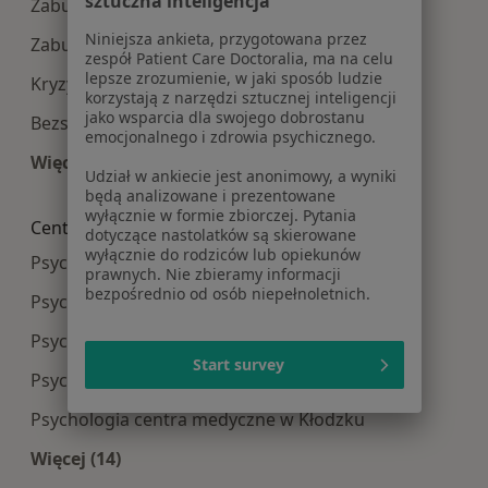
sztuczna inteligencja
Zaburzenia emocjonalne w Świdnicy
Niniejsza ankieta, przygotowana przez
Zaburzenia lękowe w Świdnicy
zespół Patient Care Doctoralia, ma na celu
lepsze zrozumienie, w jaki sposób ludzie
Kryzys emocjonalny w Świdnicy
korzystają z narzędzi sztucznej inteligencji
jako wsparcia dla swojego dobrostanu
Bezsenność w Świdnicy
emocjonalnego i zdrowia psychicznego.
Więcej (15)
Udział w ankiecie jest anonimowy, a wyniki
Więcej w kategorii: Najczęście leczone choroby
będą analizowane i prezentowane
wyłącznie w formie zbiorczej. Pytania
Centra medyczne Psychologia w pobliżu
dotyczące nastolatków są skierowane
wyłącznie do rodziców lub opiekunów
Psychologia centra medyczne w Wrocławiu
prawnych. Nie zbieramy informacji
bezpośrednio od osób niepełnoletnich.
Psychologia centra medyczne w Legnicy
Psychologia centra medyczne w Wałbrzychu
Start survey
Psychologia centra medyczne w Dzierżoniowie
Psychologia centra medyczne w Kłodzku
Więcej (14)
Więcej w kategorii: Centra medyczne Psycholog