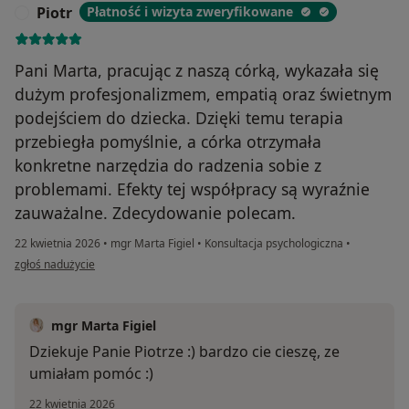
Piotr
Płatność i wizyta zweryfikowane
P
Pani Marta, pracując z naszą córką, wykazała się
dużym profesjonalizmem, empatią oraz świetnym
podejściem do dziecka. Dzięki temu terapia
przebiegła pomyślnie, a córka otrzymała
konkretne narzędzia do radzenia sobie z
problemami. Efekty tej współpracy są wyraźnie
zauważalne. Zdecydowanie polecam.
22 kwietnia 2026
•
mgr Marta Figiel
•
Konsultacja psychologiczna
•
w opinii użytkownika Piotr
zgłoś nadużycie
mgr Marta Figiel
Dziekuje Panie Piotrze :) bardzo cie cieszę, ze
umiałam pomóc :)
22 kwietnia 2026