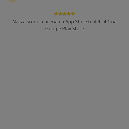
Nasza średnia ocena na App Store to 4.9 i 4.1 na
Centrum Medyczne Suwałki
Google Play Store
870 opinii
Ludwika Waryńskiego 41B/ lokal 6, Suwałki
•
Mapa
Konsultacja radiologiczna
100 zł
Pokaż więcej usług
dr n. med. Marcin
prof. dr hab. n. med.
dr n. med. Piotr
Baran
Anna Baran
Siergiejko
kardiolog dziecięcy
dermatolog
alergolog
Zobacz wszystkich 6 specjalistów
Brak dostępnych specjalistów z wolnymi terminami w tym centrum medycznym.
Pokaż profil