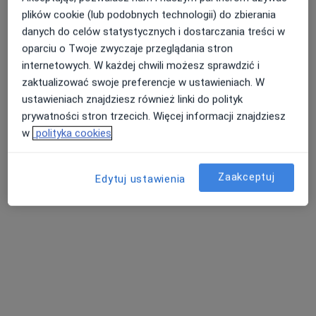
plików cookie (lub podobnych technologii) do zbierania
danych do celów statystycznych i dostarczania treści w
oparciu o Twoje zwyczaje przeglądania stron
internetowych. W każdej chwili możesz sprawdzić i
zaktualizować swoje preferencje w ustawieniach. W
ustawieniach znajdziesz również linki do polityk
prywatności stron trzecich. Więcej informacji znajdziesz
w
polityka cookies
Studio BALANCE - Dietetyk, Trener
Personalny Suwałki
Zaakceptuj
Edytuj ustawienia
Dietetyka
Ks. Jerzego Jana Zawadzkiego 2/lok. 1.4.b, Suwałki
•
Mapa
Brak dostępnych specjalistów z wolnymi terminami w tym centrum medycznym.
Pokaż profil