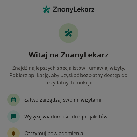
Me
Suwałki, podlaskie
Filtry
• 1
Ubezpieczenie
Map
Centra medyczne w Suwałkach
Witaj na ZnanyLekarz
Jak działają wyniki wyszukiwania
Znajdź najlepszych specjalistów i umawiaj wizyty.
Pobierz aplikację, aby uzyskać bezpłatny dostęp do
Jakiego specjalisty szukasz?
przydatnych funkcji:
Internista
Pediatra
Lekarz rodzinny
Łatwo zarządzaj swoimi wizytami
Wysyłaj wiadomości do specjalistów
Otrzymuj powiadomienia