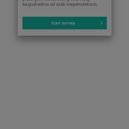
bezpośrednio od osób niepełnoletnich.
Strona Główna
Placówki
Suwałki
Zmień miasto
Start survey
Serwis
Regulamin
Polityka prywatności pacjentów
Polityka prywatności profesjonalistów
Polityka prywatności dla profesjonalistów, których
dane pozyskaliśmy samodzielnie
Polityka cookies
Jak działają wyniki wyszukiwania
Dostępność
O nas
Praca
Rekrutujemy!
Partnerzy