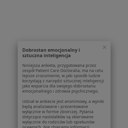
Ginekolodzy w Suwałkach
Chirurdzy w Suwałkach
Więcej (15)
Więcej w kategorii: Popularne specjalizacje
Najpopularniesze centra medyczne
Dobrostan emocjonalny i
Interna centra medyczne w Suwałkach
sztuczna inteligencja
Pediatria centra medyczne w Suwałkach
Niniejsza ankieta, przygotowana przez
zespół Patient Care Doctoralia, ma na celu
Stomatologia centra medyczne w Suwałkach
lepsze zrozumienie, w jaki sposób ludzie
korzystają z narzędzi sztucznej inteligencji
Neurologia centra medyczne w Suwałkach
jako wsparcia dla swojego dobrostanu
emocjonalnego i zdrowia psychicznego.
Ortopedia centra medyczne w Suwałkach
Udział w ankiecie jest anonimowy, a wyniki
Więcej (5)
będą analizowane i prezentowane
wyłącznie w formie zbiorczej. Pytania
Więcej w kategorii: Najpopularniesze centra 
dotyczące nastolatków są skierowane
wyłącznie do rodziców lub opiekunów
prawnych. Nie zbieramy informacji