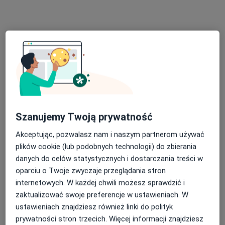
lek. Damian Deresiewicz
·
Więcej
Ortopeda
39 opinii
Jana Pawła II 7, Suwałki
•
Mapa
Melius Centrum Rehabilitacji Mazur, Terlecki
Konsultacja ortopedyczna
Brak ceny
Specjalista nie oferuje umawiania online pod tym adresem.
Poproś o wizytę
Szanujemy Twoją prywatność
Akceptując, pozwalasz nam i naszym partnerom używać
plików cookie (lub podobnych technologii) do zbierania
danych do celów statystycznych i dostarczania treści w
oparciu o Twoje zwyczaje przeglądania stron
internetowych. W każdej chwili możesz sprawdzić i
zaktualizować swoje preferencje w ustawieniach. W
ustawieniach znajdziesz również linki do polityk
prywatności stron trzecich. Więcej informacji znajdziesz