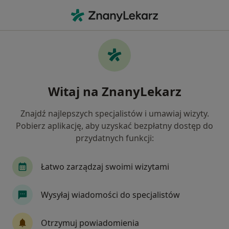
Me
Ortopeda • Suwałki, podlaskie
Filtry
Ubezpieczenie
Mapa
Polecani ortopedzi w Suwałkach
Witaj na ZnanyLekarz
Jak działają wyniki wyszukiwania
Znajdź najlepszych specjalistów i umawiaj wizyty.
Pobierz aplikację, aby uzyskać bezpłatny dostęp do
Wybierz swoje ubezpieczenie
przydatnych funkcji:
Łatwo zarządzaj swoimi wizytami
Wysyłaj wiadomości do specjalistów
Otrzymuj powiadomienia