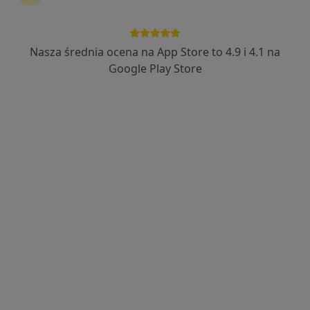
lek. Rodrigo Cosme De Esteban
W trakcie specjalizacji (Ortopeda)
Nasza średnia ocena na App Store to 4.9 i 4.1 na
41 opinii
Google Play Store
Ludwika Waryńskiego 41B/ lokal 6, Suwałki
•
Mapa
Centrum Medyczne Suwałki
Konsultacja ortopedyczna
300 zł
Specjalista nie oferuje umawiania online pod tym adresem.
Poproś o wizytę