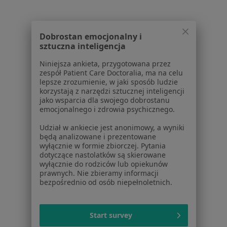
Złamania Suwałki
Urazy Suwałki
Dobrostan emocjonalny i
sztuczna inteligencja
Więcej (14)
Więcej w kategorii: Najczęstsze schorzenia
Niniejsza ankieta, przygotowana przez
zespół Patient Care Doctoralia, ma na celu
lepsze zrozumienie, w jaki sposób ludzie
korzystają z narzędzi sztucznej inteligencji
Strona Główna
Ortopeda
Suwałki
Zmień miasto
jako wsparcia dla swojego dobrostanu
emocjonalnego i zdrowia psychicznego.
Udział w ankiecie jest anonimowy, a wyniki
będą analizowane i prezentowane
wyłącznie w formie zbiorczej. Pytania
dotyczące nastolatków są skierowane
wyłącznie do rodziców lub opiekunów
Serwis
prawnych. Nie zbieramy informacji
bezpośrednio od osób niepełnoletnich.
Regulamin
Polityka prywatności pacjentów
Polityka prywatności profesjonalistów
Start survey
Polityka prywatności dla profesjonalistów, których