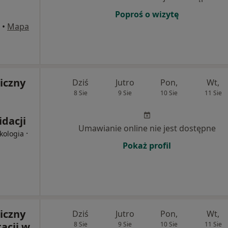
Poproś o wizytę
•
Mapa
iczny
Dziś
Jutro
Pon,
Wt,
8 Sie
9 Sie
10 Sie
11 Sie
dacji
Umawianie online nie jest dostępne
·
ekologia
Pokaż profil
iczny
Dziś
Jutro
Pon,
Wt,
acji w
8 Sie
9 Sie
10 Sie
11 Sie