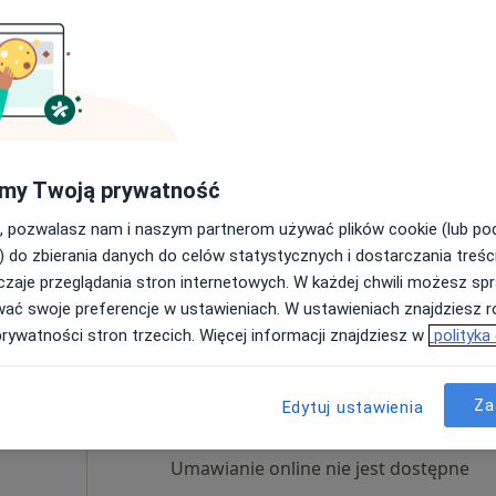
Dziś
Jutro
Pon,
Wt,
8 Sie
9 Sie
10 Sie
11 Sie
Umawianie online nie jest dostępne
my Twoją prywatność
Poproś o wizytę
, pozwalasz nam i naszym partnerom używać plików cookie (lub p
Bartosz Wiszniewski Snap Gym Rehabilitacja Ruchem
) do zbierania danych do celów statystycznych i dostarczania treśc
od 100 zł
zaje przeglądania stron internetowych. W każdej chwili możesz spr
wać swoje preferencje w ustawieniach. W ustawieniach znajdziesz ró
prywatności stron trzecich. Więcej informacji znajdziesz w
polityka
dak
Dziś
Jutro
Pon,
Wt,
8 Sie
9 Sie
10 Sie
11 Sie
Za
Edytuj ustawienia
Umawianie online nie jest dostępne