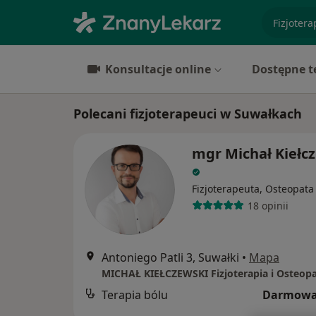
specjaliz
Konsultacje online
Dostępne t
Polecani fizjoterapeuci w Suwałkach
mgr Michał Kiełc
Fizjoterapeuta, Osteopata
18 opinii
Antoniego Patli 3, Suwałki
•
Mapa
MICHAŁ KIEŁCZEWSKI Fizjoterapia i Osteopa
Terapia bólu
Darmowa