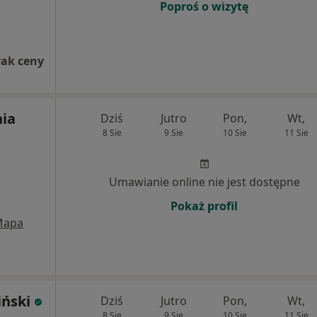
Poproś o wizytę
rak ceny
nia
Dziś
Jutro
Pon,
Wt,
8 Sie
9 Sie
10 Sie
11 Sie
Umawianie online nie jest dostępne
Pokaż profil
Mapa
ński
Dziś
Jutro
Pon,
Wt,
8 Sie
9 Sie
10 Sie
11 Sie