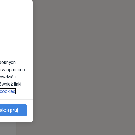
Śr,
Czw,
Pt,
12 Sie
13 Sie
14 Sie
odobnych
i w oparciu o
awdzić i
wnież linki
 cookies
Śr,
Czw,
Pt,
12 Sie
13 Sie
14 Sie
akceptuj