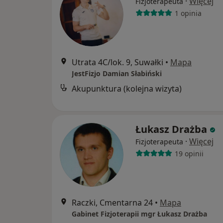
·
Więcej
Fizjoterapeuta
1 opinia
Utrata 4C/lok. 9, Suwałki
•
Mapa
JestFizjo Damian Słabiński
Akupunktura (kolejna wizyta)
Łukasz Drażba
·
Więcej
Fizjoterapeuta
19 opinii
Raczki, Cmentarna 24
•
Mapa
Gabinet Fizjoterapii mgr Łukasz Drażba