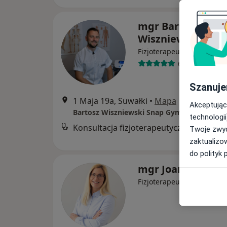
mgr Bartosz
Wiszniewski
·
Więcej
Fizjoterapeuta
6 opinii
Szanuje
1 Maja 19a, Suwałki
•
Mapa
Akceptując
technologii
Konsultacja fizjoterapeutyczna
Twoje zwyc
zaktualizo
do polityk 
mgr Joanna Men
·
Więcej
Fizjoterapeuta