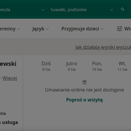
acja, badanie lub nazwisko
miasto lub dzielnica
erminy
Język
Przyjmuje dzieci
Wi
Jak działają wyniki wysz
zewski
Dziś
Jutro
Pon,
Wt,
8 Sie
9 Sie
10 Sie
11 Sie
·
Więcej
Umawianie online nie jest dostępne
Poproś o wizytę
tia
 usługa