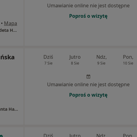
Umawianie online nie jest dostępne
Poproś o wizytę
•
Mapa
Indywidualna Praktyka Lekarska lek. Bernadeta Hus-Sienkiewicz
ińska
Dziś
Jutro
Ndz,
Pon,
7 Sie
8 Sie
9 Sie
10 Sie
Umawianie online nie jest dostępne
Poproś o wizytę
Prywatny Gabinet Dermatologiczny lek. Jolanta Halina Osińska
Dziś
Jutro
Ndz,
Pon,