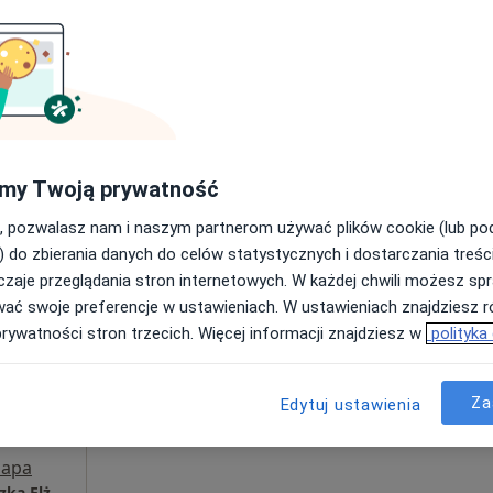
•
Mapa
300 zł
my Twoją prywatność
, pozwalasz nam i naszym partnerom używać plików cookie (lub p
Dziś
Jutro
Ndz,
Pon,
) do zbierania danych do celów statystycznych i dostarczania treśc
7 Sie
8 Sie
9 Sie
10 Sie
zaje przeglądania stron internetowych. W każdej chwili możesz spr
wać swoje preferencje w ustawieniach. W ustawieniach znajdziesz ró
Umawianie online nie jest dostępne
prywatności stron trzecich. Więcej informacji znajdziesz w
polityka
Poproś o wizytę
Za
Edytuj ustawienia
apa
Dermatologiczna Praktyka Lekarska Agnieszka Elżbieta Butkiewicz-Ołtarzewska