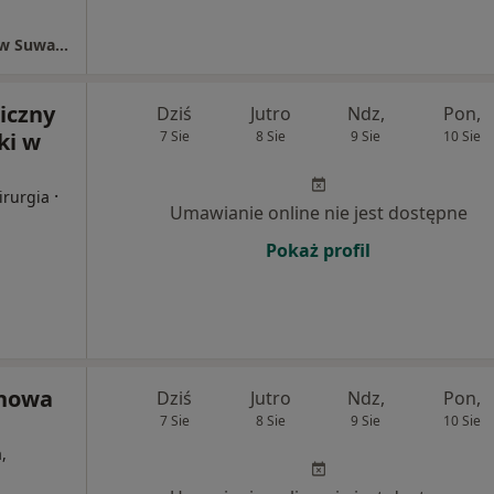
Samodzielny Publiczny Szpital Wojewódzki w Suwałkach
iczny
Dziś
Jutro
Ndz,
Pon,
ki w
7 Sie
8 Sie
9 Sie
10 Sie
·
irurgia
Umawianie online nie jest dostępne
Pokaż profil
onowa
Dziś
Jutro
Ndz,
Pon,
7 Sie
8 Sie
9 Sie
10 Sie
,