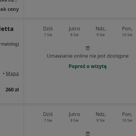
rak ceny
detta
Dziś
Jutro
Ndz,
Pon,
7 Sie
8 Sie
9 Sie
10 Sie
ermatolog)
Umawianie online nie jest dostępne
Poproś o wizytę
•
Mapa
260 zł
Dziś
Jutro
Ndz,
Pon,
7 Sie
8 Sie
9 Sie
10 Sie