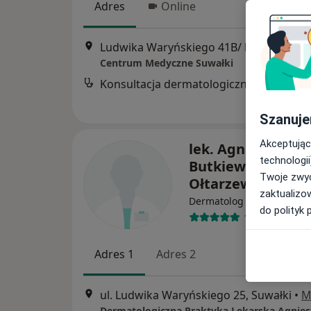
Adres
Online
Ludwika Waryńskiego 41B/ lokal 6, Suwałki
Centrum Medyczne Suwałki
Konsultacja dermatologiczna
Szanuje
Akceptując
lek. Agnieszka
technologii
Butkiewicz-
Twoje zwyc
Ołtarzewska
zaktualizo
Dermatolog
do polityk 
1 opinia
Adres 1
Adres 2
ul. Ludwika Waryńskiego 25, Suwałki
•
M