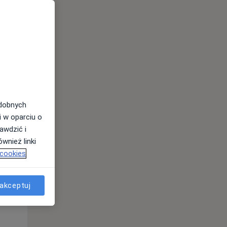
odobnych
Wt,
Śr,
Czw,
i w oparciu o
11 Sie
12 Sie
13 Sie
awdzić i
wnież linki
 cookies
akceptuj