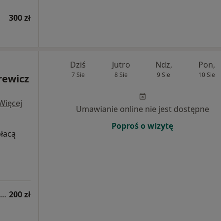
300 zł
Dziś
Jutro
Ndz,
Pon,
7 Sie
8 Sie
9 Sie
10 Sie
rewicz
Więcej
Umawianie online nie jest dostępne
Poproś o wizytę
płacą
Konsultacja dermatologiczna online (kolejna wizyta)
200 zł