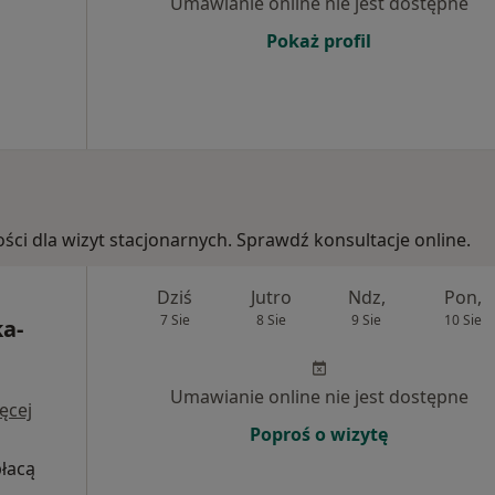
Umawianie online nie jest dostępne
Pokaż profil
ości dla wizyt stacjonarnych. Sprawdź konsultacje online.
Dziś
Jutro
Ndz,
Pon,
7 Sie
8 Sie
9 Sie
10 Sie
a-
Umawianie online nie jest dostępne
ęcej
Poproś o wizytę
płacą