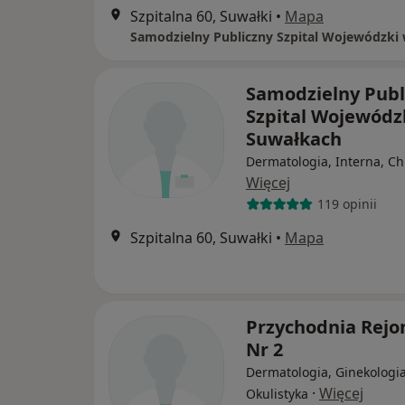
Szpitalna 60, Suwałki
•
Mapa
Samodzielny Publ
Szpital Wojewódz
Suwałkach
Dermatologia, Interna, Ch
Więcej
119 opinii
Szpitalna 60, Suwałki
•
Mapa
Przychodnia Rej
Nr 2
Dermatologia, Ginekologia
·
Więcej
Okulistyka