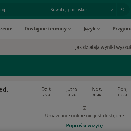
acja, badanie lub nazwisko
miasto lub dzielnica
zenie
Dostępne terminy
Język
Przyjmu
Jak działają wyniki wysz
ed.
Dziś
Jutro
Ndz,
Pon,
7 Sie
8 Sie
9 Sie
10 Sie
Umawianie online nie jest dostępne
Poproś o wizytę