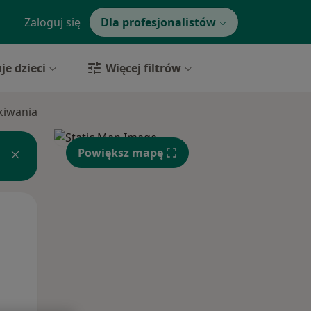
Zaloguj się
Dla profesjonalistów
je dzieci
Więcej filtrów
ukiwania
Powiększ mapę
Wt,
Śr,
Czw,
11 Sie
12 Sie
13 Sie