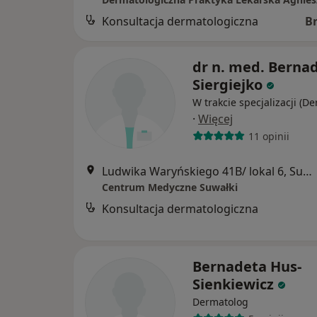
Konsultacja dermatologiczna
B
dr n. med. Berna
Siergiejko
W trakcie specjalizacji (D
·
Więcej
11 opinii
Ludwika Waryńskiego 41B/ lokal 6, Suwałki
Centrum Medyczne Suwałki
Konsultacja dermatologiczna
Bernadeta Hus-
Sienkiewicz
Dermatolog