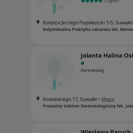
5 opinii
Księdza Jerzego Popiełuszki 1/5, Suwałki
Jolanta Halina Os
Dermatolog
Kowalskiego 17, Suwałki
•
Mapa
Wiesława Paruch