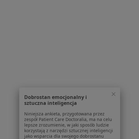
Samodzielny Publiczny Zakład Opieki
Zdrowotnej w Łabiszynie
Stomatologia, Pediatria
2 opinie
Powstańców Wielkopolskich 17, Łabiszyn
•
Mapa
Brak dostępnych specjalistów z wolnymi terminami w tym centrum medycznym.
Pokaż profil
Dobrostan emocjonalny i
sztuczna inteligencja
Niniejsza ankieta, przygotowana przez
zespół Patient Care Doctoralia, ma na celu
lepsze zrozumienie, w jaki sposób ludzie
korzystają z narzędzi sztucznej inteligencji
jako wsparcia dla swojego dobrostanu