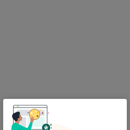
Pokaż profil
Dostępni specjaliści
Specjaliści znajdują się poza Szubin, kujawsko-
pomorskie, w obszarach bliskich Twojemu
wyszukiwaniu.
Bezpieczne płatności
Centrum Stomatologii Dentus