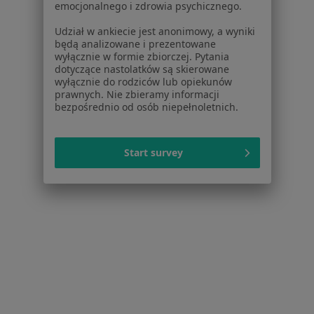
emocjonalnego i zdrowia psychicznego.
Lekarz Domowy
·
Więcej
Stomatologia, Interna, Medycyna rodzinna
Udział w ankiecie jest anonimowy, a wyniki
będą analizowane i prezentowane
3 Maja 18, Szubin
•
Mapa
wyłącznie w formie zbiorczej. Pytania
dotyczące nastolatków są skierowane
Brak dostępnych specjalistów z wolnymi terminami w tym centrum medycznym.
wyłącznie do rodziców lub opiekunów
prawnych. Nie zbieramy informacji
Pokaż profil
bezpośrednio od osób niepełnoletnich.
Start survey
Strona Główna
Placówki
Stomatologia
Szubin
Zmień miasto
Zmień 
Serwis
Regulamin