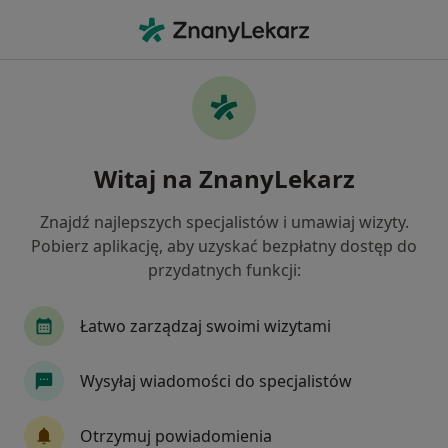
Me
Stomatologia • Szubin, kujawsko-pomorskie
Filtry
• 1
Mapa
Stomatologia placówki w Szubinie
Witaj na ZnanyLekarz
Jak działają wyniki wyszukiwania
Znajdź najlepszych specjalistów i umawiaj wizyty.
Pobierz aplikację, aby uzyskać bezpłatny dostęp do
przydatnych funkcji:
Łatwo zarządzaj swoimi wizytami
Wysyłaj wiadomości do specjalistów
Specjalistyczny Gabinet Stomatologiczny
ALFA-MED dr n. med. Paweł Białożyk
Otrzymuj powiadomienia