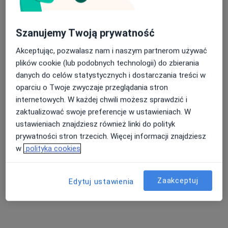
·
Stomatologia, Ortodoncja, Chirurgia stomatologiczna
Więcej
Szanujemy Twoją prywatność
1227 opinii
Akceptując, pozwalasz nam i naszym partnerom używać
Adres 1
Adres 2
plików cookie (lub podobnych technologii) do zbierania
danych do celów statystycznych i dostarczania treści w
Waryńskiego 51, Bydgoszcz
•
Mapa
oparciu o Twoje zwyczaje przeglądania stron
Konsultacja stomatologiczna
250 zł
internetowych. W każdej chwili możesz sprawdzić i
zaktualizować swoje preferencje w ustawieniach. W
ustawieniach znajdziesz również linki do polityk
prywatności stron trzecich. Więcej informacji znajdziesz
lek. dent. Karolina
lek. dent. Zuzanna
lek. dent. Yevhenii
w
polityka cookies
Golczyk
Paks
Tokarskyi
stomatolog
stomatolog
stomatolog
Zaakceptuj
Edytuj ustawienia
Zobacz wszystkich 5 specjalistów
Brak dostępnych specjalistów z wolnymi terminami w tym centrum medycznym.
Pokaż profil