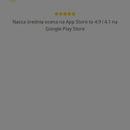
·
Więcej
Stomatologia, Stomatologia dziecięca, Protetyka
81 opinii
Feniksa 3, Białe Błota
•
Mapa
Nasza średnia ocena na App Store to 4.9 i 4.1 na
Konsultacja stomatologiczna
Google Play Store
lek. dent. Michał
lek. dent. Rafał
lek. dent. Zuzanna
Ogorzeja
Biedroń
Klockiewicz
stomatolog
stomatolog
stomatolog
Zobacz wszystkich 4 specjalistów
Brak dostępnych specjalistów z wolnymi terminami w tym centrum medycznym.
Pokaż profil