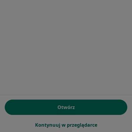
Pokaż profil
Ortodoncja-Stomatologia i inne
specjalizacje lekarskie Maria Matlok
Stomatologia, Ortodoncja
Okrzei 18, Mikołów
•
Mapa
Otwórz
Brak dostępnych specjalistów z wolnymi terminami w tym centrum medycznym.
Pokaż profil
Kontynuuj w przeglądarce