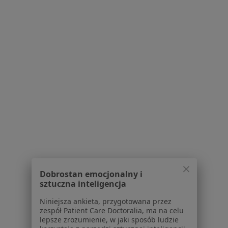
77 opinii
Panewnicka 270a/1, Katowice
•
Mapa
Konsultacja stomatologiczna
150 zł
Pokaż więcej usług
Brak dostępnych specjalistów z wolnymi terminami w tym centrum medycznym.
Pokaż profil
Dobrostan emocjonalny i
sztuczna inteligencja
Niniejsza ankieta, przygotowana przez
zespół Patient Care Doctoralia, ma na celu
Alfadent
lepsze zrozumienie, w jaki sposób ludzie
·
Więcej
Stomatologia, Chirurgia stomatologiczna, Protetyka