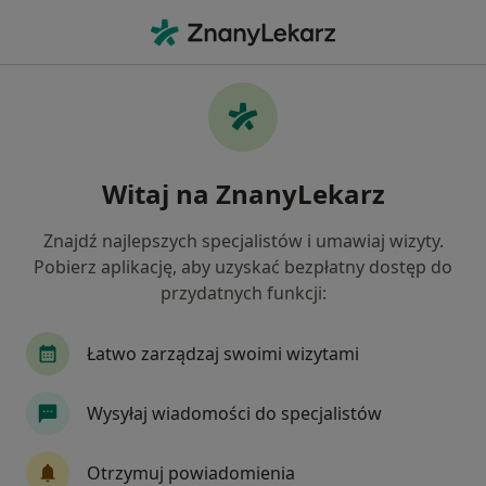
Me
Stomatologia • Mikołów, śląskie
Filtry
• 1
Mapa
Stomatologia placówki w Mikołowie
Witaj na ZnanyLekarz
Jak działają wyniki wyszukiwania
Znajdź najlepszych specjalistów i umawiaj wizyty.
Pobierz aplikację, aby uzyskać bezpłatny dostęp do
przydatnych funkcji:
Łatwo zarządzaj swoimi wizytami
Wysyłaj wiadomości do specjalistów
Centrum Medyczne PROFILAKTYKA
·
Więcej
Stomatologia, Pulmonologia, Kardiologia
Otrzymuj powiadomienia