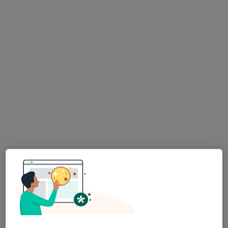
3 Maja 34, Katowice
•
Mapa
Konsultacja stomatologiczna
70 zł
Pokaż więcej usług
lek. dent. Natalia
lek. dent. Ewa
lek. dent. Magdalena
Magnucka
Albertowicz
Sury-Hefczyc
stomatolog
stomatolog
stomatolog
Brak dostępnych specjalistów z wolnymi terminami w tym centrum medycznym.
Pokaż profil