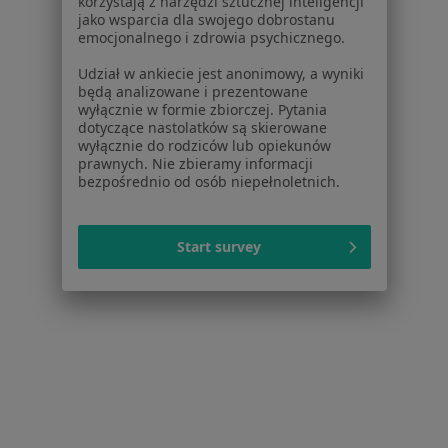
korzystają z narzędzi sztucznej inteligencji
jako wsparcia dla swojego dobrostanu
26 opinii
emocjonalnego i zdrowia psychicznego.
Bukowa 1A, Łaziska Górne
•
Mapa
Udział w ankiecie jest anonimowy, a wyniki
Konsultacja stomatologiczna
będą analizowane i prezentowane
wyłącznie w formie zbiorczej. Pytania
Brak dostępnych specjalistów z wolnymi terminami w tym centrum medycznym.
dotyczące nastolatków są skierowane
wyłącznie do rodziców lub opiekunów
prawnych. Nie zbieramy informacji
Pokaż profil
bezpośrednio od osób niepełnoletnich.
Start survey
Dentystyka Nad Kłodnicą - Praktyka
stomatologiczna, Praktyka