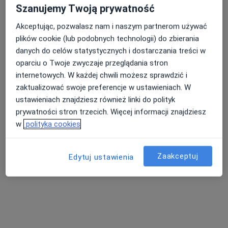
Szanujemy Twoją prywatność
Bezpieczne płatności
Akceptując, pozwalasz nam i naszym partnerom używać
iDentysta Clinic
plików cookie (lub podobnych technologii) do zbierania
Stomatologia, Stomatologia dziecięca, Chirurgia
danych do celów statystycznych i dostarczania treści w
·
Więcej
stomatologiczna
oparciu o Twoje zwyczaje przeglądania stron
850 opinii
internetowych. W każdej chwili możesz sprawdzić i
zaktualizować swoje preferencje w ustawieniach. W
Generała Zygmunta Waltera-Jankego 275, Katowice
•
Mapa
ustawieniach znajdziesz również linki do polityk
Konsultacja stomatologiczna
od 200 zł
prywatności stron trzecich. Więcej informacji znajdziesz
Pokaż więcej usług
w
polityka cookies
Zaakceptuj
Edytuj ustawienia
lek. dent. Monika
lek. dent. Maria
lek. dent. Dominika
Nowak
Szpara
Wagner
stomatolog
stomatolog
stomatolog
Zobacz wszystkich 6 specjalistów
Brak dostępnych specjalistów z wolnymi terminami w tym centrum medycznym.