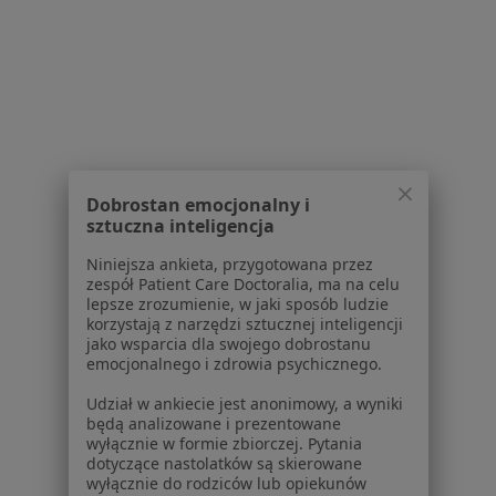
Strona Główna
Placówki
Stomatologia
Zmień miasto
Gostynin
Zmień miasto
Dobrostan emocjonalny i
sztuczna inteligencja
Serwis
Niniejsza ankieta, przygotowana przez
zespół Patient Care Doctoralia, ma na celu
Regulamin
lepsze zrozumienie, w jaki sposób ludzie
Polityka prywatności pacjentów
korzystają z narzędzi sztucznej inteligencji
Polityka prywatności profesjonalistów
jako wsparcia dla swojego dobrostanu
emocjonalnego i zdrowia psychicznego.
Polityka prywatności dla profesjonalistów, których
dane pozyskaliśmy samodzielnie
Udział w ankiecie jest anonimowy, a wyniki
Polityka cookies
będą analizowane i prezentowane
wyłącznie w formie zbiorczej. Pytania
Jak działają wyniki wyszukiwania
dotyczące nastolatków są skierowane
Dostępność
wyłącznie do rodziców lub opiekunów