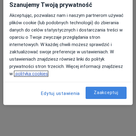
Szanujemy Twoją prywatność
Brak dostępnych specjalistów z wolnymi terminami w tym centrum medycznym.
Akceptując, pozwalasz nam i naszym partnerom używać
Pokaż profil
plików cookie (lub podobnych technologii) do zbierania
danych do celów statystycznych i dostarczania treści w
oparciu o Twoje zwyczaje przeglądania stron
internetowych. W każdej chwili możesz sprawdzić i
Dostępni specjaliści
zaktualizować swoje preferencje w ustawieniach. W
Specjaliści znajdują się poza Gostynin, mazowieckie,
ustawieniach znajdziesz również linki do polityk
w obszarach bliskich Twojemu wyszukiwaniu.
prywatności stron trzecich. Więcej informacji znajdziesz
w
polityka cookies
Zaakceptuj
Edytuj ustawienia
Bezpieczne płatności
KSE | Klinika Stomatologii Estetycznej