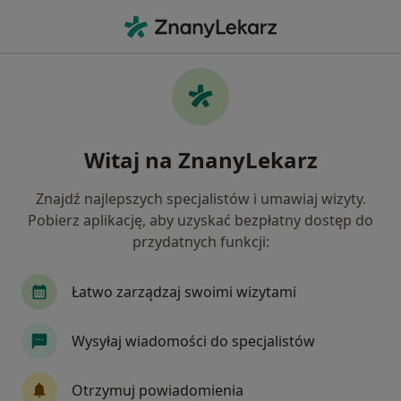
Me
Stomatologia • Gostynin, mazowieckie
Filtry
• 1
Mapa
Stomatologia placówki w Gostyninie
Witaj na ZnanyLekarz
Jak działają wyniki wyszukiwania
Znajdź najlepszych specjalistów i umawiaj wizyty.
Pobierz aplikację, aby uzyskać bezpłatny dostęp do
przydatnych funkcji:
Łatwo zarządzaj swoimi wizytami
Wysyłaj wiadomości do specjalistów
CLINICA KRÓLEWSKA
Stomatologia, Stomatologia dziecięca, Protetyka
Otrzymuj powiadomienia