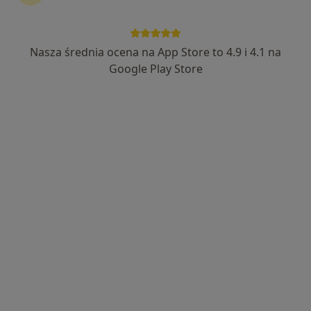
177 opinii
Kazimierza Wielkiego 44 c, Płock
•
Mapa
Brak dostępnych specjalistów z wolnymi terminami w tym centrum medycznym.
Nasza średnia ocena na App Store to 4.9 i 4.1 na
Google Play Store
Pokaż profil
ANA-DENT
Stomatologia
18-go Stycznia 31, Gostynin
•
Mapa
Chirurgia stomatologiczna