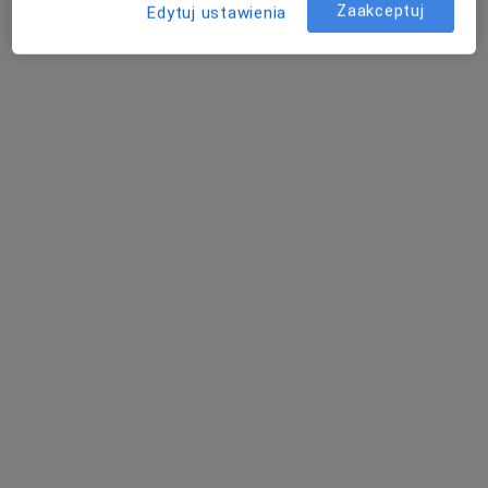
Zaakceptuj
Edytuj ustawienia
Bezpieczne płatności
Centrum Zdrowia Tecum
·
Więcej
Psychologia, Psychologia dziecięca, Diagnostyka
312 opinii
aleja Armii Krajowej 9H, Starogard Gdański
•
Mapa
Konsultacja dietetyczna
180 zł
Pokaż więcej usług
mgr Kamila Kaffka-
lek. Oktawia Gleba
mgr Alicja Serowik
Skierka
psychiatra
psycholog
psycholog