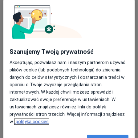
dr n. med. Tomasz Bartoszewski
Szanujemy Twoją prywatność
·
Więcej
Ortopeda, Ortopeda dziecięcy
155 opinii
Akceptując, pozwalasz nam i naszym partnerom używać
plików cookie (lub podobnych technologii) do zbierania
Księdza Ignacego Skorupki 2, Starogard Gdański
•
Mapa
danych do celów statystycznych i dostarczania treści w
STAR MEDICA Centrum Medyczne
oparciu o Twoje zwyczaje przeglądania stron
Konsultacja ortopedyczna
250 zł
internetowych. W każdej chwili możesz sprawdzić i
Specjalista nie oferuje umawiania online pod tym adresem.
zaktualizować swoje preferencje w ustawieniach. W
ustawieniach znajdziesz również linki do polityk
Poproś o wizytę
prywatności stron trzecich. Więcej informacji znajdziesz
w
polityka cookies