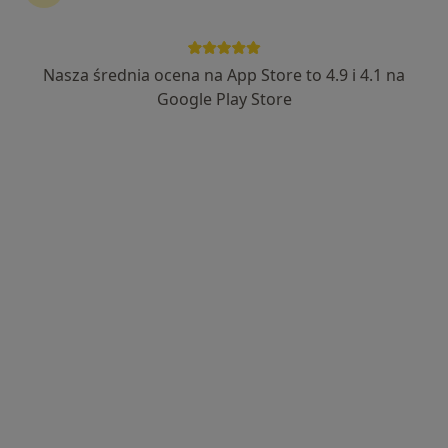
Nasza średnia ocena na App Store to 4.9 i 4.1 na
mgr Kamil Bączek
Google Play Store
·
Więcej
Fizjoterapeuta
63 opinie
aleja Jana Pawła II 1, Starogard Gdański
•
Mapa
Arthro Cure Clinic
Konsultacja fizjoterapeutyczna
220 zł
Specjalista nie oferuje umawiania online pod tym adresem.
Poproś o wizytę