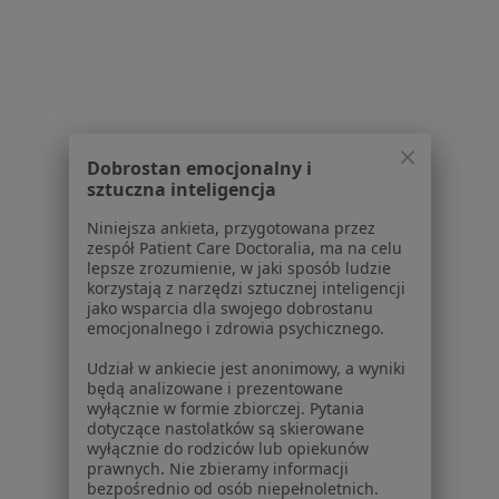
Gdańskim
Choroba wieńcowa w Starogardzie Gdańskim
Choroby serca w Starogardzie Gdańskim
Więcej (15)
Więcej w kategorii: Schorzenia w Starogardz
Dobrostan emocjonalny i
sztuczna inteligencja
Kontuzje Sportowe Specjaliści W Starogardzie Gdańskim
Niniejsza ankieta, przygotowana przez
zespół Patient Care Doctoralia, ma na celu
lepsze zrozumienie, w jaki sposób ludzie
korzystają z narzędzi sztucznej inteligencji
jako wsparcia dla swojego dobrostanu
emocjonalnego i zdrowia psychicznego.
Udział w ankiecie jest anonimowy, a wyniki
Serwis
będą analizowane i prezentowane
wyłącznie w formie zbiorczej. Pytania
Regulamin
dotyczące nastolatków są skierowane
Polityka prywatności pacjentów
wyłącznie do rodziców lub opiekunów
prawnych. Nie zbieramy informacji
Polityka prywatności profesjonalistów
bezpośrednio od osób niepełnoletnich.