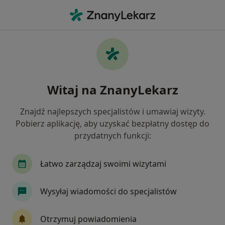
Me
Kontuzje Sportowe • Starogard Gdański, pomorskie
Filtry
• 1
Ubezpieczenie
Map
Kontuzje sportowe specjaliści w
Witaj na ZnanyLekarz
Starogardzie Gdańskim
Jak działają wyniki wyszukiwania
Znajdź najlepszych specjalistów i umawiaj wizyty.
Pobierz aplikację, aby uzyskać bezpłatny dostęp do
przydatnych funkcji:
Jakiego specjalisty szukasz?
Fizjoterapeuta
Ortopeda
Endokrynolog
Łatwo zarządzaj swoimi wizytami
Wysyłaj wiadomości do specjalistów
Otrzymuj powiadomienia