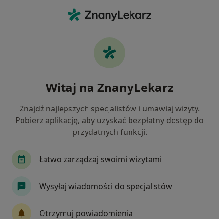
Me
Ultrasonografia • Starogard Gdański, pomorskie
Filtry
• 1
Ubezpieczenie
Map
Ultrasonografia placówki w Starogardzie
Witaj na ZnanyLekarz
Gdańskim
Jak działają wyniki wyszukiwania
Znajdź najlepszych specjalistów i umawiaj wizyty.
Pobierz aplikację, aby uzyskać bezpłatny dostęp do
przydatnych funkcji:
Wybierz swoje ubezpieczenie
Łatwo zarządzaj swoimi wizytami
Wysyłaj wiadomości do specjalistów
Otrzymuj powiadomienia