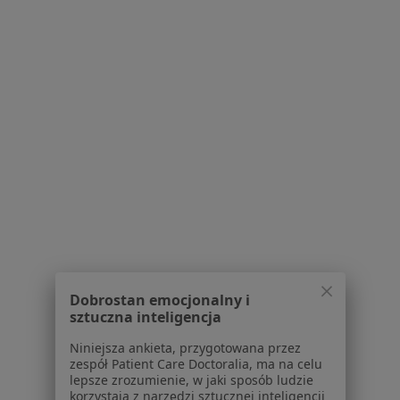
Polityka cookies
Jak działają wyniki wyszukiwania
Dostępność
O nas
Praca
Rekrutujemy!
Partnerzy
Centrum prasowe
Kontakt
Dla pacjentów
Lekarze
Placówki medyczne
Pytania i odpowiedzi
Usługi i zabiegi
Dobrostan emocjonalny i
Choroby
sztuczna inteligencja
Pomoc
Niniejsza ankieta, przygotowana przez
Aplikacje mobilne
zespół Patient Care Doctoralia, ma na celu
Blog dla pacjentów
lepsze zrozumienie, w jaki sposób ludzie
korzystają z narzędzi sztucznej inteligencji