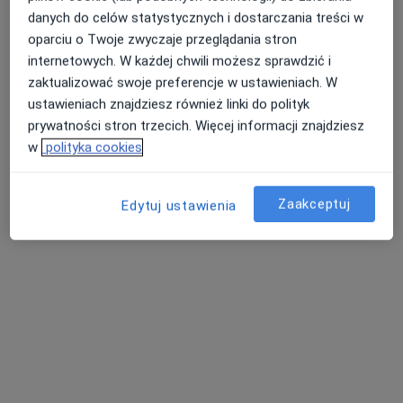
danych do celów statystycznych i dostarczania treści w
oparciu o Twoje zwyczaje przeglądania stron
internetowych. W każdej chwili możesz sprawdzić i
zaktualizować swoje preferencje w ustawieniach. W
ustawieniach znajdziesz również linki do polityk
prywatności stron trzecich. Więcej informacji znajdziesz
w
polityka cookies
STAR MEDICA Centrum Medyczne
·
Więcej
Ultrasonografia, Dermatologia, Endokrynologia
Zaakceptuj
Edytuj ustawienia
122 opinie
Księdza Ignacego Skorupki 2, Starogard Gdański
•
Mapa
USG piersi
250 zł
Pokaż więcej usług
lek. Joanna Kulla
lekarz wykonujący