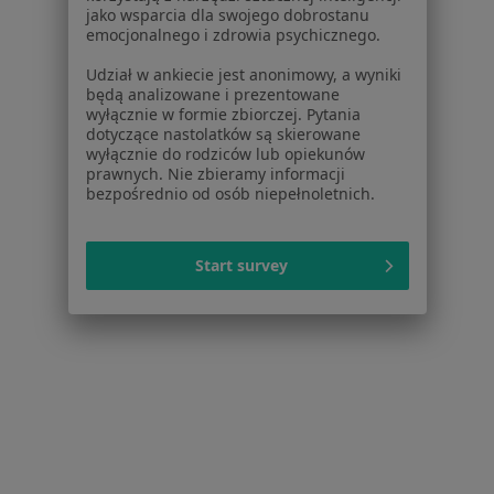
Dla profesjonalistów
jako wsparcia dla swojego dobrostanu
emocjonalnego i zdrowia psychicznego.
Cennik
Udział w ankiecie jest anonimowy, a wyniki
Dla lekarzy
będą analizowane i prezentowane
Dla placówek medycznych
wyłącznie w formie zbiorczej. Pytania
Noa Notes
nowość
dotyczące nastolatków są skierowane
wyłącznie do rodziców lub opiekunów
Baza wiedzy
prawnych. Nie zbieramy informacji
Centrum Pomocy dla Specjalisty
bezpośrednio od osób niepełnoletnich.
Kontakt
ZnanyLekarz - Strona główna
Start survey
ZnanyLekarz Sp. z o.o.
ul. Kolejowa 5/7
01-217 Warszawa, Polska
NIP: ⁠7010224868
KRS: ⁠0000347997
REGON: ⁠142276657
Sąd Rejonowy dla m.st. Warszawy w Warszawie XII