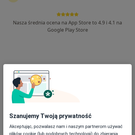
Bezpieczne płatności
Centrum Medyczne POLMED w
Nasza średnia ocena na App Store to 4.9 i 4.1 na
Google Play Store
Starogardzie Gdańskim
·
Więcej
Ultrasonografia, Interna, Pediatria
1031 opinii
Os. Kopernika 21, Starogard Gdański
•
Mapa
USG
220 zł
lek. Ryszard Tuliński
pediatra
Brak dostępnych specjalistów z wolnymi terminami w tym centrum medycznym.
Szanujemy Twoją prywatność
Pokaż profil
Akceptując, pozwalasz nam i naszym partnerom używać
plików cookie (lub podobnych technologii) do zbierania