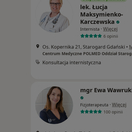
lek. Łucja
Maksymienko-
Karczewska
·
Więcej
Internista
6 opinii
Os. Kopernika 21, Starogard Gdański
•
Konsultacja internistyczna
mgr Ewa Wawruk
·
Więcej
Fizjoterapeuta
100 opinii