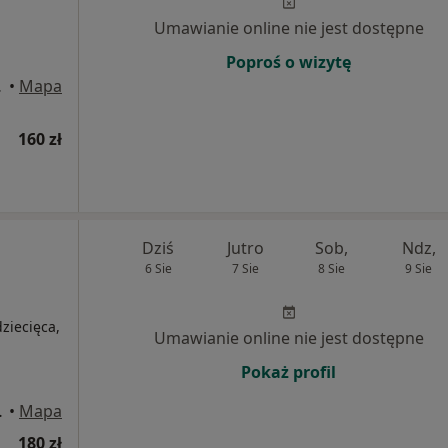
Umawianie online nie jest dostępne
Poproś o wizytę
 Gdański
•
Mapa
160 zł
Dziś
Jutro
Sob,
Ndz,
6 Sie
7 Sie
8 Sie
9 Sie
ziecięca,
Umawianie online nie jest dostępne
Pokaż profil
rd Gdański
•
Mapa
180 zł