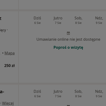
z
Dziś
Jutro
Sob,
Ndz,
6 Sie
7 Sie
8 Sie
9 Sie
·
ięcy
Umawianie online nie jest dostępne
Poproś o wizytę
 Gdański
•
Mapa
250 zł
a-
Dziś
Jutro
Sob,
Ndz,
6 Sie
7 Sie
8 Sie
9 Sie
·
Więcej