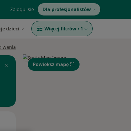
Zaloguj się
Dla profesjonalistów
je dzieci
Więcej filtrów
•
1
ukiwania
Powiększ mapę
Pon,
Wt,
Śr,
10 Sie
11 Sie
12 Sie