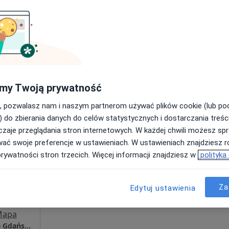
i
·
ernista
Umawianie online nie jest dostępne
Poproś o wizytę
Mapa
ński
my Twoją prywatność
od 200 zł
, pozwalasz nam i naszym partnerom używać plików cookie (lub p
) do zbierania danych do celów statystycznych i dostarczania treśc
zaje przeglądania stron internetowych. W każdej chwili możesz spr
Dziś
Jutro
Sob,
Ndz,
wać swoje preferencje w ustawieniach. W ustawieniach znajdziesz ró
6 Sie
7 Sie
8 Sie
9 Sie
oń
prywatności stron trzecich. Więcej informacji znajdziesz w
polityka
Umawianie online nie jest dostępne
Za
Edytuj ustawienia
Poproś o wizytę
Mapa
Centrum Medyczne POLMED w Starogardzie Gdańskim