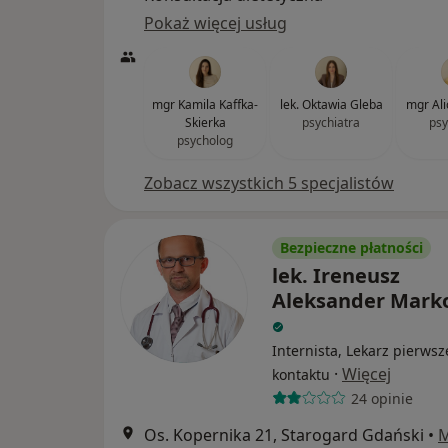
Pokaż więcej usług
mgr Kamila Kaffka-
lek. Oktawia Gleba
mgr Ali
Skierka
psychiatra
psy
psycholog
Zobacz wszystkich 5 specjalistów
Bezpieczne płatności
lek. Ireneusz
Aleksander Mark
Internista, Lekarz pierws
·
Więcej
kontaktu
24 opinie
Os. Kopernika 21, Starogard Gdański
•