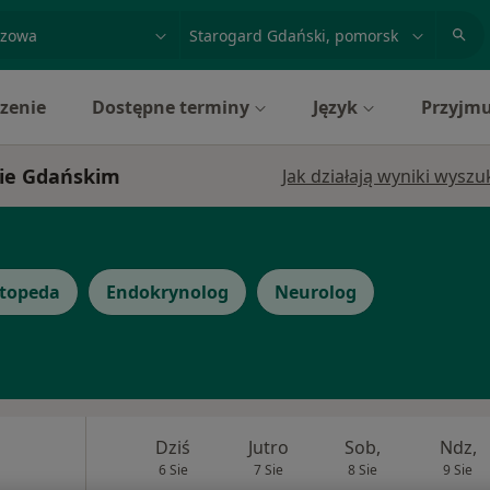
acja, badanie lub nazwisko
miasto lub dzielnica
zenie
Dostępne terminy
Język
Przyjmu
zie Gdańskim
Jak działają wyniki wysz
topeda
Endokrynolog
Neurolog
Dziś
Jutro
Sob,
Ndz,
6 Sie
7 Sie
8 Sie
9 Sie