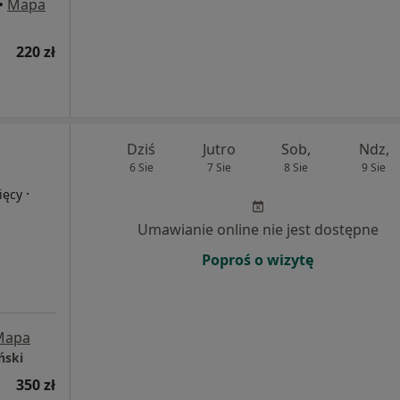
•
Mapa
220 zł
Dziś
Jutro
Sob,
Ndz,
6 Sie
7 Sie
8 Sie
9 Sie
·
ięcy
Umawianie online nie jest dostępne
Poproś o wizytę
Mapa
ński
350 zł