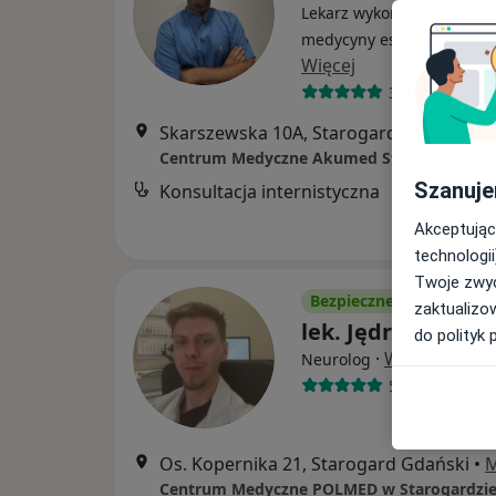
Lekarz wykonujący zabieg
medycyny estetycznej, Int
Więcej
31 opinii
Skarszewska 10A, Starogard Gdański
•
Centrum Medyczne Akumed Starogard Gda
Szanuje
Konsultacja internistyczna
Akceptując
technologii
Twoje zwyc
Bezpieczne płatności
zaktualizo
lek. Jędrzej Wojt
do polityk 
·
Więcej
Neurolog
52 opinie
Os. Kopernika 21, Starogard Gdański
•