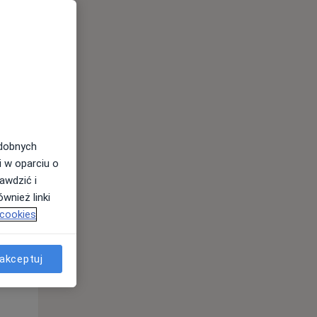
odobnych
i w oparciu o
awdzić i
Pon,
Wt,
Śr,
wnież linki
10 Sie
11 Sie
12 Sie
 cookies
akceptuj