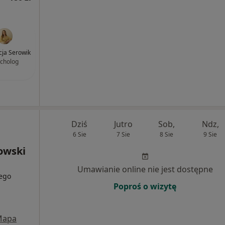
cja Serowik
cholog
Dziś
Jutro
Sob,
Ndz,
6 Sie
7 Sie
8 Sie
9 Sie
owski
Umawianie online nie jest dostępne
zego
Poproś o wizytę
Mapa