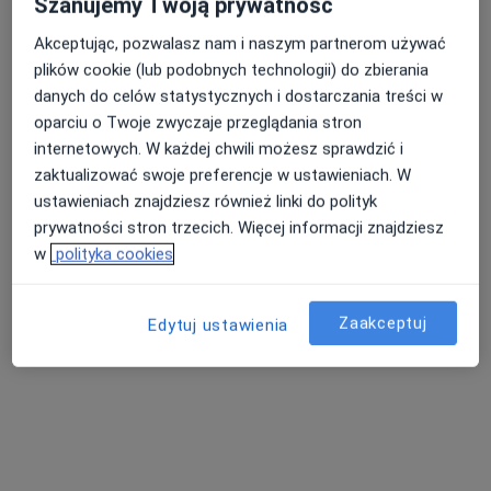
Szanujemy Twoją prywatność
Akceptując, pozwalasz nam i naszym partnerom używać
plików cookie (lub podobnych technologii) do zbierania
Nasza średnia ocena na App Store to 4.9 i 4.1 na
danych do celów statystycznych i dostarczania treści w
Nie znaleźliśmy specjalistów spełniających
Google Play Store
oparciu o Twoje zwyczaje przeglądania stron
podane kryteria
internetowych. W każdej chwili możesz sprawdzić i
zaktualizować swoje preferencje w ustawieniach. W
Spróbuj zmienić wybraną lokalizację lub wypróbuj
ustawieniach znajdziesz również linki do polityk
konsultacje online ze specjalistami z całego kraju.
prywatności stron trzecich. Więcej informacji znajdziesz
w
polityka cookies
Zmień lokalizację
Zaakceptuj
Poszukaj konsultacji online
Edytuj ustawienia