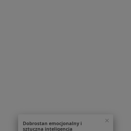
Pytania i odpowiedzi
Usługi i zabiegi
Choroby
Pomoc
Aplikacje mobilne
Blog dla pacjentów
Dla profesjonalistów
Cennik
Dla lekarzy
Dla placówek medycznych
Noa Notes
nowość
Baza wiedzy
Centrum Pomocy dla Specjalisty
Kontakt
ZnanyLekarz - Strona główna
ZnanyLekarz Sp. z o.o.
Dobrostan emocjonalny i
ul. Kolejowa 5/7
sztuczna inteligencja