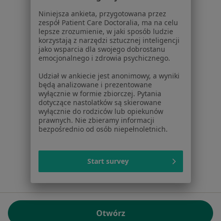
01-217 Warszawa, Polska
Niniejsza ankieta, przygotowana przez
zespół Patient Care Doctoralia, ma na celu
NIP: ⁠7010224868
lepsze zrozumienie, w jaki sposób ludzie
KRS: ⁠0000347997
korzystają z narzędzi sztucznej inteligencji
REGON: ⁠142276657
jako wsparcia dla swojego dobrostanu
emocjonalnego i zdrowia psychicznego.
Sąd Rejonowy dla m.st. Warszawy w Warszawie XII
Udział w ankiecie jest anonimowy, a wyniki
Wydział Gospodarczy KRS
będą analizowane i prezentowane
wyłącznie w formie zbiorczej. Pytania
Facebook
otwiera się w nowej karcie
dotyczące nastolatków są skierowane
wyłącznie do rodziców lub opiekunów
prawnych. Nie zbieramy informacji
bezpośrednio od osób niepełnoletnich.
otwiera się w nowej karcie
otwiera się w nowej karcie
otwiera się w nowej karcie
otwiera się w nowej karci
otwiera się
otwi
Polska
,
Türkiye
,
España
,
Italia
,
Deutschland
,
Česko
,
otwiera się w nowej karcie
otwiera się w nowej karcie
otwiera się w nowej karcie
otwiera się w nowej kar
otwiera się 
otwier
Portugal
,
México
,
Chile
,
Brasil
,
Argentina
,
Perú
,
Start survey
otwiera się w nowej karc
Colombia
Płatności kartą
ROZPORZĄDZENIE (UE) 2022/2065 (DSA) art. 24:
Otwórz