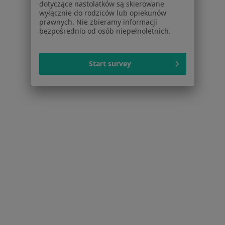
dotyczące nastolatków są skierowane
wyłącznie do rodziców lub opiekunów
Tętniaki w Starogardzie Gdańskim
prawnych. Nie zbieramy informacji
bezpośrednio od osób niepełnoletnich.
Przepuklina w Starogardzie Gdańskim
Schizofrenia w Starogardzie Gdańskim
Start survey
Więcej (15)
Więcej w kategorii: Schorzenia w Starogardz
Łokieć Tenisisty Specjaliści W Starogardzie Gdańskim
Serwis
Regulamin
Polityka prywatności pacjentów