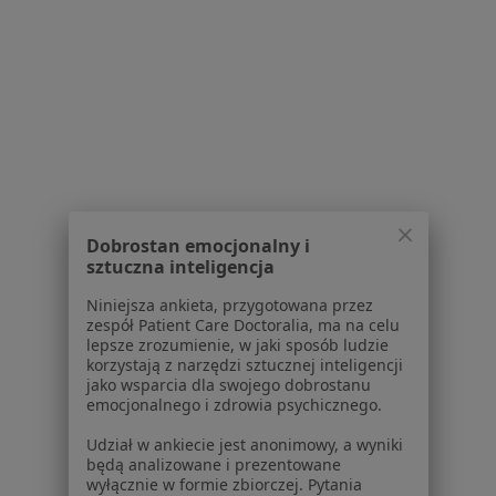
1
2
Powiązane wyszukiwania
W pobliżu Starogardu Gdańskiego
łokieć tenisisty w Gdańsku
łokieć tenisisty w Kościerzynie
łokieć tenisisty w Pruszczu Gdańskim
Dobrostan emocjonalny i
sztuczna inteligencja
łokieć tenisisty w Baninie
Niniejsza ankieta, przygotowana przez
łokieć tenisisty w Kartuzach
zespół Patient Care Doctoralia, ma na celu
lepsze zrozumienie, w jaki sposób ludzie
Więcej (10)
korzystają z narzędzi sztucznej inteligencji
Więcej w kategorii: W pobliżu Starogardu Gd
jako wsparcia dla swojego dobrostanu
emocjonalnego i zdrowia psychicznego.
Schorzenia w Starogardzie Gdańskim
Udział w ankiecie jest anonimowy, a wyniki
Miażdżyca w Starogardzie Gdańskim
będą analizowane i prezentowane
wyłącznie w formie zbiorczej. Pytania
żylaki kończyn dolnych w Starogardzie Gdańskim