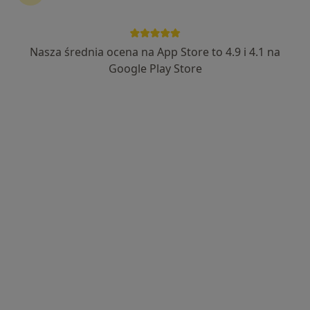
Nasza średnia ocena na App Store to 4.9 i 4.1 na
mgr Kamil Bączek
Google Play Store
·
Więcej
Fizjoterapeuta
63 opinie
aleja Jana Pawła II 1, Starogard Gdański
•
Mapa
Arthro Cure Clinic
Konsultacja fizjoterapeutyczna
220 zł
Specjalista nie oferuje umawiania online pod tym adresem.
Poproś o wizytę