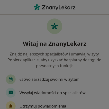
Me
Łokieć Tenisisty • Starogard Gdański, pomorskie
Filtry
• 1
Ubezpieczenie
Map
Łokieć tenisisty specjaliści w Starogardzie
Witaj na ZnanyLekarz
Gdańskim
Jak działają wyniki wyszukiwania
Znajdź najlepszych specjalistów i umawiaj wizyty.
Pobierz aplikację, aby uzyskać bezpłatny dostęp do
przydatnych funkcji:
Jakiego specjalisty szukasz?
Ortopeda
Fizjoterapeuta
Endokrynolog
Łatwo zarządzaj swoimi wizytami
Wysyłaj wiadomości do specjalistów
Otrzymuj powiadomienia