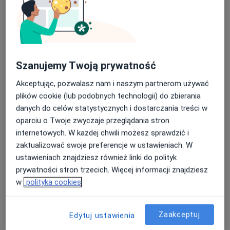
Szanujemy Twoją prywatność
lek. Michał Gorczyca
Akceptując, pozwalasz nam i naszym partnerom używać
·
Więcej
Ortopeda
plików cookie (lub podobnych technologii) do zbierania
223 opinie
danych do celów statystycznych i dostarczania treści w
Hallera 15, Starogard Gdański
•
Mapa
oparciu o Twoje zwyczaje przeglądania stron
AllMed Centrum Medyczne
internetowych. W każdej chwili możesz sprawdzić i
zaktualizować swoje preferencje w ustawieniach. W
Konsultacja ortopedyczna
300 zł
ustawieniach znajdziesz również linki do polityk
Specjalista nie oferuje umawiania online pod tym adresem.
prywatności stron trzecich. Więcej informacji znajdziesz
w
polityka cookies
Poproś o wizytę
Zaakceptuj
Edytuj ustawienia