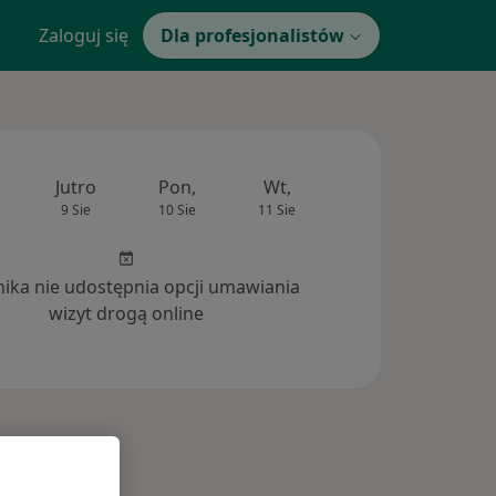
Zaloguj się
Dla profesjonalistów
Jutro
Pon,
Wt,
Śr,
Czw
9 Sie
10 Sie
11 Sie
12 Sie
13 Si
inika nie udostępnia opcji umawiania
wizyt drogą online