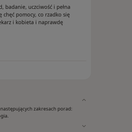
 badanie, uczciwość i pełna
ę chęć pomocy, co rzadko się
ekarz i kobieta i naprawdę
ka Magdaena G
następujących zakresach porad:
gia.