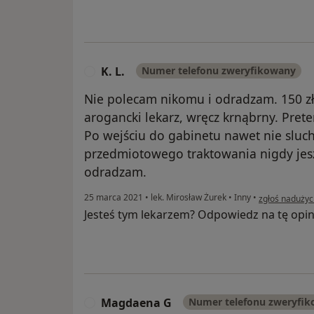
K. L.
Numer telefonu zweryfikowany
K
Nie polecam nikomu i odradzam. 150 z
arogancki lekarz, wręcz krnąbrny. Prete
Po wejściu do gabinetu nawet nie sluch
przedmiotowego traktowania nigdy jes
odradzam.
w opinii użytko
25 marca 2021
•
lek. Mirosław Żurek
•
Inny
•
zgłoś nadużyc
Jesteś tym lekarzem? Odpowiedz na tę opin
Magdaena G
Numer telefonu zweryfi
M