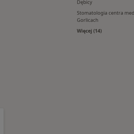
Dębicy
 centra medyczne
Stomatologia centra me
Gorlicach
Więcej (14)
Więcej w kategori