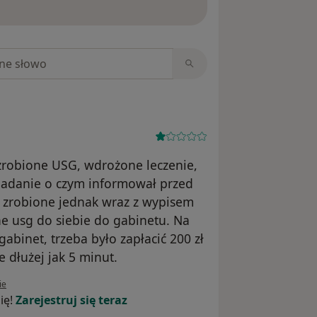
niach
 zrobione USG, wdrożone leczenie,
badanie o czym informował przed
 zrobione jednak wraz z wypisem
e usg do siebie do gabinetu. Na
gabinet, trzeba było zapłacić 200 zł
 dłużej jak 5 minut.
ownika B.Z
ie
ię!
Zarejestruj się teraz