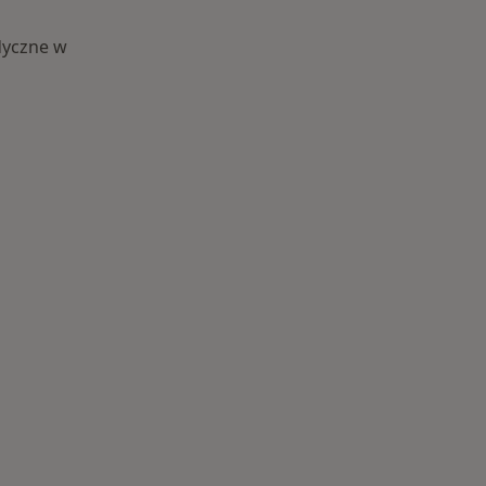
dyczne w
i: Centra medyczne Stomatologia w pobliżu