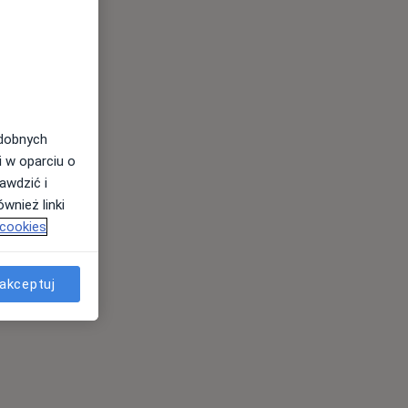
odobnych
i w oparciu o
awdzić i
wnież linki
 cookies
akceptuj