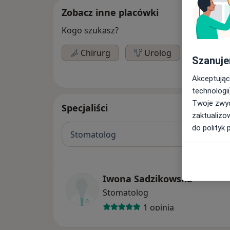
Zobacz inne placówki
Kogo szukasz?
Chirurg
Urolog
Laryn
Szanuje
Akceptując
technologii
Twoje zwyc
Specjaliści
zaktualizo
do polityk 
Stomatolog
Iwona Sadzikowska
Stomatolog
1 opinia