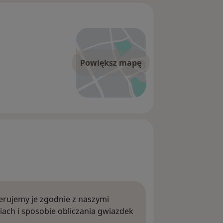
Powiększ mapę
rujemy je zgodnie z naszymi
iach i sposobie obliczania gwiazdek
ięcej o opiniach