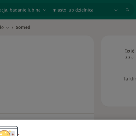
acja, badanie lub nazwisko
miasto lub dzielnica
ło
Somed
miasto
Zmień miasto
Dziś
8 Sie
Ta kl
Opinie