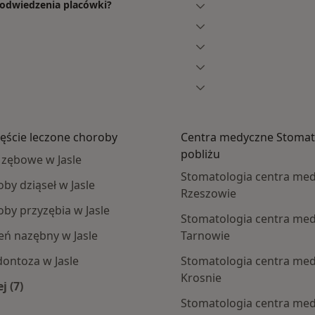
 odwiedzenia placówki?
ęście leczone choroby
Centra medyczne Stomat
pobliżu
 zębowe w Jasle
Stomatologia centra me
by dziąseł w Jasle
Rzeszowie
by przyzębia w Jasle
Stomatologia centra me
ń nazębny w Jasle
Tarnowie
ontoza w Jasle
Stomatologia centra me
Krosnie
j (7)
Więcej w kategorii: Najczęście leczone choroby
Stomatologia centra me