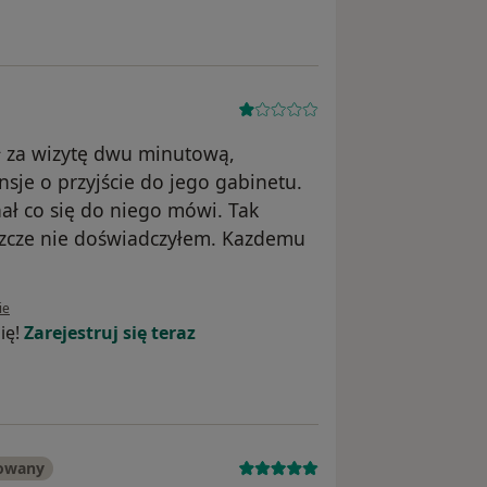
ł za wizytę dwu minutową,
nsje o przyjście do jego gabinetu.
ał co się do niego mówi. Tak
zcze nie doświadczyłem. Kazdemu
wnika K. L.
ie
ię!
Zarejestruj się teraz
kowany