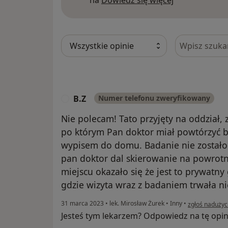
na
Dowiedz się więcej
Szukaj w opi
B.Z
Numer telefonu zweryfikowany
B
Nie polecam! Tato przyjęty na oddział,
po którym Pan doktor miał powtórzyć 
wypisem do domu. Badanie nie zostało
pan doktor dal skierowanie na powrotn
miejscu okazało się że jest to prywatny 
gdzie wizyta wraz z badaniem trwała nie
w opinii użytk
31 marca 2023
•
lek. Mirosław Żurek
•
Inny
•
zgłoś nadużyc
Jesteś tym lekarzem? Odpowiedz na tę opin