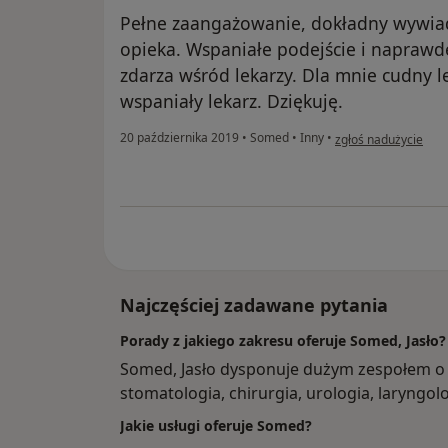
Pełne zaangażowanie, dokładny wywiad,
opieka. Wspaniałe podejście i naprawd
zdarza wśród lekarzy. Dla mnie cudny l
wspaniały lekarz. Dziękuję.
w opinii użytkowni
20 października 2019
•
Somed
•
Inny
•
zgłoś nadużycie
Najczęściej zadawane pytania
Porady z jakiego zakresu oferuje Somed, Jasło?
Somed, Jasło dysponuje dużym zespołem o 
stomatologia, chirurgia, urologia, laryngolo
Jakie usługi oferuje Somed?