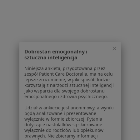
Niepubliczny Zakład Lecznictwa
Ambulatoryjnego Bytków Szeja-Zabawa,
Morawiec, Knap-Ulbrich i partnerzy
Spółka Lekarska
·
Więcej
Reumatologia, Ginekologia, Pediatria
Dobrostan emocjonalny i
Niepodległości 29, Siemianowice Śląskie
•
Mapa
sztuczna inteligencja
Brak dostępnych specjalistów z wolnymi terminami w tym centrum medycznym.
Niniejsza ankieta, przygotowana przez
zespół Patient Care Doctoralia, ma na celu
Pokaż profil
lepsze zrozumienie, w jaki sposób ludzie
korzystają z narzędzi sztucznej inteligencji
jako wsparcia dla swojego dobrostanu
emocjonalnego i zdrowia psychicznego.
Udział w ankiecie jest anonimowy, a wyniki
Strona Główna
Placówki
Reumatologia
Zmień miasto
będą analizowane i prezentowane
Chorzów
Zmień miasto
wyłącznie w formie zbiorczej. Pytania
dotyczące nastolatków są skierowane
wyłącznie do rodziców lub opiekunów
prawnych. Nie zbieramy informacji