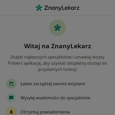
Me
Reumatologia • Chorzów, śląskie
Filtry
• 1
Ubezpieczenie
Map
Reumatologia placówki w Chorzowie
Witaj na ZnanyLekarz
Jak działają wyniki wyszukiwania
Znajdź najlepszych specjalistów i umawiaj wizyty.
Pobierz aplikację, aby uzyskać bezpłatny dostęp do
Wybierz swoje ubezpieczenie
przydatnych funkcji:
Łatwo zarządzaj swoimi wizytami
Wysyłaj wiadomości do specjalistów
Otrzymuj powiadomienia