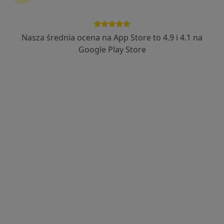
Severux Centrum Medyczne
·
Więcej
Reumatologia, Radiologia, Medycyna estetyczna
Nasza średnia ocena na App Store to 4.9 i 4.1 na
3685 opinii
Google Play Store
ul. Katowicka 157, Chorzów
•
Mapa
Konsultacja reumatologiczna
300 zł
Brak dostępnych specjalistów z wolnymi terminami w tym centrum medycznym.
Pokaż profil