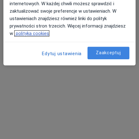
internetowych. W każdej chwili możesz sprawdzić i
lek. Monika Kołodziej
zaktualizować swoje preferencje w ustawieniach. W
internista
ustawieniach znajdziesz również linki do polityk
Brak dostępnych specjalistów z wolnymi terminami w tym centrum medycznym.
prywatności stron trzecich. Więcej informacji znajdziesz
w
polityka cookies
Pokaż profil
Zaakceptuj
Edytuj ustawienia
Bezpieczne płatności
Centrum Medyczne Primamed
·
Więcej
Reumatologia, Ortopedia, Ortopedia dziecięca
880 opinii