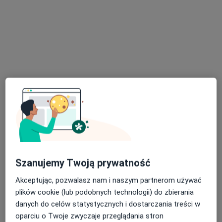
Specjaliści znajdują się poza Chorzów, śląskie, w
obszarach bliskich Twojemu wyszukiwaniu.
Bezpieczne płatności
Centrum Medyczne GLIVCLINIC
·
Więcej
Reumatologia, Chirurgia, Bariatria
7791 opinii
Szanujemy Twoją prywatność
DL PIANO Segment C - Wrocławska 54, Katowice
•
Mapa
Akceptując, pozwalasz nam i naszym partnerom używać
Konsultacja reumatologiczna
299 zł
plików cookie (lub podobnych technologii) do zbierania
danych do celów statystycznych i dostarczania treści w
oparciu o Twoje zwyczaje przeglądania stron