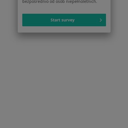
bezpośrednio od osób niepełnoletnich.
Serwis
Start survey
Regulamin
Polityka prywatności pacjentów
Polityka prywatności profesjonalistów
Polityka prywatności dla profesjonalistów, których
dane pozyskaliśmy samodzielnie
Polityka cookies
Jak działają wyniki wyszukiwania
Dostępność
O nas
Praca
Rekrutujemy!
Partnerzy
Centrum prasowe
Kontakt
Dla pacjentów