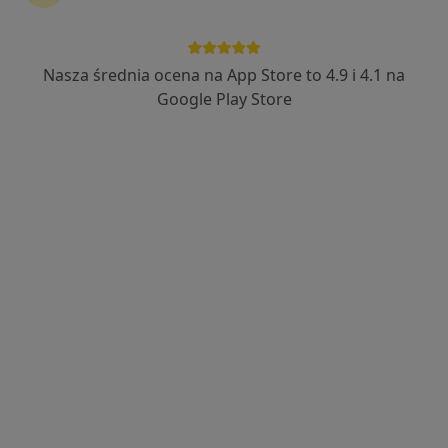
Holistic-Clinic
·
Więcej
Pulmonologia, Ginekologia, Alergologia
Nasza średnia ocena na App Store to 4.9 i 4.1 na
602 opinie
Google Play Store
Bystrzańska 94, Bielsko-Biała
•
Mapa
Konsultacja pulmonologiczna
250 zł
lek. Daria Taracha-
lek. Marta Kocik-
Guz
Buczek
pulmonolog
alergolog
Brak dostępnych specjalistów z wolnymi terminami w tym centrum medycznym.
Pokaż profil