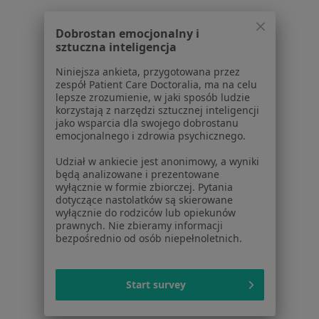
Dobrostan emocjonalny i
sztuczna inteligencja
Niniejsza ankieta, przygotowana przez
zespół Patient Care Doctoralia, ma na celu
lepsze zrozumienie, w jaki sposób ludzie
Serwis
korzystają z narzędzi sztucznej inteligencji
jako wsparcia dla swojego dobrostanu
Regulamin
emocjonalnego i zdrowia psychicznego.
Polityka prywatności pacjentów
Polityka prywatności profesjonalistów
Udział w ankiecie jest anonimowy, a wyniki
będą analizowane i prezentowane
Polityka prywatności dla profesjonalistów, których
wyłącznie w formie zbiorczej. Pytania
dane pozyskaliśmy samodzielnie
dotyczące nastolatków są skierowane
Polityka cookies
wyłącznie do rodziców lub opiekunów
prawnych. Nie zbieramy informacji
Jak działają wyniki wyszukiwania
bezpośrednio od osób niepełnoletnich.
Dostępność
O nas
Praca
Rekrutujemy!
Start survey
Partnerzy
Centrum prasowe