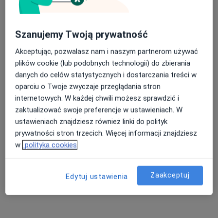
Pokaż profil
Szanujemy Twoją prywatność
Akceptując, pozwalasz nam i naszym partnerom używać
plików cookie (lub podobnych technologii) do zbierania
danych do celów statystycznych i dostarczania treści w
oparciu o Twoje zwyczaje przeglądania stron
internetowych. W każdej chwili możesz sprawdzić i
zaktualizować swoje preferencje w ustawieniach. W
ustawieniach znajdziesz również linki do polityk
Centrum Medicover Karpacka
prywatności stron trzecich. Więcej informacji znajdziesz
·
Więcej
Pulmonologia, Ginekologia, Endokrynologia
w
polityka cookies
111 opinii
Karpacka 24, Bielsko-Biała
•
Mapa
Zaakceptuj
Edytuj ustawienia
Konsultacja pulmonologiczna
330 zł