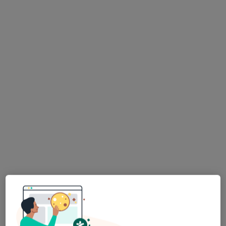
Klinika GALENA Szpital i poradnie
specjalistyczne
·
Więcej
Pulmonologia, Ginekologia, Chirurgia
376 opinii
Żywiecka 71, Bielsko-Biała
•
Mapa
Konsultacja pulmonologiczna (kolejna wizyta)
200 zł
lek. Daria Taracha-
Guz
pulmonolog
Brak dostępnych specjalistów z wolnymi terminami w tym centrum medycznym.