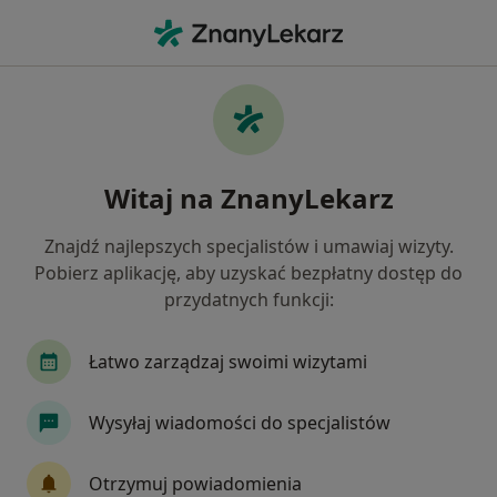
Me
Pulmonologia • Wilkowice, śląskie
Filtry
• 1
Ubezpieczenie
Map
Pulmonologia placówki w Wilkowicach
Witaj na ZnanyLekarz
Jak działają wyniki wyszukiwania
Znajdź najlepszych specjalistów i umawiaj wizyty.
Pobierz aplikację, aby uzyskać bezpłatny dostęp do
Wybierz swoje ubezpieczenie
przydatnych funkcji:
Łatwo zarządzaj swoimi wizytami
Wysyłaj wiadomości do specjalistów
Otrzymuj powiadomienia