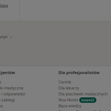
apa
ostyń
miasto
Zmień miasto
cjentów
Dla profesjonalistów
e
Cennik
ki medyczne
Dla lekarzy
a i odpowiedzi
Dla placówek medycznych
i zabiegi
Noa Notes
nowość
by
Baza wiedzy