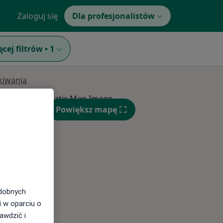
Zaloguj się
Dla profesjonalistów
ęcej filtrów
•
1
ukiwania
Wt,
Śr,
Czw,
Powiększ mapę
11 Sie
12 Sie
13 Sie
odobnych
i w oparciu o
awdzić i