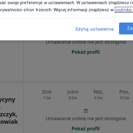
wać swoje preferencje w ustawieniach. W ustawieniach znajdziesz ró
prywatności stron trzecich. Więcej informacji znajdziesz w
polityka
Dziś
Jutro
Ndz,
Pon,
7 Sie
8 Sie
9 Sie
10 Sie
Za
Edytuj ustawienia
Umawianie online nie jest dostępne
Pokaż profil
Dziś
Jutro
Ndz,
Pon,
ycyny
7 Sie
8 Sie
9 Sie
10 Sie
.
zczyk,
Umawianie online nie jest dostępne
howiak
Pokaż profil