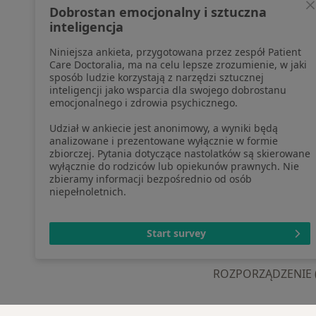
profesjonalistów, których dane
Pomoc
Dobrostan emocjonalny i sztuczna
pozyskaliśmy samodzielnie
Aplika
inteligencja
Polityka cookies
Blog d
Niniejsza ankieta, przygotowana przez zespół Patient
Jak działają wyniki wyszukiwania
Care Doctoralia, ma na celu lepsze zrozumienie, w jaki
Dostępność
sposób ludzie korzystają z narzędzi sztucznej
O nas
inteligencji jako wsparcia dla swojego dobrostanu
emocjonalnego i zdrowia psychicznego.
Praca
Rekrutujemy!
Partnerzy
Udział w ankiecie jest anonimowy, a wyniki będą
Centrum prasowe
analizowane i prezentowane wyłącznie w formie
zbiorczej. Pytania dotyczące nastolatków są skierowane
Kontakt
wyłącznie do rodziców lub opiekunów prawnych. Nie
zbieramy informacji bezpośrednio od osób
niepełnoletnich.
otwiera się w now
otwiera s
o
Polska
,
Türkiye
,
España
,
Start survey
ROZPORZĄDZENIE (UE