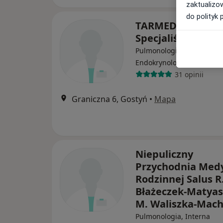
zaktualizo
do polityk 
TARMED Lekarze
Specjaliści
Pulmonologia, Interna,
·
Więcej
Endokrynologia
31 opinii
Graniczna 6, Gostyń
•
Mapa
Niepuliczny
Przychodnia Med
Rodzinnej Salus R
Błażeczek-Matyas
M. Waliszka-Mac
Pulmonologia, Interna