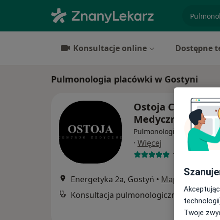
specjaliz
Konsultacje online
Dostępne t
Pulmonologia placówki w Gostyni
Ostoja Centrum
Medyczne
Pulmonologia, Interna, Al
·
Więcej
13 opinii
Szanuje
Energetyka 2a, Gostyń
•
Mapa
Akceptując
Konsultacja pulmonologiczna
technologii
Twoje zwyc