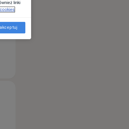
wnież linki
 cookies
Wt,
Śr,
Czw,
11 Sie
12 Sie
13 Sie
akceptuj
Wt,
Śr,
Czw,
11 Sie
12 Sie
13 Sie