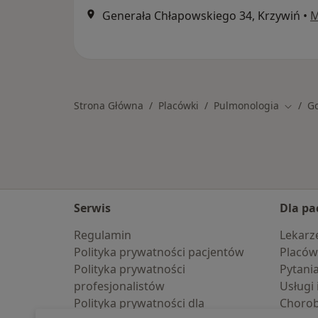
Generała Chłapowskiego 34, Krzywiń
•
M
Strona Główna
Placówki
Pulmonologia
G
Zmień 
Serwis
Dla pa
Regulamin
Lekarz
Polityka prywatności pacjentów
Placów
Polityka prywatności
Pytani
profesjonalistów
Usługi 
Polityka prywatności dla
Choro