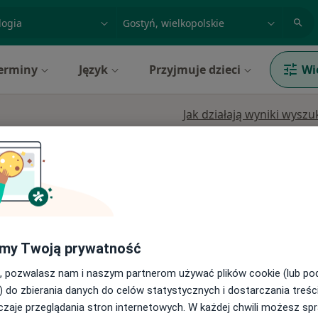
acja, badanie lub nazwisko
miasto lub dzielnica
erminy
Język
Przyjmuje dzieci
Wi
Jak działają wyniki wysz
Dziś
Jutro
Ndz,
Pon,
7 Sie
8 Sie
9 Sie
10 Sie
ergologia
Umawianie online nie jest dostępne
Pokaż profil
my Twoją prywatność
, pozwalasz nam i naszym partnerom używać plików cookie (lub p
) do zbierania danych do celów statystycznych i dostarczania treśc
zaje przeglądania stron internetowych. W każdej chwili możesz spr