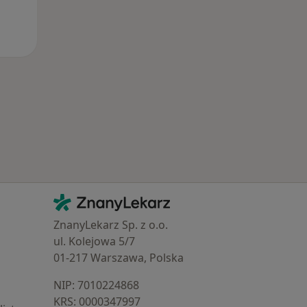
Kontakt
ZnanyLekarz - Strona główna
ZnanyLekarz Sp. z o.o.
ul. Kolejowa 5/7
01-217 Warszawa, Polska
NIP: ⁠7010224868
KRS: ⁠0000347997