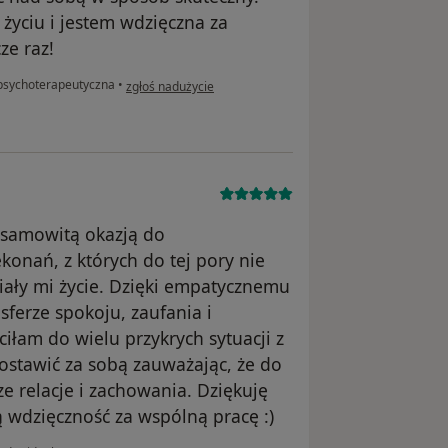
yciu i jestem wdzięczna za
ze raz!
w opinii użytkownika Patrycja
psychoterapeutyczna
•
zgłoś nadużycie
esamowitą okazją do
onań, z których do tej pory nie
iały mi życie. Dzięki empatycznemu
ferze spokoju, zaufania i
ciłam do wielu przykrych sytuacji z
ostawić za sobą zauważając, że do
ze relacje i zachowania. Dziękuję
 wdzięczność za wspólną pracę :)