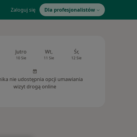
Zaloguj się
Dla profesjonalistów
Jutro
Wt,
Śr,
Czw,
Pt,
10 Sie
11 Sie
12 Sie
13 Sie
14 Si
inika nie udostępnia opcji umawiania
wizyt drogą online