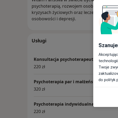
psychoterapią, rozwojem osobistym, pogłę
kryzysach życiowych oraz leczeniem zabur
osobowości i depresji.
Usługi
Szanuje
Akceptując
Konsultacja psychoterapeutyczna
technologii
220 zł
Twoje zwyc
zaktualizo
do polityk 
Psychoterapia par i małżeństw
320 zł
Psychoterapia indywidualna
220 zł