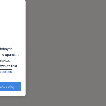
odobnych
i w oparciu o
awdzić i
wnież linki
 cookies
akceptuj