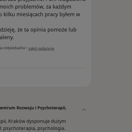
 moich problemów, za każdym
o kilku miesiącach pracy byłem w
dzieję, że ta opinia pomoże lub
aleny.
w opinii użytkownika K. C.
a indywidualna
•
zgłoś nadużycie
Centrum Rozwoju i Psychoterapii,
apii, Kraków dysponuje dużym
 psychoterapia, psychologia.