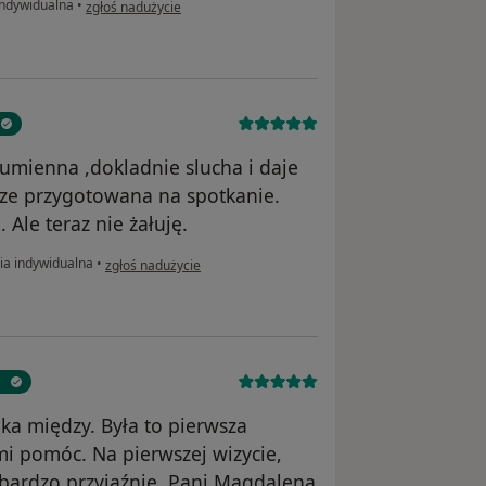
w opinii użytkownika I.
indywidualna
•
zgłoś nadużycie
umienna ,dokladnie slucha i daje
sze przygotowana na spotkanie.
Ale teraz nie żałuję.
w opinii użytkownika AM
ia indywidualna
•
zgłoś nadużycie
ka między. Była to pierwsza
mi pomóc. Na pierwszej wizycie,
bardzo przyjaźnie. Pani Magdalena