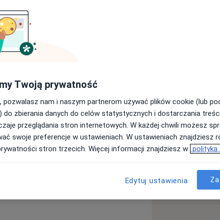
bianiem wiedzy o sobie, wsparciem w
zeń nerwicowych, zaburzeń
my Twoją prywatność
, pozwalasz nam i naszym partnerom używać plików cookie (lub p
) do zbierania danych do celów statystycznych i dostarczania treśc
zaje przeglądania stron internetowych. W każdej chwili możesz spr
wać swoje preferencje w ustawieniach. W ustawieniach znajdziesz ró
prywatności stron trzecich. Więcej informacji znajdziesz w
polityka
Za
Edytuj ustawienia