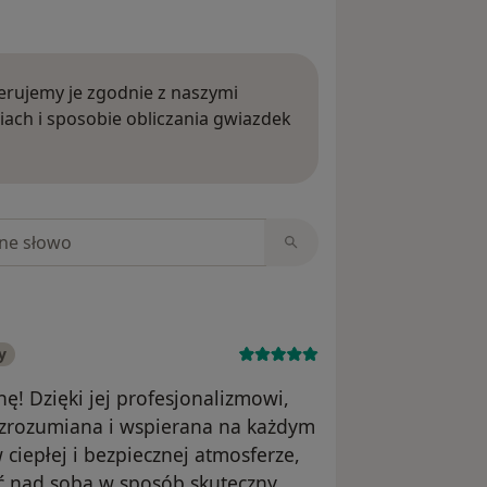
rujemy je zgodnie z naszymi
iach i sposobie obliczania gwiazdek
ięcej o opiniach
niach
y
! Dzięki jej profesjonalizmowi,
 zrozumiana i wspierana na każdym
 ciepłej i bezpiecznej atmosferze,
ać nad sobą w sposób skuteczny.