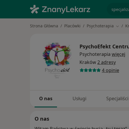
specjaliz
Strona Główna
Placówki
Psychoterapia
K
Zmień 
PsychoEfekt Centr
Psychoterapia
więcej
Kraków
2 adresy
4 opinie
O nas
Usługi
Specjaliści
O nas
Witam Państwa w świecie bycia „tu i teraz