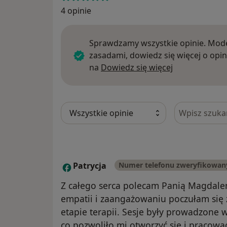
4 opinie
Sprawdzamy wszystkie opinie. Mode
zasadami, dowiedz się więcej o opin
Dowiedz się w
na
Dowiedz się więcej
Szukaj w opi
Patrycja
Numer telefonu zweryfikowan
P
Z całego serca polecam Panią Magdalenę
empatii i zaangażowaniu poczułam się
etapie terapii. Sesje były prowadzone w
co pozwoliło mi otworzyć się i pracow