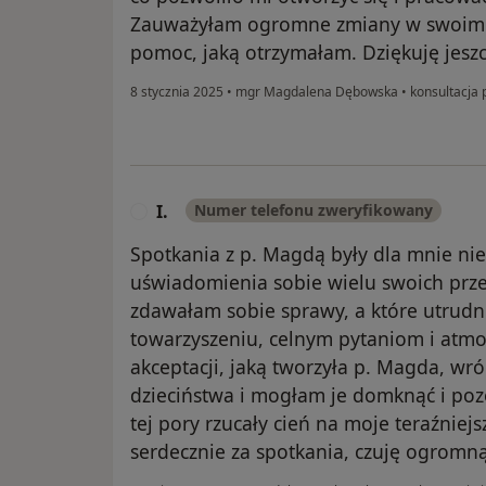
Zauważyłam ogromne zmiany w swoim ż
pomoc, jaką otrzymałam. Dziękuję jeszc
8 stycznia 2025
•
mgr Magdalena Dębowska
•
konsultacja 
I.
Numer telefonu zweryfikowany
I
Spotkania z p. Magdą były dla mnie ni
uświadomienia sobie wielu swoich przek
zdawałam sobie sprawy, a które utrudn
towarzyszeniu, celnym pytaniom i atmos
akceptacji, jaką tworzyła p. Magda, wró
dzieciństwa i mogłam je domknąć i poz
tej pory rzucały cień na moje teraźniejs
serdecznie za spotkania, czuję ogromną