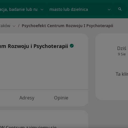
acja, badanie lub nazwisko
miasto lub dzielnica
raków
Psychoefekt Centrum Rozwoju I Psychoterapii
miasto
Zmień miasto
um Rozwoju i Psychoterapii
Dziś
9 Sie
Ta kl
Adresy
Opinie
”. W Centrum zajmujemy się