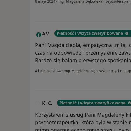
8 maja 2024
•
mgr Magdalena Dębowska
•
psychoterapia 
AM
Płatność i wizyta zweryfikowane
A
Pani Magda ciepła, empatyczna ,miła, s
czas na odpowiedź i przemyslenie,zaw
Bardzo się bałam pierwszego spotkania. 
4 kwietnia 2024
•
mgr Magdalena Dębowska
•
psychoterap
K. C.
Płatność i wizyta zweryfikowane
K
Korzystałem z usług Pani Magdaleny kil
psychoterapeutka, która była w stanie 
mimo ogarniającego mnie stresu, było 