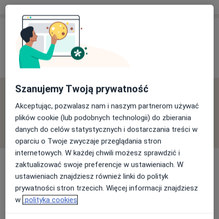
Opinie o specjalistach (35)
35 opinii
Szanujemy Twoją prywatność
Sprawdzamy wszystkie opinie. Moderujemy je
Akceptując, pozwalasz nam i naszym partnerom używać
zgodnie z naszymi zasadami, dowiedz się więcej o
plików cookie (lub podobnych technologii) do zbierania
opiniach i sposobie obliczania gwiazdek na
Dowiedz się więcej o opiniach
danych do celów statystycznych i dostarczania treści w
Dowiedz się więcej
oparciu o Twoje zwyczaje przeglądania stron
internetowych. W każdej chwili możesz sprawdzić i
zaktualizować swoje preferencje w ustawieniach. W
ustawieniach znajdziesz również linki do polityk
prywatności stron trzecich. Więcej informacji znajdziesz
Szukaj w opiniach
w
polityka cookies