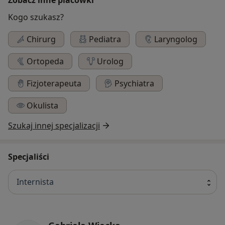
Kogo szukasz?
Chirurg
Pediatra
Laryngolog
Ortopeda
Urolog
Fizjoterapeuta
Psychiatra
Okulista
Szukaj innej specjalizacji
Specjaliści
Internista