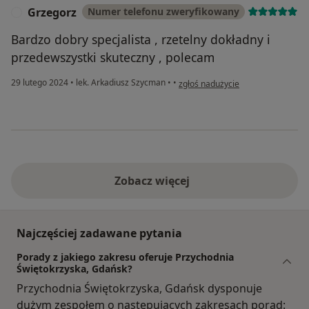
Grzegorz
Numer telefonu zweryfikowany
G
Bardzo dobry specjalista , rzetelny dokładny i
przedewszystki skuteczny , polecam
w opinii użytkownika Grzegorz
29 lutego 2024
•
lek. Arkadiusz Szycman
•
•
zgłoś nadużycie
Zobacz więcej
Najczęściej zadawane pytania
Porady z jakiego zakresu oferuje Przychodnia
Świętokrzyska, Gdańsk?
Przychodnia Świętokrzyska, Gdańsk dysponuje
dużym zespołem o następujących zakresach porad: