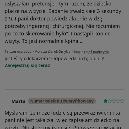
usłyszałam pretensje - tym razem, że dziecko
płacze na wizycie. Badanie trwało całe 3 sekundy
(!!!). I pani doktor powiedziała „nie widzę
potrzeby ingerencji chirurgicznej. Nie rozumiem
po co to skierowanie było”. I nastąpił koniec
wizyty. To jest normalnie kpina…
w opinii użytkownika Karolin
18 czerwca 2025
•
Violetta Ziarek-Smykla
•
Inny
•
zgłoś nadużycie
Jesteś tym lekarzem? Odpowiedz na tę opinię!
Zarejestruj się teraz
Marta
Numer telefonu zweryfikowany
M
Myślałam, że może ludzie są przewrażliwieni i ta
pani nie jest taka zła, więc zapisałam dziecko na
wizytę. Niestety myliłam się! Pierwszy raz w życiu