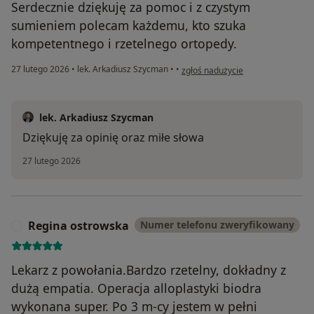
Serdecznie dziękuję za pomoc i z czystym
sumieniem polecam każdemu, kto szuka
kompetentnego i rzetelnego ortopedy.
w opinii użytkownika Sławek.K.
27 lutego 2026
•
lek. Arkadiusz Szycman
•
•
zgłoś nadużycie
lek. Arkadiusz Szycman
Dziękuję za opinię oraz miłe słowa
27 lutego 2026
Regina ostrowska
Numer telefonu zweryfikowany
R
Lekarz z powołania.Bardzo rzetelny, dokładny z
dużą empatia. Operacja alloplastyki biodra
wykonana super. Po 3 m-cy jestem w pełni