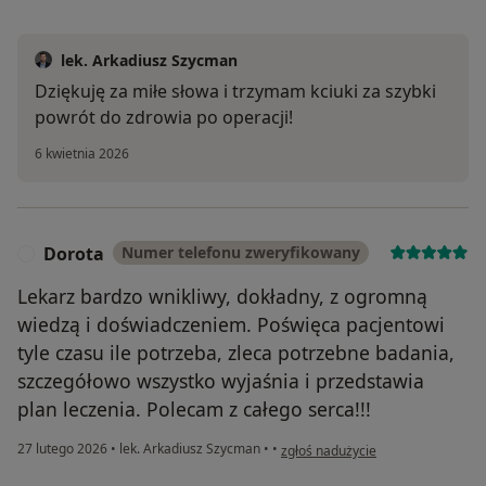
lek. Arkadiusz Szycman
Dziękuję za miłe słowa i trzymam kciuki za szybki
powrót do zdrowia po operacji!
6 kwietnia 2026
Dorota
Numer telefonu zweryfikowany
D
Lekarz bardzo wnikliwy, dokładny, z ogromną
wiedzą i doświadczeniem. Poświęca pacjentowi
tyle czasu ile potrzeba, zleca potrzebne badania,
szczegółowo wszystko wyjaśnia i przedstawia
plan leczenia. Polecam z całego serca!!!
w opinii użytkownika Dorota
27 lutego 2026
•
lek. Arkadiusz Szycman
•
•
zgłoś nadużycie