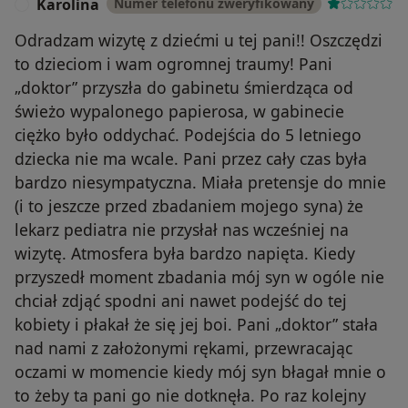
Karolina
Numer telefonu zweryfikowany
K
Odradzam wizytę z dziećmi u tej pani!! Oszczędzi
to dzieciom i wam ogromnej traumy! Pani
„doktor” przyszła do gabinetu śmierdząca od
świeżo wypalonego papierosa, w gabinecie
ciężko było oddychać. Podejścia do 5 letniego
dziecka nie ma wcale. Pani przez cały czas była
bardzo niesympatyczna. Miała pretensje do mnie
(i to jeszcze przed zbadaniem mojego syna) że
lekarz pediatra nie przysłał nas wcześniej na
wizytę. Atmosfera była bardzo napięta. Kiedy
przyszedł moment zbadania mój syn w ogóle nie
chciał zdjąć spodni ani nawet podejść do tej
kobiety i płakał że się jej boi. Pani „doktor” stała
nad nami z założonymi rękami, przewracając
oczami w momencie kiedy mój syn błagał mnie o
to żeby ta pani go nie dotknęła. Po raz kolejny