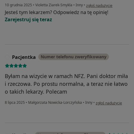
w opinii użytkownika Iwona
10 grudnia 2025
•
Violetta Ziarek-Smykla
•
Inny
•
zgłoś nadużycie
Jesteś tym lekarzem? Odpowiedz na tę opinię!
Zarejestruj się teraz
Pacjentka
Numer telefonu zweryfikowany
P
Byłam na wizycie w ramach NFZ. Pani doktor miła
i rzeczowa. Po prostu normalna, a teraz nie łatwo
o takich lekarzy. Polecam
w opinii użytkownika P
8 lipca 2025
•
Małgorzata Nowicka-Lorczyńska
•
Inny
•
zgłoś nadużycie