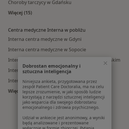
Choroby tarczycy w Gdańsku
Więcej (15)
Więcej w kategorii: Najczęście leczone choroby
Centra medyczne Interna w pobliżu
Interna centra medyczne w Gdyni
Interna centra medyczne w Sopocie
Interna centra medyczne w Starogardzie Gdańskim
Dobrostan emocjonalny i
Interna centra medyczne w Tczewie
sztuczna inteligencja
Interna centra medyczne w Wejherowie
Niniejsza ankieta, przygotowana przez
zespół Patient Care Doctoralia, ma na celu
Więcej (13)
lepsze zrozumienie, w jaki sposób ludzie
korzystają z narzędzi sztucznej inteligencji
Więcej w kategorii: Centra medyczne Interna w
jako wsparcia dla swojego dobrostanu
emocjonalnego i zdrowia psychicznego.
Udział w ankiecie jest anonimowy, a wyniki
będą analizowane i prezentowane
wyłącznie w formie zbiorczej. Pytania