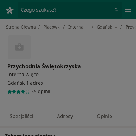
Me
Czego szukasz?
Strona Główna
Placówki
Interna
Gdańsk
Przy
Zmień miasto
Zmień mia
Przychodnia Świętokrzyska
Interna
więcej
Gdańsk
1 adres
35 opinii
Specjaliści
Adresy
Opinie
Zobacz inne placówki