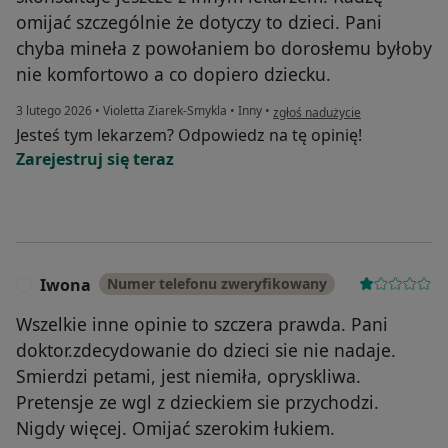
omijać szczególnie że dotyczy to dzieci. Pani
chyba mineła z powołaniem bo dorosłemu byłoby
nie komfortowo a co dopiero dziecku.
w opinii użytkownika Paula
3 lutego 2026
•
Violetta Ziarek-Smykla
•
Inny
•
zgłoś nadużycie
Jesteś tym lekarzem? Odpowiedz na tę opinię!
Zarejestruj się teraz
Iwona
Numer telefonu zweryfikowany
I
Wszelkie inne opinie to szczera prawda. Pani
doktor.zdecydowanie do dzieci sie nie nadaje.
Smierdzi petami, jest niemiła, opryskliwa.
Pretensje ze wgl z dzieckiem sie przychodzi.
Nigdy więcej. Omijać szerokim łukiem.