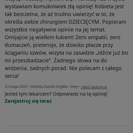
wystawiam komukolwiek złą opinię! Kobieta jest
tak bezczelna, że aż trudno uwierzyć w to, że
określa siebie chirurgiem DZIECIĘCYM. Popieram
wszystkie negatywne opinie na jej temat.
Omijajcie ją wielkim łukiem! Zero empatii, zero
tłumaczeń, pretensje, że dziecko płacze przy
ściąganiu szwów, wizyta na zasadzie „idźcie już bo
mi przeszkadzacie”. Żadnego słowa na do
widzenia, żadnych porad. Nie polecam z całego
serca!
w opinii użytkownika Marta
23 maja 2025
•
Violetta Ziarek-Smykla
•
Inny
•
zgłoś nadużycie
Jesteś tym lekarzem? Odpowiedz na tę opinię!
Zarejestruj się teraz