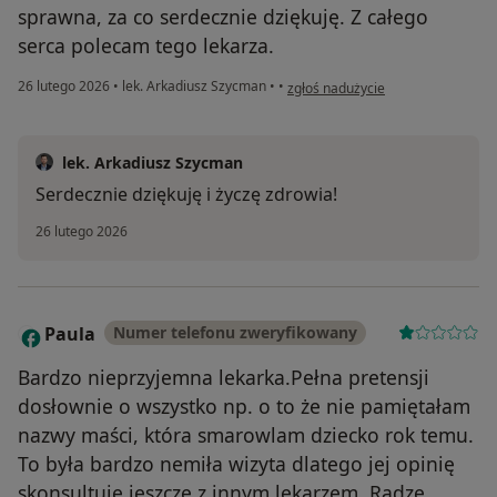
sprawna, za co serdecznie dziękuję. Z całego
serca polecam tego lekarza.
w opinii użytkownika Regina ostr
26 lutego 2026
•
lek. Arkadiusz Szycman
•
•
zgłoś nadużycie
lek. Arkadiusz Szycman
Serdecznie dziękuję i życzę zdrowia!
26 lutego 2026
Paula
Numer telefonu zweryfikowany
P
Bardzo nieprzyjemna lekarka.Pełna pretensji
dosłownie o wszystko np. o to że nie pamiętałam
nazwy maści, która smarowlam dziecko rok temu.
To była bardzo nemiła wizyta dlatego jej opinię
skonsultuje jeszcze z innym lekarzem. Radzę