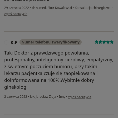
29 czerwca 2022
•
dr n. med. Piotr Kowalewski
•
Konsultacja chirurgiczna
•
w opinii użytkownika Bitels
zgłoś nadużycie
K.P
Numer telefonu zweryfikowany
K
Taki Doktor z prawdziwego powołania,
profesjonalny, inteligentny cierpliwy, empatyczny,
z świetnym poczuciem humoru, przy takim
lekarzu pacjentka czuje się zaopiekowana i
doinformowana na 100%.Wybitnie dobry
ginekolog
w opinii użytkownika K.P
2 czerwca 2022
•
lek. Jarosław Ziaja
•
Inny
•
zgłoś nadużycie