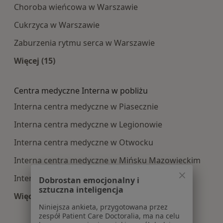
Choroba wieńcowa w Warszawie
Cukrzyca w Warszawie
Zaburzenia rytmu serca w Warszawie
Więcej (15)
Więcej w kategorii: Najczęście leczone choroby
Centra medyczne Interna w pobliżu
Interna centra medyczne w Piasecznie
Interna centra medyczne w Legionowie
Interna centra medyczne w Otwocku
Interna centra medyczne w Mińsku Mazowieckim
Interna centra medyczne w Wołominie
Dobrostan emocjonalny i
sztuczna inteligencja
Więcej (14)
Niniejsza ankieta, przygotowana przez
Więcej w kategorii: Centra medyczne Interna w
zespół Patient Care Doctoralia, ma na celu