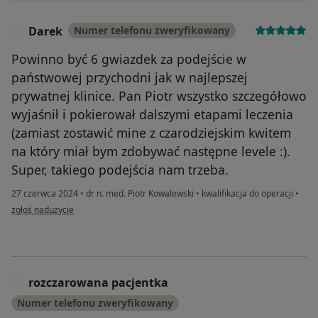
Darek
Numer telefonu zweryfikowany
D
Powinno być 6 gwiazdek za podejście w
państwowej przychodni jak w najlepszej
prywatnej klinice. Pan Piotr wszystko szczegółowo
wyjaśnił i pokierował dalszymi etapami leczenia
(zamiast zostawić mine z czarodziejskim kwitem
na który miał bym zdobywać następne levele :).
Super, takiego podejścia nam trzeba.
27 czerwca 2024
•
dr n. med. Piotr Kowalewski
•
kwalifikacja do operacji
•
w opinii użytkownika Darek
zgłoś nadużycie
rozczarowana pacjentka
R
Numer telefonu zweryfikowany