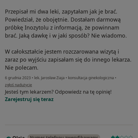
Przepisał mi dwa leki, zapytałam jak je brać.
Powiedział, że obojętnie. Dostałam darmową
próbkę Inozytolu z informacją, że powinnam
brać. Jaką dawkę i w jaki sposób? Nie wiadomo.
W całokształcie jestem rozczarowana wizytą i
zaraz po wyjściu zapisałam się do innego lekarza.
Nie polecam.
6 grudnia 2023
•
lek. Jarosław Ziaja
•
konsultacja ginekologiczna
•
w opinii użytkownika rozczarowana pacjentka
zgłoś nadużycie
Jesteś tym lekarzem? Odpowiedz na tę opinię!
Zarejestruj się teraz
Olcia
Numer telefonu zweryfikowany
O