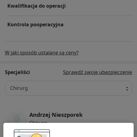
Kwalifikacja do operacji
Kontrola pooperacyjna
W jaki sposób ustalane są ceny?
Specjaliści
Sprawdź swoje ubezpieczenie
Chirurg
Andrzej Nieszporek
Chirurg