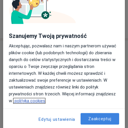
dr n. med. Piotr Kowalewski
Chirurg
45 opinii
Szanujemy Twoją prywatność
Akceptując, pozwalasz nam i naszym partnerom używać
Adres
plików cookie (lub podobnych technologii) do zbierania
danych do celów statystycznych i dostarczania treści w
oparciu o Twoje zwyczaje przeglądania stron
Powiększ mapę
internetowych. W każdej chwili możesz sprawdzić i
zaktualizować swoje preferencje w ustawieniach. W
ustawieniach znajdziesz również linki do polityk
prywatności stron trzecich. Więcej informacji znajdziesz
Przychodnia Rejonowo Specjalistyczna
w
polityka cookies
Rembielińska 8, 03-343 Warszawa
Ubezpieczenia
NFZ
Zaakceptuj
Edytuj ustawienia