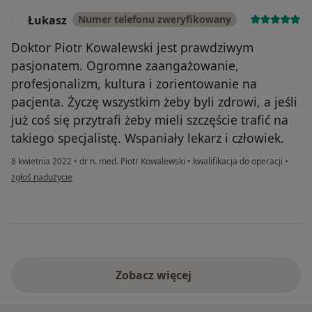
Łukasz
Numer telefonu zweryfikowany
Ł
Doktor Piotr Kowalewski jest prawdziwym
pasjonatem. Ogromne zaangażowanie,
profesjonalizm, kultura i zorientowanie na
pacjenta. Życzę wszystkim żeby byli zdrowi, a jeśli
już coś się przytrafi żeby mieli szczęście trafić na
takiego specjalistę. Wspaniały lekarz i człowiek.
8 kwietnia 2022
•
dr n. med. Piotr Kowalewski
•
kwalifikacja do operacji
•
w opinii użytkownika Łukasz
zgłoś nadużycie
Zobacz więcej