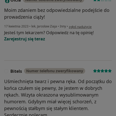
Moim zdaniem bez odpowiedzialne podejście do
prowadzenia ciąży!
w opinii użytkownika Olcia
17 kwietnia 2023
•
lek. Jarosław Ziaja
•
Inny
•
zgłoś nadużycie
Jesteś tym lekarzem? Odpowiedz na tę opinię!
Zarejestruj się teraz
Bitels
Numer telefonu zweryfikowany
B
Uśmiechnięta twarz i pewna ręka. Od początku do
końca czułem się pewny, że jestem w dobrych
rękach. Wizyta okraszona wysublimowanym
humorem. Gdybym miał więcej schorzeń, z
pewnością stałbym się stałym klientem.
Serdecznie polecam.