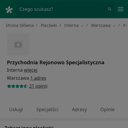
Me
Czego szukasz?
Strona Główna
Placówki
Interna
Warszawa
Pr
Zmień miasto
Zmień m
Przychodnia Rejonowo Specjalistyczna
Interna
więcej
Warszawa
1 adres
21 opinii
Usługi
Specjaliści
Adresy
Opinie
Zobacz inne placówki