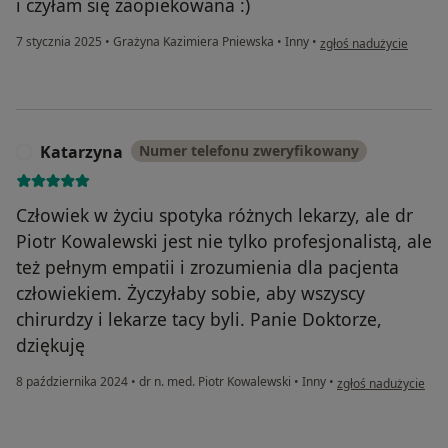
i czyłam się zaopiekowana :)
w opinii użytkownika 
7 stycznia 2025
•
Grażyna Kazimiera Pniewska
•
Inny
•
zgłoś nadużycie
Katarzyna
Numer telefonu zweryfikowany
K
Człowiek w życiu spotyka różnych lekarzy, ale dr
Piotr Kowalewski jest nie tylko profesjonalistą, ale
też pełnym empatii i zrozumienia dla pacjenta
człowiekiem. Życzyłaby sobie, aby wszyscy
chirurdzy i lekarze tacy byli. Panie Doktorze,
dziękuję
w opinii użytkownik
8 października 2024
•
dr n. med. Piotr Kowalewski
•
Inny
•
zgłoś nadużycie