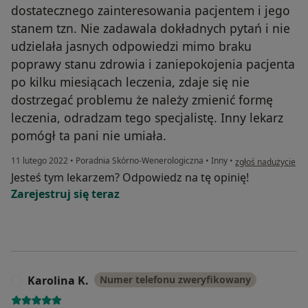
dostatecznego zainteresowania pacjentem i jego
stanem tzn. Nie zadawala dokładnych pytań i nie
udzielała jasnych odpowiedzi mimo braku
poprawy stanu zdrowia i zaniepokojenia pacjenta
po kilku miesiącach leczenia, zdaje się nie
dostrzegać problemu że należy zmienić formę
leczenia, odradzam tego specjalistę. Inny lekarz
pomógł ta pani nie umiała.
w opinii użytkowni
11 lutego 2022
•
Poradnia Skórno-Wenerologiczna
•
Inny
•
zgłoś nadużycie
Jesteś tym lekarzem? Odpowiedz na tę opinię!
Zarejestruj się teraz
Karolina K.
Numer telefonu zweryfikowany
K