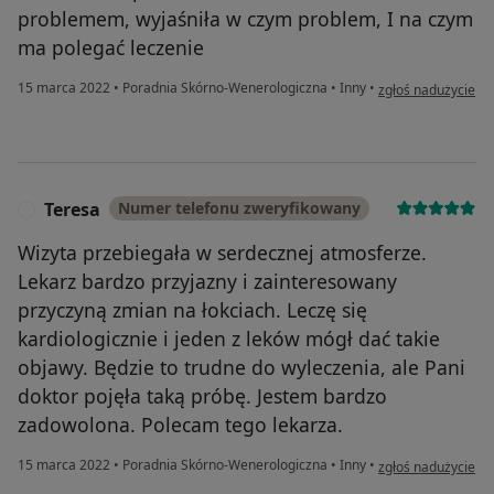
problemem, wyjaśniła w czym problem, I na czym
ma polegać leczenie
w opinii użytkowni
15 marca 2022
•
Poradnia Skórno-Wenerologiczna
•
Inny
•
zgłoś nadużycie
Teresa
Numer telefonu zweryfikowany
T
Wizyta przebiegała w serdecznej atmosferze.
Lekarz bardzo przyjazny i zainteresowany
przyczyną zmian na łokciach. Leczę się
kardiologicznie i jeden z leków mógł dać takie
objawy. Będzie to trudne do wyleczenia, ale Pani
doktor pojęła taką próbę. Jestem bardzo
zadowolona. Polecam tego lekarza.
w opinii użytkowni
15 marca 2022
•
Poradnia Skórno-Wenerologiczna
•
Inny
•
zgłoś nadużycie