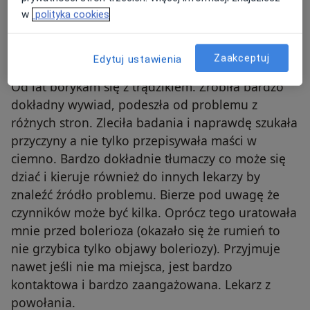
w
polityka cookies
Dominika
Numer telefonu zweryfikowany
D
Zaakceptuj
Edytuj ustawienia
Najlepsza pani dermatolog na jaką trafiłam.
Od lat borykam się z trądzikiem. Zrobiła bardzo
dokładny wywiad, podeszła od problemu z
różnych stron. Zleciła badania i naprawdę szukała
przyczyny a nie tylko przepisywała maści w
ciemno. Bardzo dokładnie tłumaczy co może się
dziać i kieruje również do innych lekarzy by
znaleźć źródło problemu. Bierze pod uwagę że
czynników może być kilka. Oprócz tego uratowała
mnie przed bolerioza (okazało się że rumień to
nie grzybica tylko objawy boleriozy). Przyjmuje
nawet jeśli nie ma miejsca, jest bardzo
kontaktowa i bardzo zaangażowana. Lekarz z
powołania.