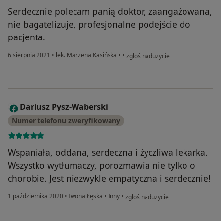
Serdecznie polecam panią doktor, zaangażowana,
nie bagatelizuje, profesjonalne podejście do
pacjenta.
w opinii użytkownika Karolina K.
6 sierpnia 2021
•
lek. Marzena Kasińska
•
•
zgłoś nadużycie
Dariusz Pysz-Waberski
D
Numer telefonu zweryfikowany
Wspaniała, oddana, serdeczna i życzliwa lekarka.
Wszystko wytłumaczy, porozmawia nie tylko o
chorobie. Jest niezwykle empatyczna i serdecznie!
w opinii użytkownika Dariusz Pysz
1 października 2020
•
Iwona Łęska
•
Inny
•
zgłoś nadużycie