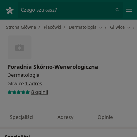
Me
Czego szukasz?
Strona Główna
Placówki
Dermatologia
Gliwice
Zmień miasto
Zmie
Poradnia Skórno-Wenerologiczna
Dermatologia
Gliwice
1 adres
8 opinii
Specjaliści
Adresy
Opinie
Specjaliści