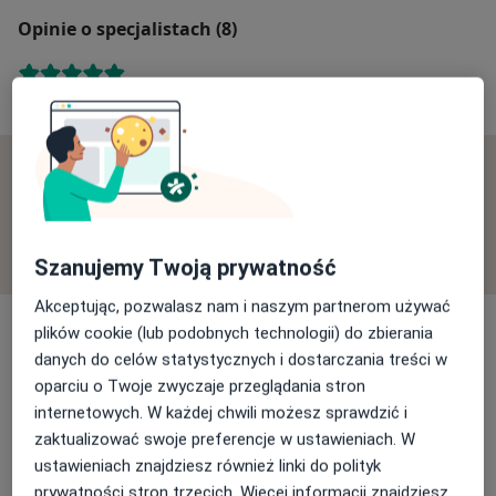
Opinie o specjalistach (8)
8 opinii
Sprawdzamy wszystkie opinie. Moderujemy je
zgodnie z naszymi zasadami, dowiedz się więcej o
opiniach i sposobie obliczania gwiazdek na
Dowiedz się więcej o opiniach
Dowiedz się więcej
Szanujemy Twoją prywatność
Akceptując, pozwalasz nam i naszym partnerom używać
plików cookie (lub podobnych technologii) do zbierania
danych do celów statystycznych i dostarczania treści w
oparciu o Twoje zwyczaje przeglądania stron
Szukaj w opiniach
internetowych. W każdej chwili możesz sprawdzić i
zaktualizować swoje preferencje w ustawieniach. W
ustawieniach znajdziesz również linki do polityk
prywatności stron trzecich. Więcej informacji znajdziesz