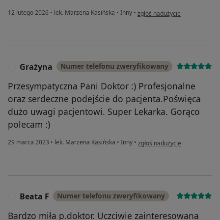
w opinii użytkownika Dominika
12 lutego 2026
•
lek. Marzena Kasińska
•
Inny
•
zgłoś nadużycie
Grażyna
Numer telefonu zweryfikowany
G
Przesympatyczna Pani Doktor :) Profesjonalne
oraz serdeczne podejście do pacjenta.Poświęca
dużo uwagi pacjentowi. Super Lekarka. Gorąco
polecam :)
w opinii użytkownika Grażyna
29 marca 2023
•
lek. Marzena Kasińska
•
Inny
•
zgłoś nadużycie
Beata F
Numer telefonu zweryfikowany
B
Bardzo miła p.doktor. Uczciwie zainteresowana