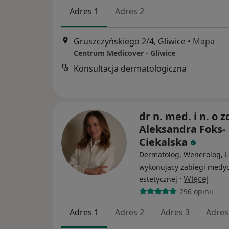
Adres 1
Adres 2
Gruszczyńskiego 2/4, Gliwice
•
Mapa
Centrum Medicover - Gliwice
Konsultacja dermatologiczna
dr n. med. i n. o z
Aleksandra Foks-
Ciekalska
Dermatolog, Wenerolog, L
wykonujący zabiegi medy
·
Więcej
estetycznej
296 opinii
Adres 1
Adres 2
Adres 3
Adres