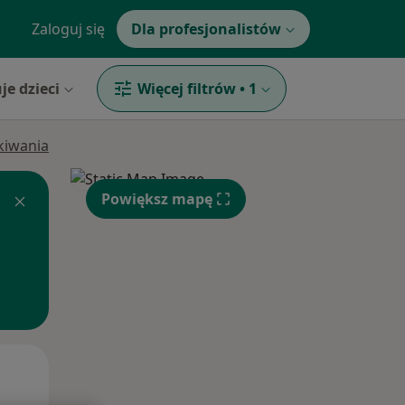
Zaloguj się
Dla profesjonalistów
je dzieci
Więcej filtrów
•
1
ukiwania
Powiększ mapę
Pon,
Wt,
Śr,
10 Sie
11 Sie
12 Sie