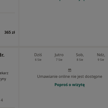
365 zł
dr.
Dziś
Jutro
Sob,
Ndz,
6 Sie
7 Sie
8 Sie
9 Sie
ekarz
Umawianie online nie jest dostępne
cyny
Poproś o wizytę
 4