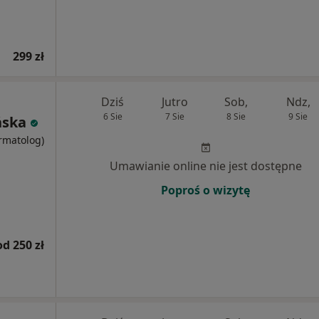
299 zł
Dziś
Jutro
Sob,
Ndz,
6 Sie
7 Sie
8 Sie
9 Sie
ńska
ermatolog)
Umawianie online nie jest dostępne
Poproś o wizytę
od 250 zł