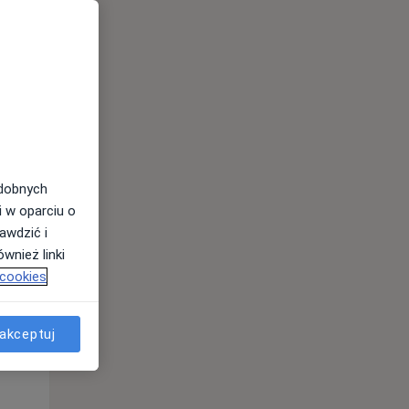
odobnych
i w oparciu o
awdzić i
wnież linki
 cookies
Pon,
Wt,
Śr,
10 Sie
11 Sie
12 Sie
akceptuj