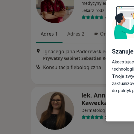
medycyny estetycznej, Fle
·
Więcej
Lekarz rodzinny
408 opinii
Adres 1
Adres 2
Online
Szanuje
Ignacego Jana Paderewskiego
Prywatny Gabinet Sebastian Kocur - SKinME
Akceptując
Konsultacja flebologiczna
technologii
Twoje zwyc
zaktualizo
do polityk 
lek. Anna Cudak-
Kawecka
·
Więcej
Dermatolog
267 opinii