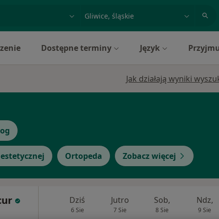
acja, badanie lub nazwisko
miasto lub dzielnica
zenie
Dostępne terminy
Język
Przyjmu
Jak działają wyniki wysz
log
estetycznej
Ortopeda
Zobacz więcej
cur
Dziś
Jutro
Sob,
Ndz,
6 Sie
7 Sie
8 Sie
9 Sie
i