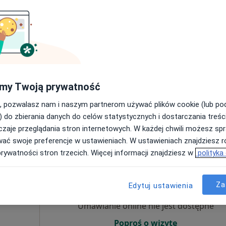
bolog,
Umawianie online nie jest dostępne
Poproś o wizytę
my Twoją prywatność
 51, Gliwice
•
Mapa
D Gliwice
, pozwalasz nam i naszym partnerom używać plików cookie (lub p
250 zł
) do zbierania danych do celów statystycznych i dostarczania treśc
zaje przeglądania stron internetowych. W każdej chwili możesz spr
wać swoje preferencje w ustawieniach. W ustawieniach znajdziesz ró
prywatności stron trzecich. Więcej informacji znajdziesz w
polityka
Dziś
Jutro
Sob,
Ndz,
6 Sie
7 Sie
8 Sie
9 Sie
Za
Edytuj ustawienia
Umawianie online nie jest dostępne
Poproś o wizytę